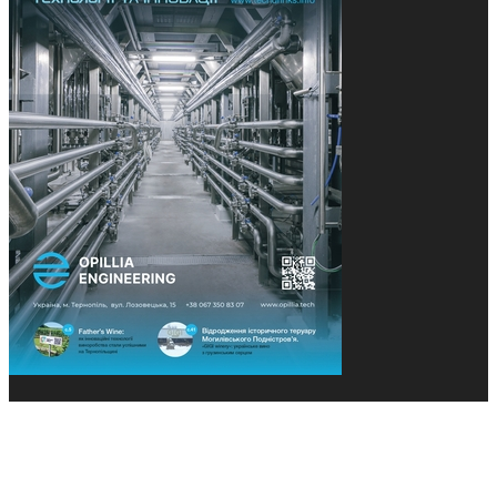
© 2013-2026 Засновники: Конєва К.В., Ящук Н.І.
Назва, концепція та дизайн проєктів медіагрупи
«Технології та Інновації» охороняється Законом