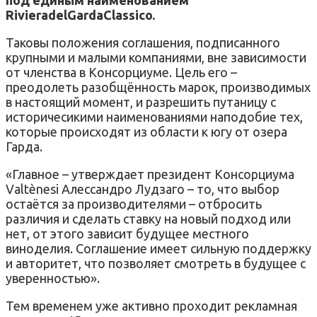
RivieradelGardaClassico.
Таковы положения соглашения, подписанного
крупными и малыми компаниями, вне зависимости
от членства в Консорциуме. Цель его –
преодолеть разобщённость марок, производимых
в настоящий момент, и разрешить путаницу с
историчесикими наименованиями наподобие тех,
которые происходят из области к югу от озера
Гарда.
«Главное – утверждает президент Консорциума
Valtènesi Алессандро Лудзаго – то, что выбор
остаётся за производителями – отбросить
различия и сделать ставку на новый подход или
нет, от этого зависит будущее местного
виноделия. Соглашение имеет сильную поддержку
и авторитет, что позволяет смотреть в будущее с
уверенностью».
Тем временем уже активно проходит рекламная