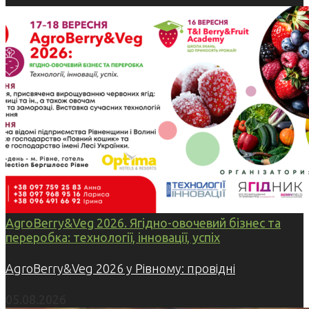
AgroBerry&Veg 2026. Ягідно-овочевий бізнес та
переробка: технології, інновації, успіх
AgroBerry&Veg 2026 у Рівному: провідні
05.08.2026