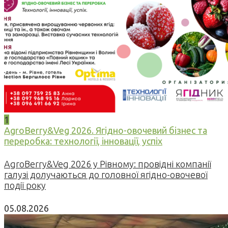
1
AgroBerry&Veg 2026. Ягідно-овочевий бізнес та
переробка: технології, інновації, успіх
AgroBerry&Veg 2026 у Рівному: провідні компанії
галузі долучаються до головної ягідно-овочевої
події року
05.08.2026