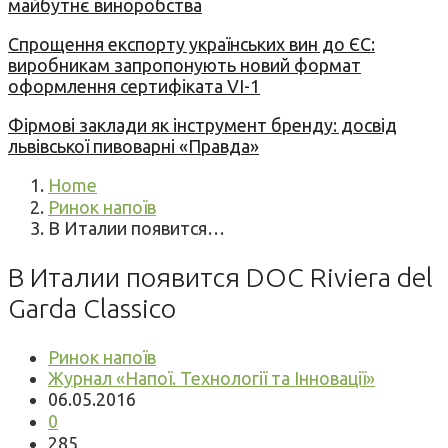
майбутнє виноробства
Спрощення експорту українських вин до ЄС:
виробникам запропонують новий формат
оформлення сертифіката VI-1
Фірмові заклади як інструмент бренду: досвід
львівської пивоварні «Правда»
Home
Ринок напоїв
В Италии появится…
В Италии появится DOC Riviera del
Garda Classico
Ринок напоїв
Журнал «Напої. Технології та Інновації»
06.05.2016
0
285