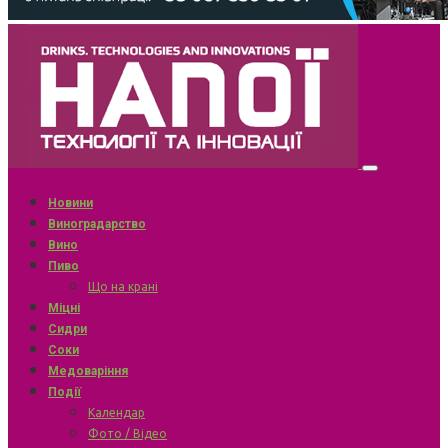
Новини
Виноградарство
Вино
Пиво
Що на крані
Міцні
Сидри
Соки
Медоваріння
Події
Календар
Фото / Відео