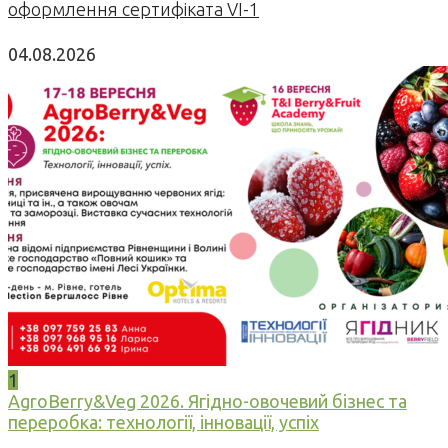
оформлення сертифіката VI-1
04.08.2026
1
AgroBerry&Veg 2026. Ягідно-овочевий бізнес та
переробка: технології, інновації, успіх