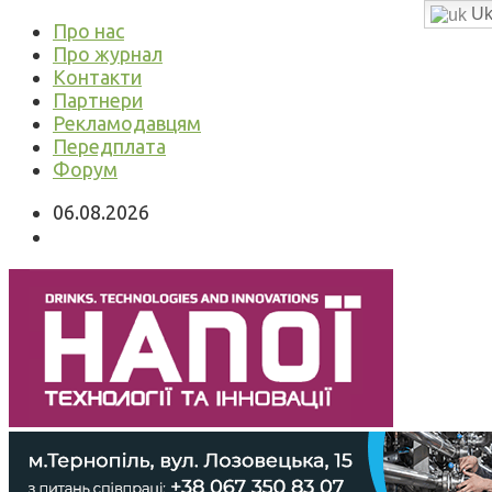
Uk
Про нас
Про журнал
Контакти
Партнери
Рекламодавцям
Передплата
Форум
06.08.2026