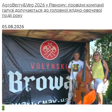
AgroBerry&Veg 2026 у Рівному: провідні компанії
галузі долучаються до головної ягідно-овочевої
події року
05.08.2026
2