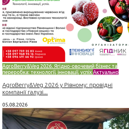
AgroBerry&Veg 2026. Ягідно-овочевий бізнес та
переробка: технології, інновації, успіх
Актуально
AgroBerry&Veg 2026 у Рівному: провідні
компанії галузі...
05.08.2026