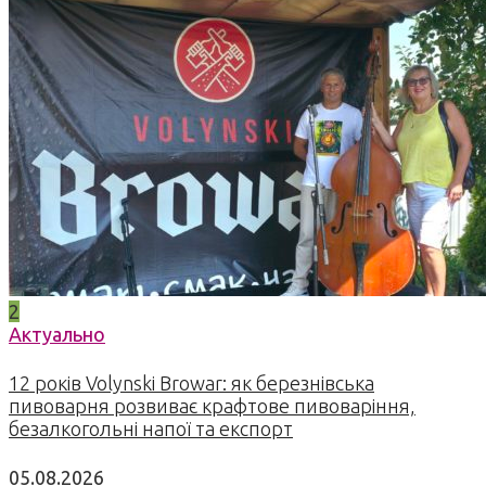
2
Актуально
12 років Volynski Browar: як березнівська
пивоварня розвиває крафтове пивоваріння,
безалкогольні напої та експорт
05.08.2026