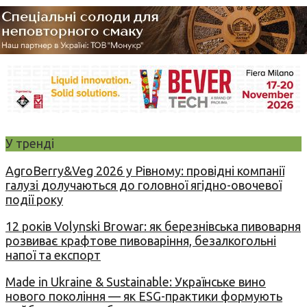
У тренді
AgroBerry&Veg 2026 у Рівному: провідні компанії
галузі долучаються до головної ягідно-овочевої
події року
12 років Volynski Browar: як березнівська пивоварня
розвиває крафтове пивоваріння, безалкогольні
напої та експорт
Made in Ukraine & Sustainable: Українське вино
нового покоління — як ESG-практики формують