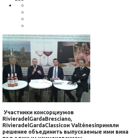
Участники консорциумов
RivieradelGardaBresciano,
RivieradelGardaClassicoи Valtènesiприняли
решение объединить выпускаемые ими вина
под единым наименованием