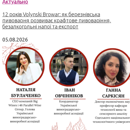
Актуально
12 років Volynski Browar: як березнівська
пивоварня розвиває крафтове пивоваріння,
безалкогольні напої та експорт
05.08.2026