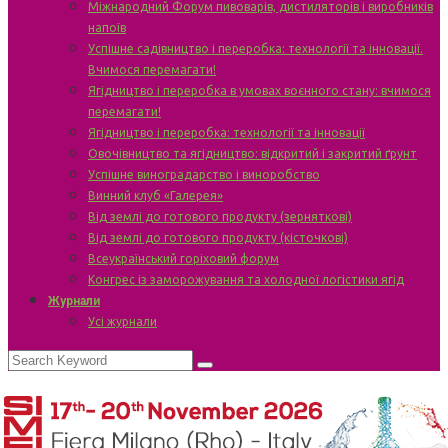
Міжнародний Форум пивоварів, дистиляторів і виробників
напоїв
Успішне садівництво і переробка: технології та інновації.
Вчимося перемагати!
Ягідництво і переробка в умовах воєнного стану: вчимося
перемагати!
Ягідництво і переробка: технології та інновації
Овочівництво та ягідництво: відкритий і закритий ґрунт
Успішне виноградарство і виноробство
Винний клуб «Галерея»
Від землі до готового продукту (зерняткові)
Від землі до готового продукту (кісточкові)
Всеукраїнський горіховий форум
Конгрес із заморожування та холодної логістики ягід
Журнали
Усі журнали