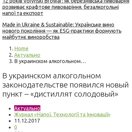
12 років Volynski Browar: як березнівська пивоварня
розвиває крафтове пивоваріння, безалкогольні
напої та експорт
Made in Ukraine & Sustainable: Українське вино
нового покоління — як ESG-практики формують
майбутнє виноробства
Home
Актуально
В украинском алкогольном…
В украинском алкогольном
законодательстве появился новый
пункт – «дистиллят солодовый»
Актуально
Журнал «Напої. Технології та Інновації»
11.12.2017
0