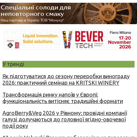
У тренді
Як підготуватися до сезону переробки винограду
2026: практичний семінар на KRITSKI WINERY
Трансформація ринку напоїв у Європі:
функціональність витісняє традиційні формати
AgroBerry&Veg 2026 у Рівному: провідні компанії
галузі долучаються до головної ягідно-овочевої
події року