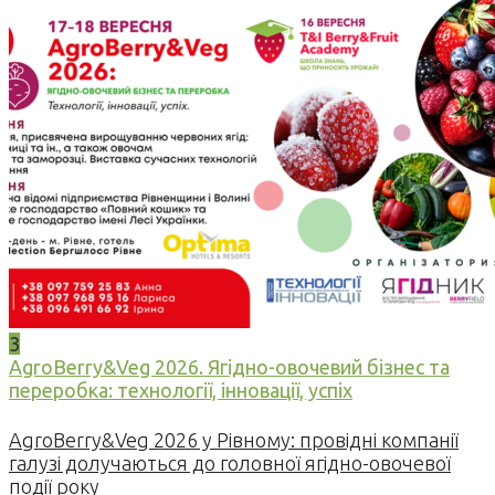
3
AgroBerry&Veg 2026. Ягідно-овочевий бізнес та
переробка: технології, інновації, успіх
AgroBerry&Veg 2026 у Рівному: провідні компанії
галузі долучаються до головної ягідно-овочевої
події року