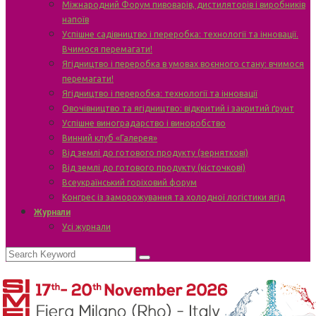
Міжнародний Форум пивоварів, дистиляторів і виробників
напоїв
Успішне садівництво і переробка: технології та інновації.
Вчимося перемагати!
Ягідництво і переробка в умовах воєнного стану: вчимося
перемагати!
Ягідництво і переробка: технології та інновації
Овочівництво та ягідництво: відкритий і закритий ґрунт
Успішне виноградарство і виноробство
Винний клуб «Галерея»
Від землі до готового продукту (зерняткові)
Від землі до готового продукту (кісточкові)
Всеукраїнський горіховий форум
Конгрес із заморожування та холодної логістики ягід
Журнали
Усі журнали