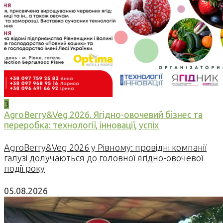
3
AgroBerry&Veg 2026. Ягідно-овочевий бізнес та
переробка: технології, інновації, успіх
AgroBerry&Veg 2026 у Рівному: провідні компанії
галузі долучаються до головної ягідно-овочевої
події року
05.08.2026