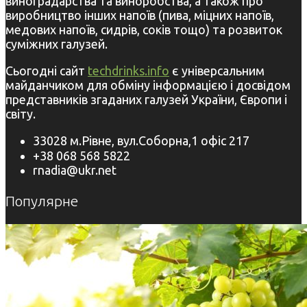
виноградарства та виноробства, а також про
виробництво інших напоїв (пива, міцних напоїв,
медових напоїв, сидрів, соків тощо) та розвиток
суміжних галузей.
Сьогодні сайт
techdrinks.info
є універсальним
майданчиком для обміну інформацією і досвідом
представників згаданих галузей України, Європи і
світу.
33028 м.Рівне, вул.Соборна,1 офіс 217
+38 068 568 5822
rnadia@ukr.net
Популярне