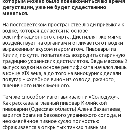
которым можно было познакомиться во время
дегустации, уже не будет существенно
меняться.
На постсоветском пространстве люди привыкли к
водке, которая делается на основе
ректификационного спирта. Дистиллят же мягче
воздействует на организм и отличается от водки
выраженным вкусом и ароматом. Пивовары из
Килии, по сути,
попытались возродить старинную
традицию украинских дистиллятов. Ведь массовый
выпуск водки на основе ректификата начался лишь
в конце XIX века, а до того на винокурнях делали
полугар – «хлебное вино» из солода, ржаного,
пшеничного или ячменного.
Тем же способом изготавливают и «Солодуху».
Как рассказала главный пивовар Килийской
пивоварни (Одесская область) Алена Захватаева,
варится брага из базового украинского солода, и
неохмелённое пивное сусло полностью
сбраживается в открытых танках пивными