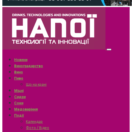
Новини
Виноградарство
Вино
Пиво
Що на крані
Міцні
Сидри
Соки
Медоваріння
Події
Календар
Фото / Відео