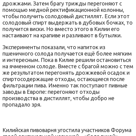
дрожжами. Затем брагу трижды перегоняют с
помощью медной ректификационной колонны,
чтобы получить солодовый дистиллят. Если этот
солодовый спирт выдержать в дубовых бочках, то
получится виски. Но вместо этого в Килии его
настаивают на крапиве и разливают в бутылки.
Эксперименты показали, что напиток из
пшеничного солода получается ещё более мягким
и интересным. Пока в Килие решили остановиться
на ячменном солоде. Вместе с брагой можно с тем
же результатом перегонять дрожжевой осадок и
спиртосодержащие отходы, остающиеся после
фильтрации пива. Именно так поступают пивные
заводы в Европе: перегоняют отходы
производства в дистиллят, чтобы добро не
пропадало зря.
Килийская пивоварня угостила участников Форума