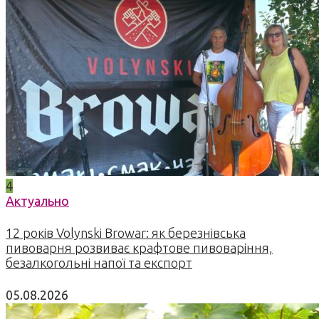
4
Актуально
12 років Volynski Browar: як березнівська
пивоварня розвиває крафтове пивоваріння,
безалкогольні напої та експорт
05.08.2026