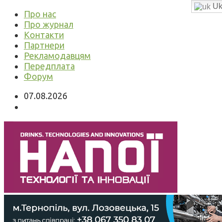
Uk
Про нас
Про журнал
Контакти
Партнери
Рекламодавцям
Передплата
Форум
07.08.2026