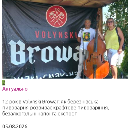
2
Актуально
12 років Volynski Browar: як березнівська
пивоварня розвиває крафтове пивоваріння,
безалкогольні напої та експорт
05.08.2026