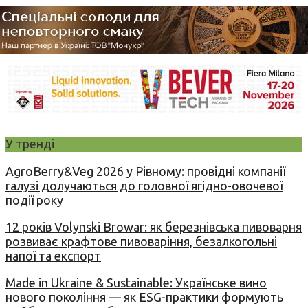
У тренді
AgroBerry&Veg 2026 у Рівному: провідні компанії
галузі долучаються до головної ягідно-овочевої
події року
12 років Volynski Browar: як березнівська пивоварня
розвиває крафтове пивоваріння, безалкогольні
напої та експорт
Made in Ukraine & Sustainable: Українське вино
нового покоління — як ESG-практики формують