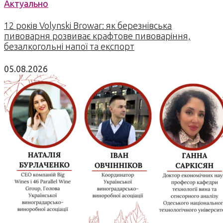
Актуально
12 років Volynski Browar: як березнівська
пивоварня розвиває крафтове пивоваріння,
безалкогольні напої та експорт
05.08.2026