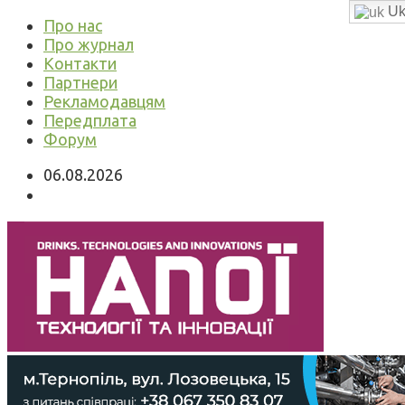
Uk
Про нас
Про журнал
Контакти
Партнери
Рекламодавцям
Передплата
Форум
06.08.2026