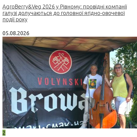
AgroBerry&Veg 2026 у Рівному: провідні компанії
галузі долучаються до головної ягідно-овочевої
події року
05.08.2026
2