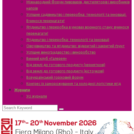
Міжнародний Форум пивоварів, дистиляторів і виробників
напоїв
Успішне садівництво і переробка: технології та інновації.
Вчимося перемагати!
Ягідництво і переробка в умовах воєнного стану: вчимося
перемагати!
Ягідництво і переробка: технології та інновації
Овочівництво та ягідництво: відкритий і закритий ґрунт
Успішне виноградарство і виноробство
Винний клуб «Галерея»
Від землі до готового продукту (зерняткові)
Від землі до готового продукту (кісточкові)
Всеукраїнський горіховий форум
Конгрес із заморожування та холодної логістики ягід
Журнали
Усі журнали