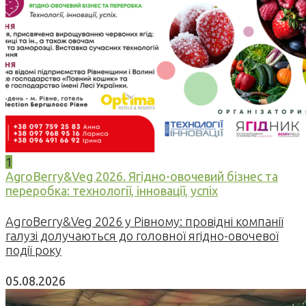
1
AgroBerry&Veg 2026. Ягідно-овочевий бізнес та
переробка: технології, інновації, успіх
AgroBerry&Veg 2026 у Рівному: провідні компанії
галузі долучаються до головної ягідно-овочевої
події року
05.08.2026