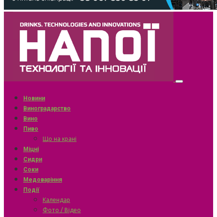
Новини
Виноградарство
Вино
Пиво
Що на крані
Міцні
Сидри
Соки
Медоваріння
Події
Календар
Фото / Відео