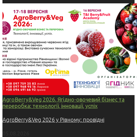
AgroBerry&Veg 2026. Ягідно-овочевий бізнес та
переробка: технології, інновації, успіх
AgroBerry&Veg 2026 у Рівному: провідні
05.08.2026