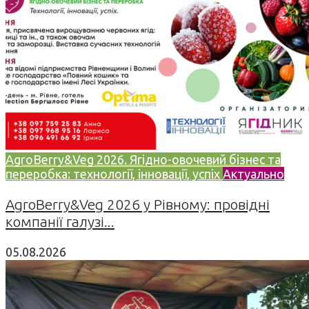
AgroBerry&Veg 2026. Ягідно-овочевий бізнес та
переробка: технології, інновації, успіх
Актуально
AgroBerry&Veg 2026 у Рівному: провідні
компанії галузі...
05.08.2026