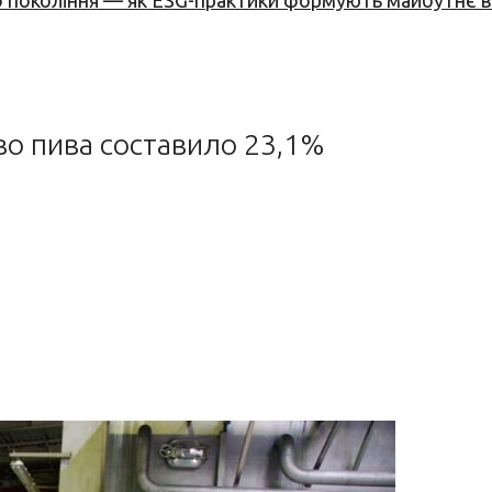
вого покоління — як ESG-практики формують майбутнє
во пива составило 23,1%