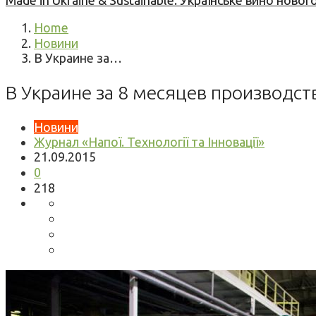
Made in Ukraine & Sustainable: Українське вино но
Home
Новини
В Украине за…
В Украине за 8 месяцев производст
Новини
Журнал «Напої. Технології та Інновації»
21.09.2015
0
218