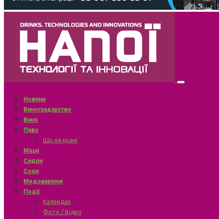
Новини
Виноградарство
Вино
Пиво
Що на крані
Міцні
Сидри
Соки
Медоваріння
Події
Календар
Фото / Відео