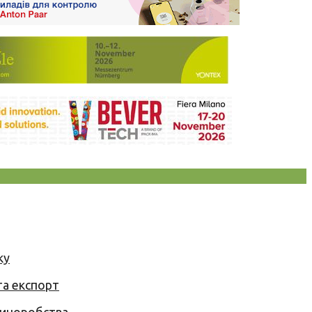
ку
та експорт