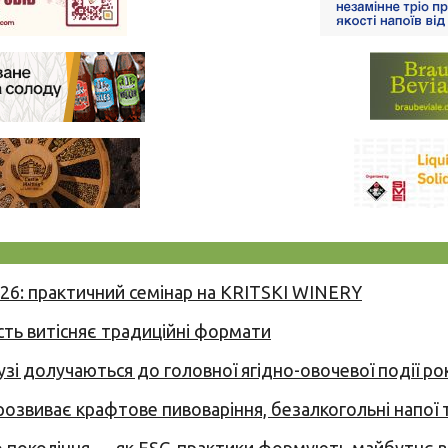
026: практичний семінар на KRITSKI WINERY
сть витісняє традиційні формати
узі долучаються до головної ягідно-овочевої події ро
 розвиває крафтове пивоваріння, безалкогольні напої 