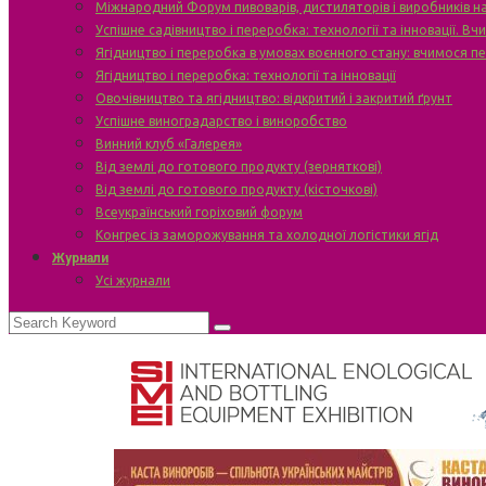
Міжнародний Форум пивоварів, дистиляторів і виробників н
Успішне садівництво і переробка: технології та інновації. В
Ягідництво і переробка в умовах воєнного стану: вчимося п
Ягідництво і переробка: технології та інновації
Овочівництво та ягідництво: відкритий і закритий ґрунт
Успішне виноградарство і виноробство
Винний клуб «Галерея»
Від землі до готового продукту (зерняткові)
Від землі до готового продукту (кісточкові)
Всеукраїнський горіховий форум
Конгрес із заморожування та холодної логістики ягід
Журнали
Усі журнали