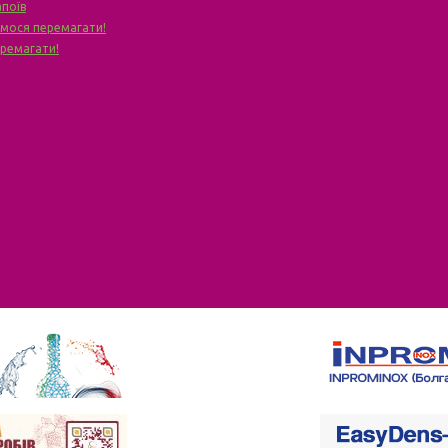
апоїв
чимося перемагати!
еремагати!