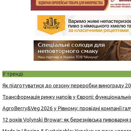
У тренді
Як підготуватися до сезону переробки винограду 2
Трансформація ринку напоїв у Європі: функціональні
AgroBerry&Veg 2026 у Рівному: провідні компанії гал
12 років Volynski Browar: як березнівська пивоварня