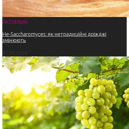
Актуально
Не-Saccharomyces: як нетрадиційні дріжджі
змінюють
07.08.2026