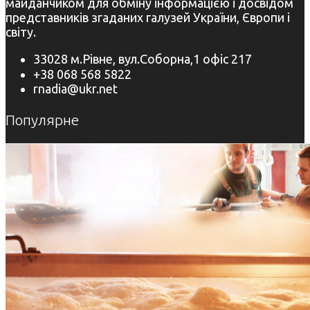
майданчиком для обміну інформацією і досвідом
представників згаданих галузей України, Європи і
світу.
33028 м.Рівне, вул.Соборна,1 офіс 217
+38 068 568 5822
rnadia@ukr.net
Популярне