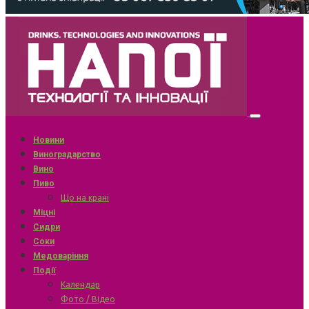
Новини
Виноградарство
Вино
Пиво
Що на крані
Міцні
Сидри
Соки
Медоваріння
Події
Календар
Фото / Відео