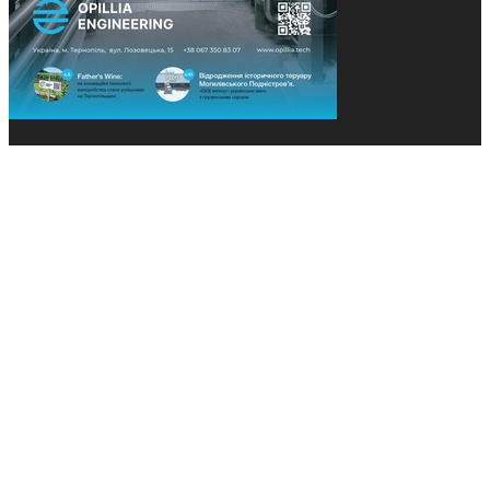
© 2013-2026 Засновники: Конєва К.В., Ящук Н.І.
Назва, концепція та дизайн проєктів медіагрупи
«Технології та Інновації» охороняється Законом
«Про авторське право». Редакція не відповідає за
тексти рекламних оголошень. Думка редакції
може не збігатися з точками зору авторів
публікацій. Передрук – з письмового дозволу
авторів проєкту.