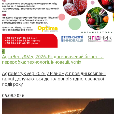
4
AgroBerry&Veg 2026. Ягідно-овочевий бізнес та
переробка: технології, інновації, успіх
AgroBerry&Veg 2026 у Рівному: провідні компанії
галузі долучаються до головної ягідно-овочевої
події року
05.08.2026