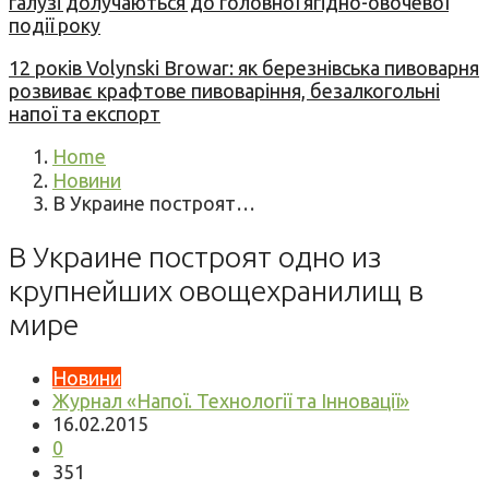
галузі долучаються до головної ягідно-овочевої
події року
12 років Volynski Browar: як березнівська пивоварня
розвиває крафтове пивоваріння, безалкогольні
напої та експорт
Home
Новини
В Украине построят…
В Украине построят одно из
крупнейших овощехранилищ в
мире
Новини
Журнал «Напої. Технології та Інновації»
16.02.2015
0
351