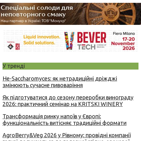
У тренді
Не-Saccharomyces: як нетрадиційні дріжджі
змінюють сучасне пивоваріння
Як підготуватися до сезону переробки винограду
2026: практичний семінар на KRITSKI WINERY
Трансформація ринку напоїв у Європі:
функціональність витісняє традиційні формати
AgroBerry&Veg 2026 у Рівному: провідні компанії