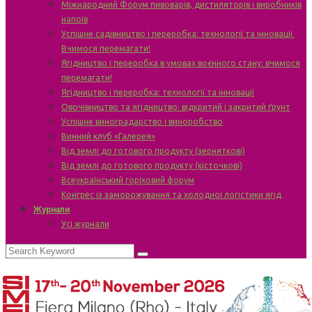
Міжнародний Форум пивоварів, дистиляторів і виробників
напоїв
Успішне садівництво і переробка: технології та інновації.
Вчимося перемагати!
Ягідництво і переробка в умовах воєнного стану: вчимося
перемагати!
Ягідництво і переробка: технології та інновації
Овочівництво та ягідництво: відкритий і закритий ґрунт
Успішне виноградарство і виноробство
Винний клуб «Галерея»
Від землі до готового продукту (зерняткові)
Від землі до готового продукту (кісточкові)
Всеукраїнський горіховий форум
Конгрес із заморожування та холодної логістики ягід
Журнали
Усі журнали