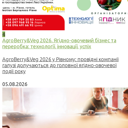
4
AgroBerry&Veg 2026. Ягідно-овочевий бізнес та
переробка: технології, інновації, успіх
AgroBerry&Veg 2026 у Рівному: провідні компанії
галузі долучаються до головної ягідно-овочевої
події року
05.08.2026