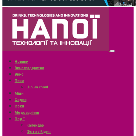
Новини
Виноградарство
Вино
Пиво
Що на крані
Міцні
Сидри
Соки
Медоваріння
Події
Календар
Фото / Відео