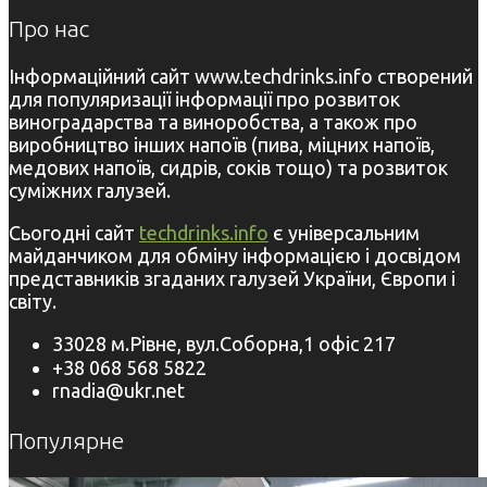
Про нас
Інформаційний сайт www.techdrinks.info створений
для популяризації інформації про розвиток
виноградарства та виноробства, а також про
виробництво інших напоїв (пива, міцних напоїв,
медових напоїв, сидрів, соків тощо) та розвиток
суміжних галузей.
Сьогодні сайт
techdrinks.info
є універсальним
майданчиком для обміну інформацією і досвідом
представників згаданих галузей України, Європи і
світу.
33028 м.Рівне, вул.Соборна,1 офіс 217
+38 068 568 5822
rnadia@ukr.net
Популярне