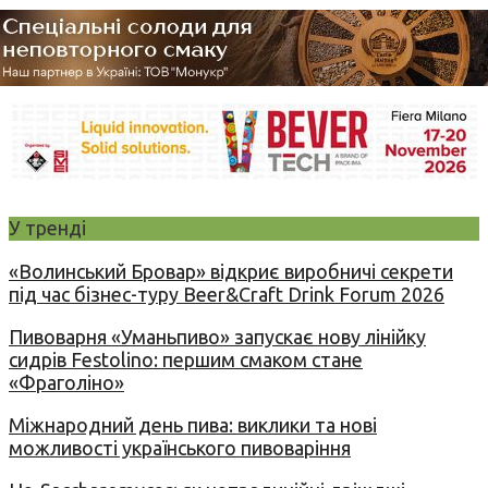
У тренді
«Волинський Бровар» відкриє виробничі секрети
під час бізнес-туру Beer&Craft Drink Forum 2026
Пивоварня «Уманьпиво» запускає нову лінійку
сидрів Festolino: першим смаком стане
«Фраголіно»
Міжнародний день пива: виклики та нові
можливості українського пивоваріння