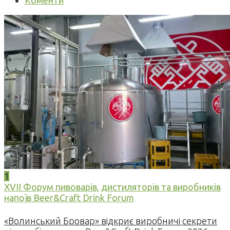
Коменти
1
XVII Форум пивоварів, дистиляторів та виробників
напоїв Beer&Craft Drink Forum
«Волинський Бровар» відкриє виробничі секрети