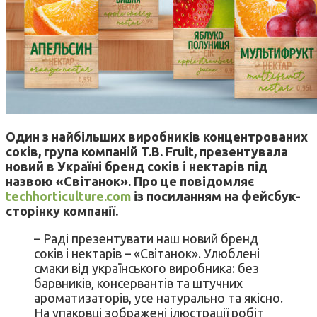
Один з найбільших виробників концентрованих
соків, група компаній T.B. Fruit, презентувала
новий в Україні бренд соків і нектарів під
назвою «Світанок». Про це повідомляє
techhorticulture.com
із посиланням на фейсбук-
сторінку компанії.
– Раді презентувати наш новий бренд
соків і нектарів – «Світанок». Улюблені
смаки від українського виробника: без
барвників, консервантів та штучних
ароматизаторів, усе натурально та якісно.
На упаковці зображені ілюстрації робіт