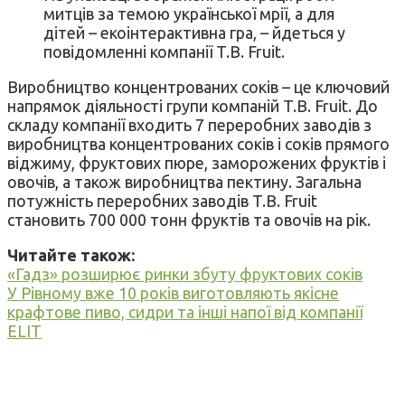
митців за темою української мрії, а для
дітей – екоінтерактивна гра, – йдеться у
повідомленні компанії T.B. Fruit.
Виробництво концентрованих соків – це ключовий
напрямок діяльності групи компаній T.B. Fruit. До
складу компанії входить 7 переробних заводів з
виробництва концентрованих соків і соків прямого
віджиму, фруктових пюре, заморожених фруктів і
овочів, а також виробництва пектину. Загальна
потужність переробних заводів T.B. Fruit
становить 700 000 тонн фруктів та овочів на рік.
Читайте також:
«Гадз» розширює ринки збуту фруктових соків
У Рівному вже 10 років виготовляють якісне
крафтове пиво, сидри та інші напої від компанії
ELIT