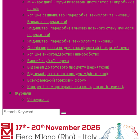
Міжнародний Форум пивоварів, дистиляторів і виробників
напоїв
Успішне садівництво і переробка: технології та інновації.
Вчимося перемагати!
Ягідництво і переробка в умовах воєнного стану: вчимося
перемагати!
Ягідництво і переробка: технології та інновації
Овочівництво та ягідництво: відкритий і закритий ґрунт
Успішне виноградарство і виноробство
Винний клуб «Галерея»
Від землі до готового продукту (зерняткові)
Від землі до готового продукту (кісточкові)
Всеукраїнський горіховий форум
Конгрес із заморожування та холодної логістики ягід
Журнали
Усі журнали