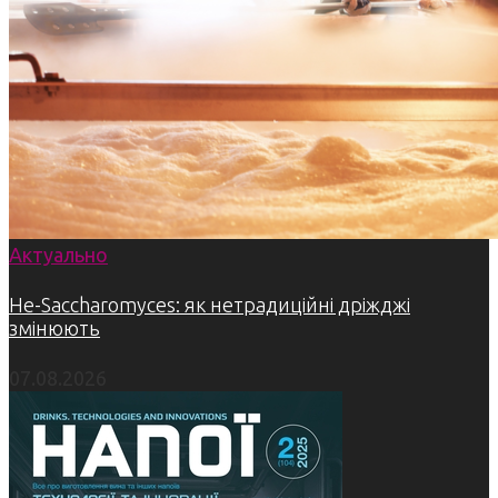
Актуально
Не-Saccharomyces: як нетрадиційні дріжджі
змінюють
07.08.2026