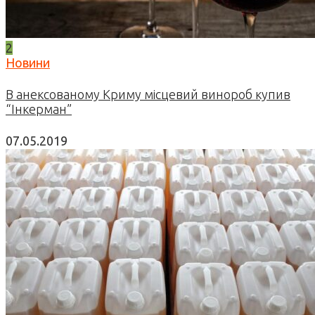
2
Новини
В анексованому Криму місцевий винороб купив
“Інкерман”
07.05.2019