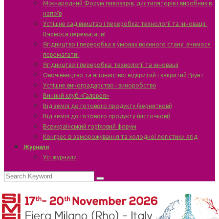
Міжнародний Форум пивоварів, дистиляторів і виробників
напоїв
Успішне садівництво і переробка: технології та інновації.
Вчимося перемагати!
Ягідництво і переробка в умовах воєнного стану: вчимося
перемагати!
Ягідництво і переробка: технології та інновації
Овочівництво та ягідництво: відкритий і закритий ґрунт
Успішне виноградарство і виноробство
Винний клуб «Галерея»
Від землі до готового продукту (зерняткові)
Від землі до готового продукту (кісточкові)
Всеукраїнський горіховий форум
Конгрес із заморожування та холодної логістики ягід
Журнали
Усі журнали