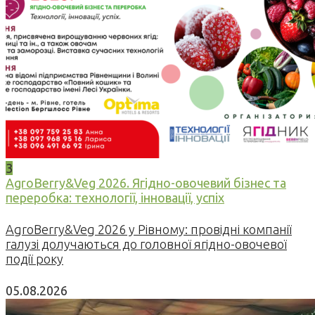
3
AgroBerry&Veg 2026. Ягідно-овочевий бізнес та
переробка: технології, інновації, успіх
AgroBerry&Veg 2026 у Рівному: провідні компанії
галузі долучаються до головної ягідно-овочевої
події року
05.08.2026