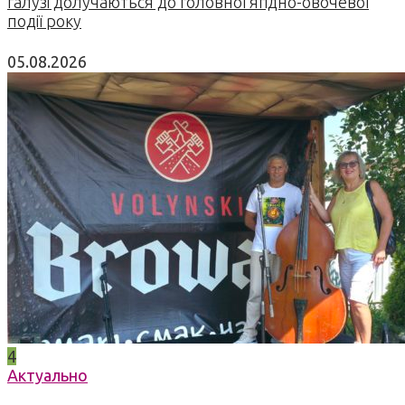
галузі долучаються до головної ягідно-овочевої
події року
05.08.2026
4
Актуально