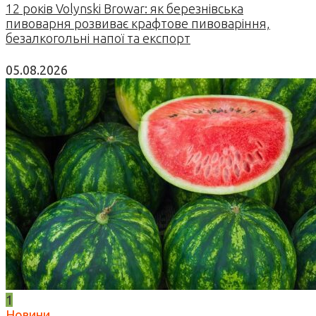
12 років Volynski Browar: як березнівська
пивоварня розвиває крафтове пивоваріння,
безалкогольні напої та експорт
05.08.2026
1
Новини