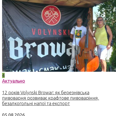
4
Актуально
12 років Volynski Browar: як березнівська
пивоварня розвиває крафтове пивоваріння,
безалкогольні напої та експорт
05.08.2026