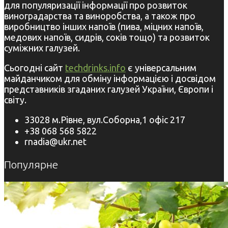
для популяризації інформації про розвиток
виноградарства та виноробства, а також про
виробництво інших напоїв (пива, міцних напоїв,
медових напоїв, сидрів, соків тощо) та розвиток
суміжних галузей.
Сьогодні сайт
techdrinks.info
є універсальним
майданчиком для обміну інформацією і досвідом
представників згаданих галузей України, Європи і
світу.
33028 м.Рівне, вул.Соборна,1 офіс 217
+38 068 568 5822
rnadia@ukr.net
Популярне