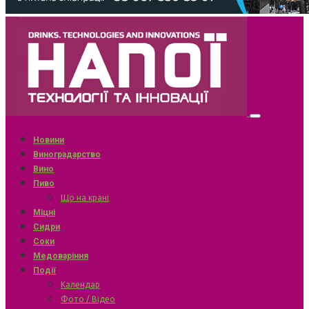
Новини
Виноградарство
Вино
Пиво
Що на крані
Міцні
Сидри
Соки
Медоваріння
Події
Календар
Фото / Відео