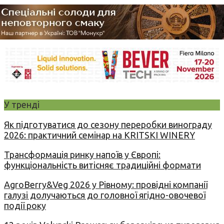
У тренді
Як підготуватися до сезону переробки винограду
2026: практичний семінар на KRITSKI WINERY
Трансформація ринку напоїв у Європі:
функціональність витісняє традиційні формати
AgroBerry&Veg 2026 у Рівному: провідні компанії
галузі долучаються до головної ягідно-овочевої
події року