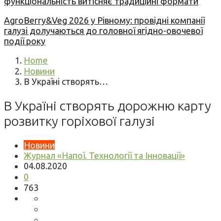
функціональність витісняє традиційні формати
AgroBerry&Veg 2026 у Рівному: провідні компанії
галузі долучаються до головної ягідно-овочевої
події року
Home
Новини
В Україні створять…
В Україні створять дорожню карту
розвитку горіхової галузі
Новини
Журнал «Напої. Технології та Інновації»
04.08.2020
0
763