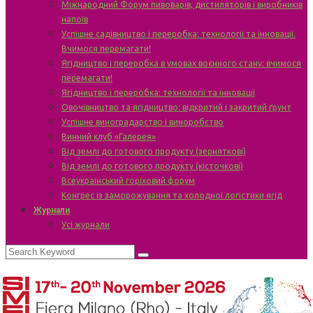
Міжнародний Форум пивоварів, дистиляторів і виробників
напоїв
Успішне садівництво і переробка: технології та інновації.
Вчимося перемагати!
Ягідництво і переробка в умовах воєнного стану: вчимося
перемагати!
Ягідництво і переробка: технології та інновації
Овочівництво та ягідництво: відкритий і закритий ґрунт
Успішне виноградарство і виноробство
Винний клуб «Галерея»
Від землі до готового продукту (зерняткові)
Від землі до готового продукту (кісточкові)
Всеукраїнський горіховий форум
Конгрес із заморожування та холодної логістики ягід
Журнали
Усі журнали