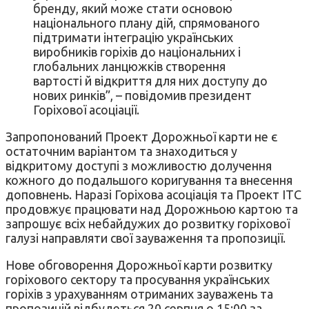
бренду, який може стати основою
національного плану дій, спрямованого
підтримати інтеграцію українських
виробників горіхів до національних і
глобальних ланцюжків створення
вартості й відкриття для них доступу до
нових ринків”, – повідомив президент
Горіхової асоціації.
Запропонований Проект Дорожньої карти не є
остаточним варіантом та знаходиться у
відкритому доступі з можливостю долучення
кожного до подальшого коригування та внесення
доповнень. Наразі Горіхова асоціація та Проект ІТС
продовжує працювати над Дорожньою картою та
запрошує всіх небайдужих до розвитку горіхової
галузі направляти свої зауваження та пропозиції.
Нове обговорення Дорожньої карти розвитку
горіхового сектору та просування українських
горіхів з урахуванням отриманих зауважень та
пропозицій відбудеться 20 серпня о 15:00 за