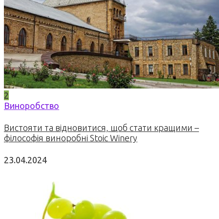
2
Виноробство
Вистояти та відновитися, щоб стати кращими –
філософія виноробні Stoic Winery
23.04.2024