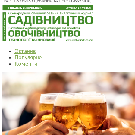
Останнє
Популярне
Коменти