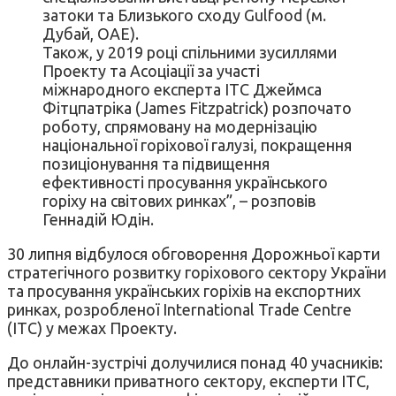
затоки та Близького сходу Gulfood (м.
Дубай, ОАЕ).
Також, у 2019 році спільними зусиллями
Проекту та Асоціації за участі
міжнародного експерта ІТС Джеймса
Фітцпатріка (James Fitzpatrick) розпочато
роботу, спрямовану на модернізацію
національної горіхової галузі, покращення
позиціонування та підвищення
ефективності просування українського
горіху на світових ринках”, – розповів
Геннадій Юдін.
30 липня відбулося обговорення Дорожньої карти
стратегічного розвитку горіхового сектору України
та просування українських горіхів на експортних
ринках, розробленої International Trade Centre
(ІТС) у межах Проекту.
До онлайн-зустрічі долучилися понад 40 учасників:
представники приватного сектору, експерти ІТС,