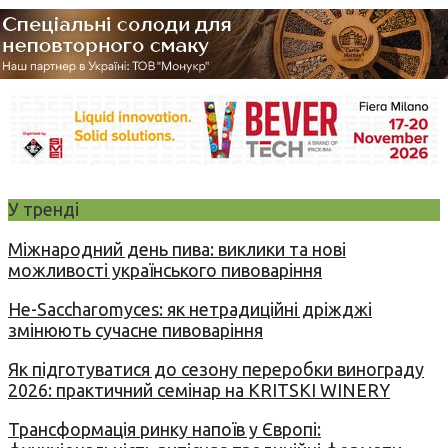
У тренді
Міжнародний день пива: виклики та нові
можливості українського пивоваріння
Не-Saccharomyces: як нетрадиційні дріжджі
змінюють сучасне пивоваріння
Як підготуватися до сезону переробки винограду
2026: практичний семінар на KRITSKI WINERY
Трансформація ринку напоїв у Європі: