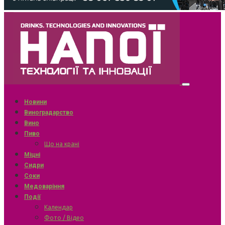
Новини
Виноградарство
Вино
Пиво
Що на крані
Міцні
Сидри
Соки
Медоваріння
Події
Календар
Фото / Відео