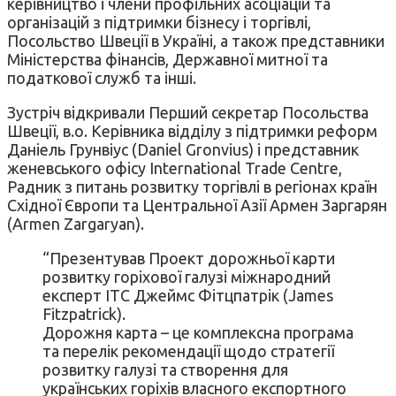
керівництво і члени профільних асоціацій та
організацій з підтримки бізнесу і торгівлі,
Посольство Швеції в Україні, а також представники
Міністерства фінансів, Державної митної та
податкової служб та інші.
Зустріч відкривали Перший секретар Посольства
Швеції, в.о. Керівника відділу з підтримки реформ
Даніель Грунвіус (Daniel Gronvius) і представник
женевського офісу International Trade Centre,
Радник з питань розвитку торгівлі в регіонах країн
Східної Європи та Центральної Азії Армен Заргарян
(Armen Zargaryan).
“Презентував Проект дорожньої карти
розвитку горіхової галузі міжнародний
експерт ІТС Джеймс Фітцпатрік (James
Fitzpatrick).
Дорожня карта – це комплексна програма
та перелік рекомендації щодо стратегії
розвитку галузі та створення для
українських горіхів власного експортного