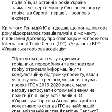
подвір`їв, за останні 5 років Україна
займає четверте місце у Світі по експорту
горіха, а в Європі – перше”, – розповів
експерт.
Крім того Геннадій Юдін додав, що понад півтора
року відокремлює гравців галузі від моменту
підписання Договору про співпрацю між проектом
International Trade Centre (ІТС) в Україні та ВГО
«Українська горіхова асоціація».
“Протягом цього часу садівники-
горішники, переробники та експортери
горіху отримали інформаційну та
консультаційну підтримку проекту, взяли
участь у циклі тренінгів, які започаткував
проект ІТС у 2019-2020 роках, мали
нагоду застосувати отримані знання на
практиці під час участі членів ВГО
«Українська Горіхова Асоціація» в роботі
колективного стенда ІТС на найбільшій
спеціалізованій виставці регіону Перської