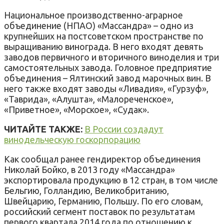
Национальное производственно-аграрное
объединение (НПАО) «Массандра» – одно из
крупнейших на постсоветском пространстве по
выращиванию винограда. В него входят девять
заводов первичного и вторичного виноделия и три
самостоятельных завода. Головное предприятие
объединения – Ялтинский завод марочных вин. В
него также входят заводы «Ливадия», «Гурзуф»,
«Таврида», «Алушта», «Малореченское»,
«Приветное», «Морское», «Судак».
ЧИТАЙТЕ ТАКЖЕ:
В России создадут
винодельческую госкорпорацию
Как сообщал ранее гендиректор объединения
Николай Бойко, в 2013 году «Массандра»
экспортировала продукцию в 12 стран, в том числе
Бельгию, Голландию, Великобританию,
Швейцарию, Германию, Польшу. По его словам,
российский сегмент поставок по результатам
первого квартала 2014 года по отношению к