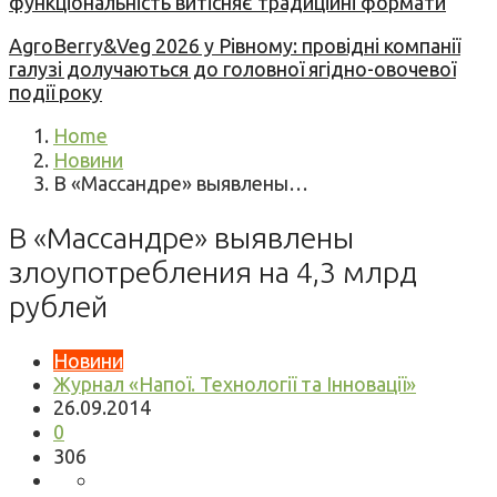
функціональність витісняє традиційні формати
AgroBerry&Veg 2026 у Рівному: провідні компанії
галузі долучаються до головної ягідно-овочевої
події року
Home
Новини
В «Массандре» выявлены…
В «Массандре» выявлены
злоупотребления на 4,3 млрд
рублей
Новини
Журнал «Напої. Технології та Інновації»
26.09.2014
0
306