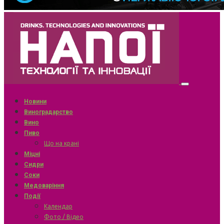
Новини
Виноградарство
Вино
Пиво
Що на крані
Міцні
Сидри
Соки
Медоваріння
Події
Календар
Фото / Відео