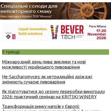
У тренді
Міжнародний день пива: виклики та нові
можливості українського пивоваріння
Не-Saccharomyces: як нетрадиційні дріжджі
змінюють сучасне пивоваріння
Як підготуватися до сезону переробки винограду
2026: практичний семінар на KRITSKI WINERY
Трансформація ринку напоїв у Європі: