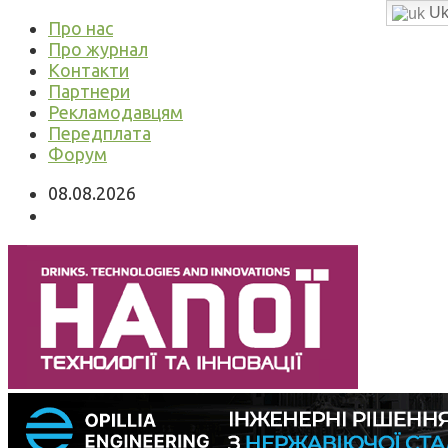
Uk
Про нас
Про журнал
Контакти
Партнери
Рекламодавцям
Передплата
Форум
08.08.2026