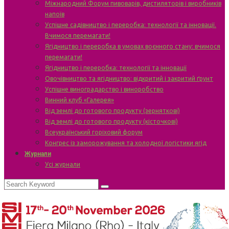
Міжнародний Форум пивоварів, дистиляторів і виробників
напоїв
Успішне садівництво і переробка: технології та інновації.
Вчимося перемагати!
Ягідництво і переробка в умовах воєнного стану: вчимося
перемагати!
Ягідництво і переробка: технології та інновації
Овочівництво та ягідництво: відкритий і закритий ґрунт
Успішне виноградарство і виноробство
Винний клуб «Галерея»
Від землі до готового продукту (зерняткові)
Від землі до готового продукту (кісточкові)
Всеукраїнський горіховий форум
Конгрес із заморожування та холодної логістики ягід
Журнали
Усі журнали