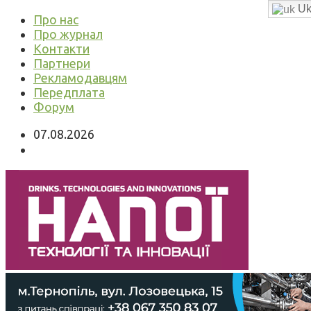
Uk
Про нас
Про журнал
Контакти
Партнери
Рекламодавцям
Передплата
Форум
07.08.2026