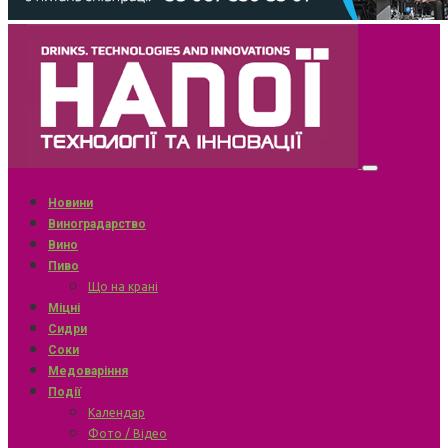
Новини
Виноградарство
Вино
Пиво
Що на крані
Міцні
Сидри
Соки
Медоваріння
Події
Календар
Фото / Відео