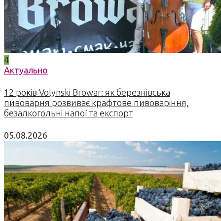
4
Актуально
12 років Volynski Browar: як березнівська
пивоварня розвиває крафтове пивоваріння,
безалкогольні напої та експорт
05.08.2026