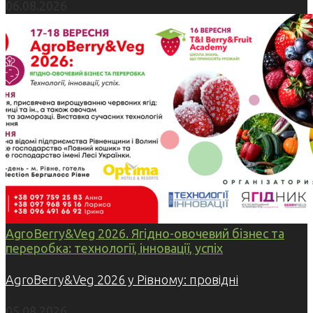
06.08.2026
AgroBerry&Veg 2026. Ягідно-овочевий бізнес та
переробка: технології, інновації, успіх
AgroBerry&Veg 2026 у Рівному: провідні
05.08.2026