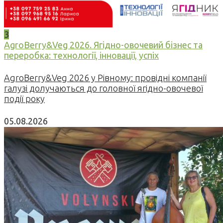
3
AgroBerry&Veg 2026. Ягідно-овочевий бізнес та
переробка: технології, інновації, успіх
AgroBerry&Veg 2026 у Рівному: провідні компанії
галузі долучаються до головної ягідно-овочевої
події року
05.08.2026