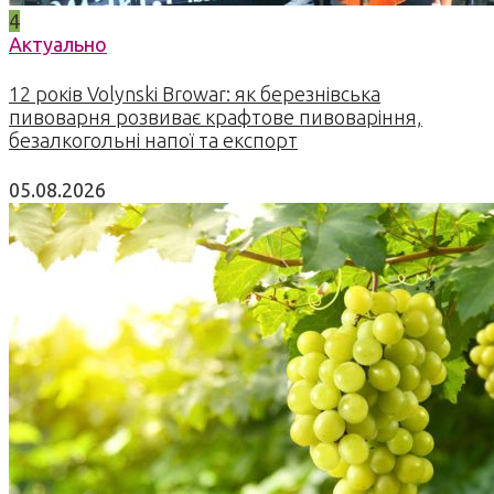
4
Актуально
12 років Volynski Browar: як березнівська
пивоварня розвиває крафтове пивоваріння,
безалкогольні напої та експорт
05.08.2026