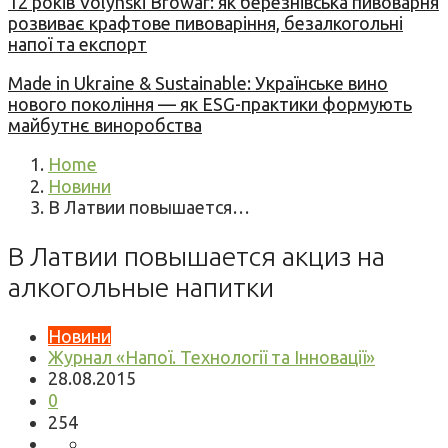
12 років Volynski Browar: як березнівська пивоварня
розвиває крафтове пивоваріння, безалкогольні
напої та експорт
Made in Ukraine & Sustainable: Українське вино
нового покоління — як ESG-практики формують
майбутнє виноробства
Home
Новини
В Латвии повышается…
В Латвии повышается акциз на
алкогольные напитки
Новини
Журнал «Напої. Технології та Інновації»
28.08.2015
0
254