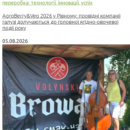
переробка: технології, інновації, успіх
AgroBerry&Veg 2026 у Рівному: провідні компанії
галузі долучаються до головної ягідно-овочевої
події року
05.08.2026