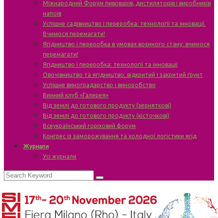
Міжнародний Форум пивоварів, дистиляторів і виробників
напоїв
Успішне садівництво і переробка: технології та інновації.
Вчимося перемагати!
Ягідництво і переробка в умовах воєнного стану: вчимося
перемагати!
Ягідництво і переробка: технології та інновації
Овочівництво та ягідництво: відкритий і закритий ґрунт
Успішне виноградарство і виноробство
Винний клуб «Галерея»
Від землі до готового продукту (зерняткові)
Від землі до готового продукту (кісточкові)
Всеукраїнський горіховий форум
Конгрес із заморожування та холодної логістики ягід
Журнали
Усі журнали