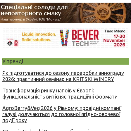
У тренді
Як підготуватися до сезону переробки винограду
2026: практичний семінар на KRITSKI WINERY
Трансформація ринку напоїв у Європі:
функціональність витісняє традиційні формати
AgroBerry&Veg 2026 у Рівному: провідні компанії
галузі долучаються до головної ягідно-овочевої
події року