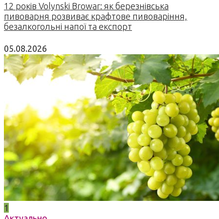
12 років Volynski Browar: як березнівська
пивоварня розвиває крафтове пивоваріння,
безалкогольні напої та експорт
05.08.2026
1
Актуально