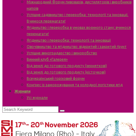
Міжнародний Форум пивоварів, дистиляторів і виробників
напоїв
Успішне садівництво і переробка: технології та інновації.
Вчимося перемагати!
Ягідництво і переробка в умовах воєнного стану: вчимося
перемагати!
Ягідництво і переробка: технології та інновації
Овочівництво та ягідництво: відкритий і закритий ґрунт
Успішне виноградарство і виноробство
Винний клуб «Галерея»
Від землі до готового продукту (зерняткові)
Від землі до готового продукту (кісточкові)
Всеукраїнський горіховий форум
Конгрес із заморожування та холодної логістики ягід
Журнали
Усі журнали