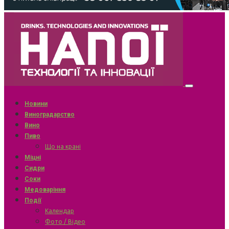
Новини
Виноградарство
Вино
Пиво
Що на крані
Міцні
Сидри
Соки
Медоваріння
Події
Календар
Фото / Відео