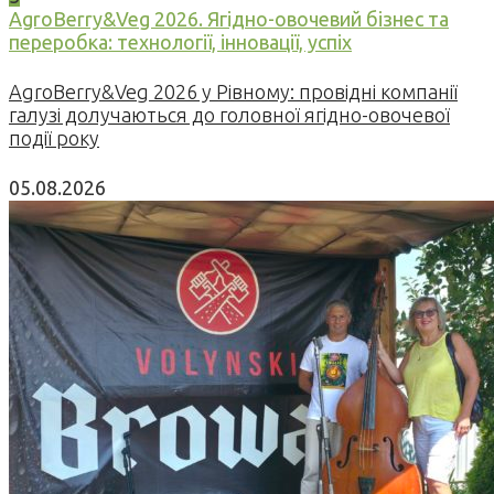
AgroBerry&Veg 2026. Ягідно-овочевий бізнес та
переробка: технології, інновації, успіх
AgroBerry&Veg 2026 у Рівному: провідні компанії
галузі долучаються до головної ягідно-овочевої
події року
05.08.2026