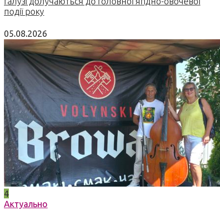
галузі долучаються до головної ягідно-овочевої
події року
05.08.2026
4
Актуально