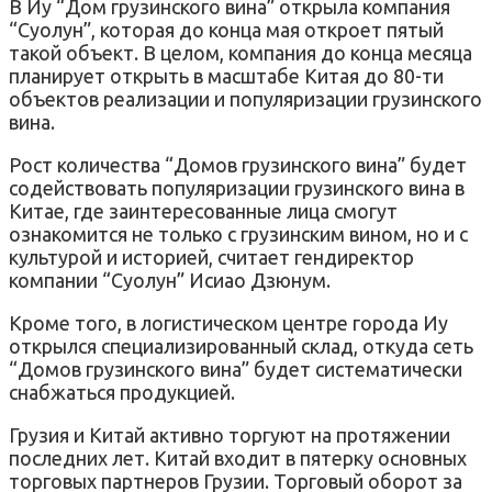
В Иу “Дом грузинского вина” открыла компания
“Суолун”, которая до конца мая откроет пятый
такой объект. В целом, компания до конца месяца
планирует открыть в масштабе Китая до 80-ти
объектов реализации и популяризации грузинского
вина.
Рост количества “Домов грузинского вина” будет
содействовать популяризации грузинского вина в
Китае, где заинтересованные лица смогут
ознакомится не только с грузинским вином, но и с
культурой и историей, считает гендиректор
компании “Суолун” Исиао Дзюнум.
Кроме того, в логистическом центре города Иу
открылся специализированный склад, откуда сеть
“Домов грузинского вина” будет систематически
снабжаться продукцией.
Грузия и Китай активно торгуют на протяжении
последних лет. Китай входит в пятерку основных
торговых партнеров Грузии. Торговый оборот за