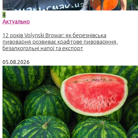
4
Актуально
12 років Volynski Browar: як березнівська
пивоварня розвиває крафтове пивоваріння,
безалкогольні напої та експорт
05.08.2026