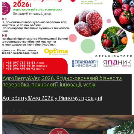
AgroBerry&Veg 2026. Ягідно-овочевий бізнес та
переробка: технології, інновації, успіх
AgroBerry&Veg 2026 у Рівному: провідні
05.08.2026