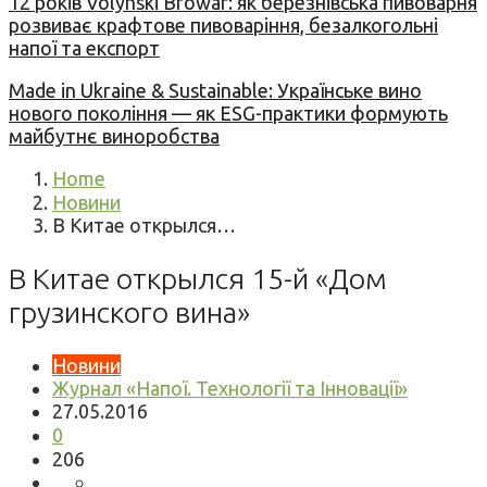
12 років Volynski Browar: як березнівська пивоварня
розвиває крафтове пивоваріння, безалкогольні
напої та експорт
Made in Ukraine & Sustainable: Українське вино
нового покоління — як ESG-практики формують
майбутнє виноробства
Home
Новини
В Китае открылся…
В Китае открылся 15-й «Дом
грузинского вина»
Новини
Журнал «Напої. Технології та Інновації»
27.05.2016
0
206