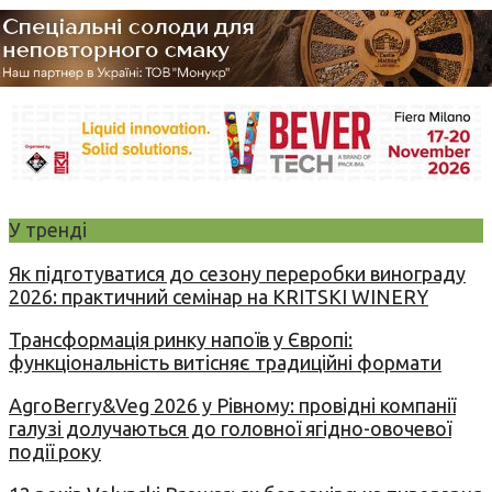
У тренді
Як підготуватися до сезону переробки винограду
2026: практичний семінар на KRITSKI WINERY
Трансформація ринку напоїв у Європі:
функціональність витісняє традиційні формати
AgroBerry&Veg 2026 у Рівному: провідні компанії
галузі долучаються до головної ягідно-овочевої
події року