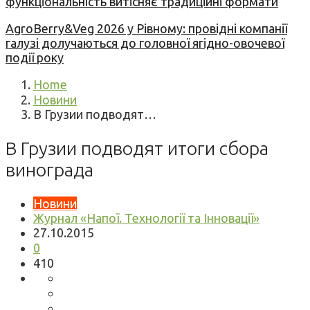
функціональність витісняє традиційні формати
AgroBerry&Veg 2026 у Рівному: провідні компанії
галузі долучаються до головної ягідно-овочевої
події року
Home
Новини
В Грузии подводят…
В Грузии подводят итоги сбора
винограда
Новини
Журнал «Напої. Технології та Інновації»
27.10.2015
0
410