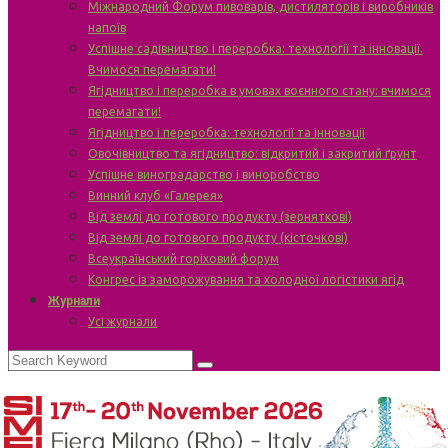
Міжнародний Форум пивоварів, дистиляторів і виробників
напоїв
Успішне садівництво і переробка: технології та інновації.
Вчимося перемагати!
Ягідництво і переробка в умовах воєнного стану: вчимося
перемагати!
Ягідництво і переробка: технології та інновації
Овочівництво та ягідництво: відкритий і закритий ґрунт
Успішне виноградарство і виноробство
Винний клуб «Галерея»
Від землі до готового продукту (зерняткові)
Від землі до готового продукту (кісточкові)
Всеукраїнський горіховий форум
Конгрес із заморожування та холодної логістики ягід
Журнали
Усі журнали