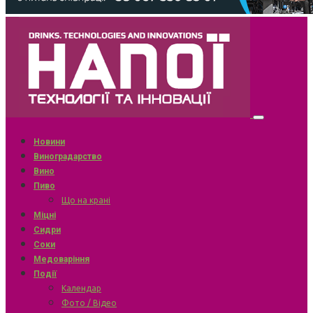
Новини
Виноградарство
Вино
Пиво
Що на крані
Міцні
Сидри
Соки
Медоваріння
Події
Календар
Фото / Відео