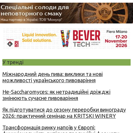
У тренді
Міжнародний день пива: виклики та нові
можливості українського пивоваріння
Не-Saccharomyces: як нетрадиційні дріжджі
змінюють сучасне пивоваріння
Як підготуватися до сезону переробки винограду
2026: практичний семінар на KRITSKI WINERY
Трансформація ринку напоїв у Європі: