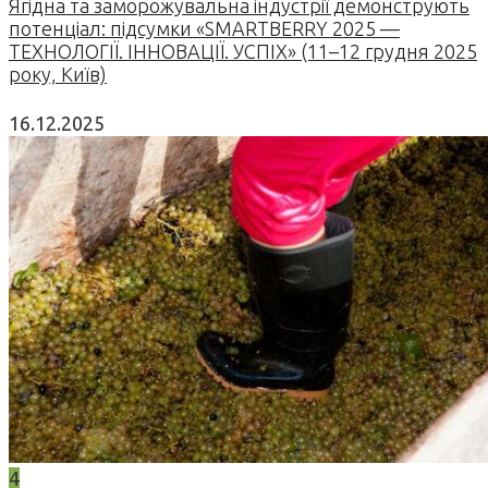
Ягідна та заморожувальна індустрії демонструють
потенціал: підсумки «SMARTBERRY 2025 —
ТЕХНОЛОГІЇ. ІННОВАЦІЇ. УСПІХ» (11–12 грудня 2025
року, Київ)
16.12.2025
4