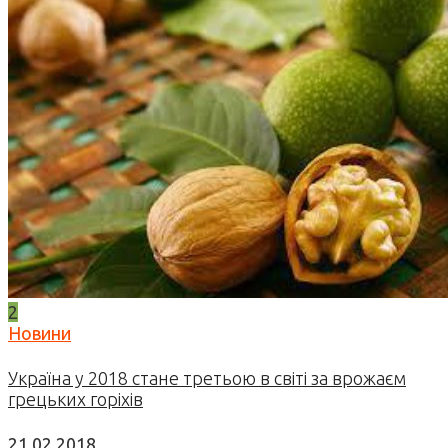
2
Новини
Україна у 2018 стане третьою в світі за врожаєм
грецьких горіхів
21.02.2018