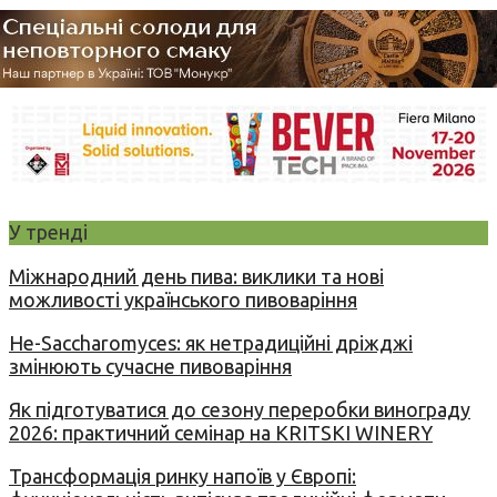
У тренді
Міжнародний день пива: виклики та нові
можливості українського пивоваріння
Не-Saccharomyces: як нетрадиційні дріжджі
змінюють сучасне пивоваріння
Як підготуватися до сезону переробки винограду
2026: практичний семінар на KRITSKI WINERY
Трансформація ринку напоїв у Європі: