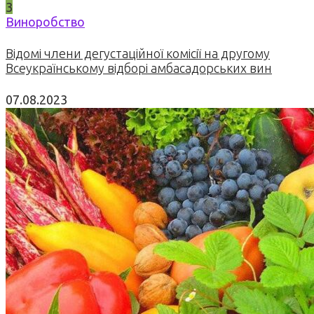
3
Виноробство
Відомі члени дегустаційної комісії на другому
Всеукраїнському відборі амбасадорських вин
07.08.2023