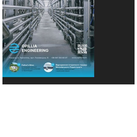
© 2013-2026 Засновники: Конєва К.В., Ящук Н.І.
Назва, концепція та дизайн проєктів медіагрупи
«Технології та Інновації» охороняється Законом
«Про авторське право». Редакція не відповідає за
тексти рекламних оголошень. Думка редакції
може не збігатися з точками зору авторів
публікацій. Передрук – з письмового дозволу