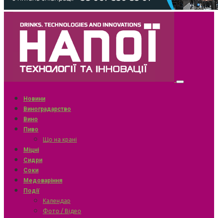
Новини
Виноградарство
Вино
Пиво
Що на крані
Міцні
Сидри
Соки
Медоваріння
Події
Календар
Фото / Відео