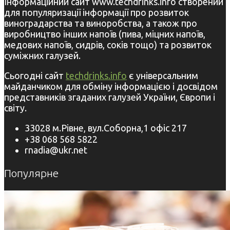
Інформаційний сайт www.techdrinks.info створений
для популяризації інформації про розвиток
виноградарства та виноробства, а також про
виробництво інших напоїв (пива, міцних напоїв,
медових напоїв, сидрів, соків тощо) та розвиток
суміжних галузей.
Сьогодні сайт
techdrinks.info
є універсальним
майданчиком для обміну інформацією і досвідом
представників згаданих галузей України, Європи і
світу.
33028 м.Рівне, вул.Соборна,1 офіс 217
+38 068 568 5822
rnadia@ukr.net
Популярне