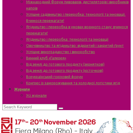
Міжнародний Форум пивоварів, дистиляторів і виробників
напоїв
Успішне садівництво і переробка: технології та інновації.
Вчимося перемагати!
Ягідництво і переробка в умовах воєнного стану: вчимося
перемагати!
Ягідництво і переробка: технології та інновації
Овочівництво та ягідництво: відкритий і закритий ґрунт
Успішне виноградарство і виноробство
Винний клуб «Галерея»
Від землі до готового продукту (зерняткові)
Від землі до готового продукту (кісточкові)
Всеукраїнський горіховий форум
Конгрес із заморожування та холодної логістики ягід
Журнали
Усі журнали