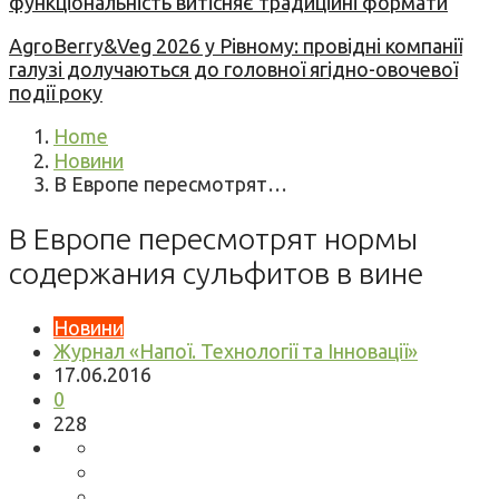
функціональність витісняє традиційні формати
AgroBerry&Veg 2026 у Рівному: провідні компанії
галузі долучаються до головної ягідно-овочевої
події року
Home
Новини
В Европе пересмотрят…
В Европе пересмотрят нормы
содержания сульфитов в вине
Новини
Журнал «Напої. Технології та Інновації»
17.06.2016
0
228