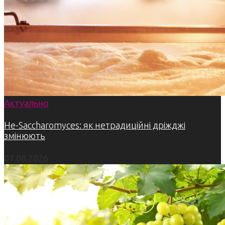
Актуально
Не-Saccharomyces: як нетрадиційні дріжджі
змінюють
07.08.2026