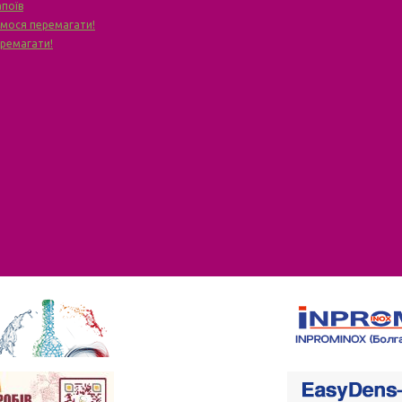
апоїв
чимося перемагати!
еремагати!