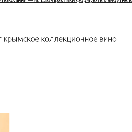
вого покоління — як ESG-практики формують майбутнє
ят крымское коллекционное вино