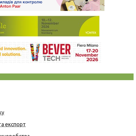
ку
та експорт