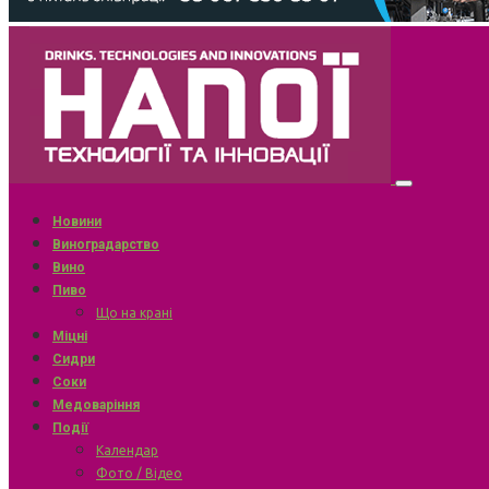
Новини
Виноградарство
Вино
Пиво
Що на крані
Міцні
Сидри
Соки
Медоваріння
Події
Календар
Фото / Відео