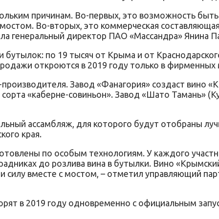
скольким причинам. Во-первых, это возможность быт
 мостом. Во-вторых, это коммерческая составляющая
зала генеральный директор ПАО «Массандра» Янина П
 бутылок: по 19 тысяч от Крыма и от Краснодарско
родажи откроются в 2019 году только в фирменных 
-производителя. Завод «Фанагория» создаст вино «К
е сорта «каберне-совиньон». Завод «Шато Тамань» (
льный ассамбляж, для которого будут отобраны лучш
кого края.
готовлены по особым технологиям. У каждого участн
градниках до розлива вина в бутылки. Вино «Крымск
 и силу вместе с мостом, – отметил управляющий па
рят в 2019 году одновременно с официальным запус