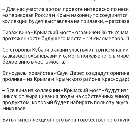
– Для нас участие в этом проекте интересно по не
материковая Россия и Крым наконец-то соединятся
коллекции будет выставлена на прилавки, – расска
Тираж вина «Крымский мост» ограничен 36 тысячами
протяженность будущего моста – 19 километров. П
Со стороны Кубани в акции участвуют три компании
кавказского»саперави» и самого популярного в мир
белое вино в честь моста.
Виноделы хозяйства «Саук-Дере» создадут оригина
пролива – из Крыма и Крымского района Краснодарс
– Все вина из коллекции «Крымский мост» будут из
цикла: от выращивания ягоды на собственных вино
продуктом, который будет набирать полноту вкуса
Николаев.
Бутылки коллекционного вина торжественно откупо