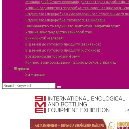
Міжнародний Форум пивоварів, дистиляторів і виробників н
Успішне садівництво і переробка: технології та інновації. В
Ягідництво і переробка в умовах воєнного стану: вчимося п
Ягідництво і переробка: технології та інновації
Овочівництво та ягідництво: відкритий і закритий ґрунт
Успішне виноградарство і виноробство
Винний клуб «Галерея»
Від землі до готового продукту (зерняткові)
Від землі до готового продукту (кісточкові)
Всеукраїнський горіховий форум
Конгрес із заморожування та холодної логістики ягід
Журнали
Усі журнали