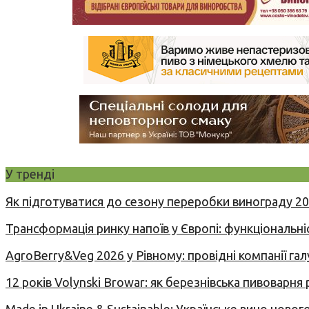
У тренді
Як підготуватися до сезону переробки винограду 2
Трансформація ринку напоїв у Європі: функціональні
AgroBerry&Veg 2026 у Рівному: провідні компанії гал
12 років Volynski Browar: як березнівська пивоварня