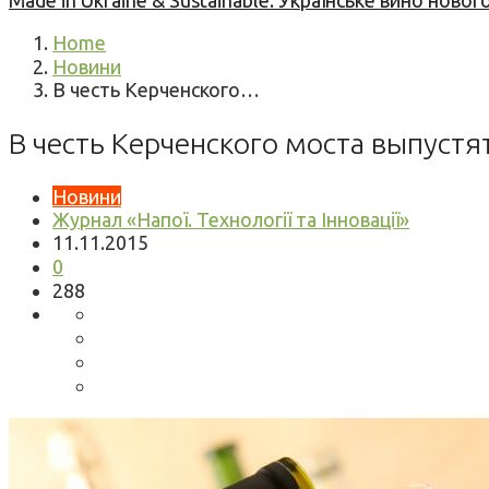
Made in Ukraine & Sustainable: Українське вино но
Home
Новини
В честь Керченского…
В честь Керченского моста выпуст
Новини
Журнал «Напої. Технології та Інновації»
11.11.2015
0
288