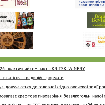
026: практичний семінар на KRITSKI WINERY
сть витісняє традиційні формати
узі долучаються до головної ягідно-овочевої події ро
 розвиває крафтове пивоваріння, безалкогольні напої 