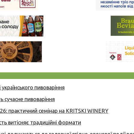
 українського пивоваріння
ь сучасне пивоваріння
026: практичний семінар на KRITSKI WINERY
сть витісняє традиційні формати