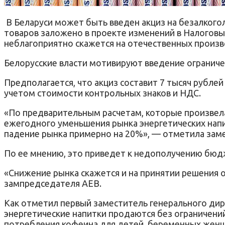
В Беларуси может быть введен акциз на безалкого
товаров заложено в проекте изменений в Налоговый
неблагоприятно скажется на отечественных произ
Белорусские власти мотивируют введение ограничен
Предполагается, что акциз составит 7 тысяч рублей 
учетом стоимости контрольных знаков и НДС.
«По предварительным расчетам, которые произвела 
ежегодного уменьшения рынка энергетических напит
падение рынка примерно на 20%», — отметила зам
По ее мнению, это приведет к недополучению бюдж
«Снижение рынка скажется и на принятии решения 
зампредседателя АЕВ.
Как отметил первый заместитель генерального дир
энергетические напитки продаются без ограничени
потребления кофеина для детей, беременных женщ