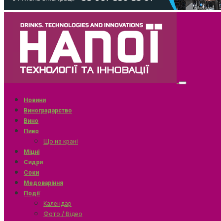
Новини
Виноградарство
Вино
Пиво
Що на крані
Міцні
Сидри
Соки
Медоваріння
Події
Календар
Фото / Відео