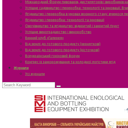
Міжнародний Форум пивоварів, дистиляторів і виробників н
Успішне садівництво і переробка: технології та інновації. В
Ягідництво і переробка в умовах воєнного стану: вчимося п
Ягідництво і переробка: технології та інновації
Овочівництво та ягідництво: відкритий і закритий ґрунт
Успішне виноградарство і виноробство
Винний клуб «Галерея»
Від землі до готового продукту (зерняткові)
Від землі до готового продукту (кісточкові)
Всеукраїнський горіховий форум
Конгрес із заморожування та холодної логістики ягід
Журнали
Усі журнали