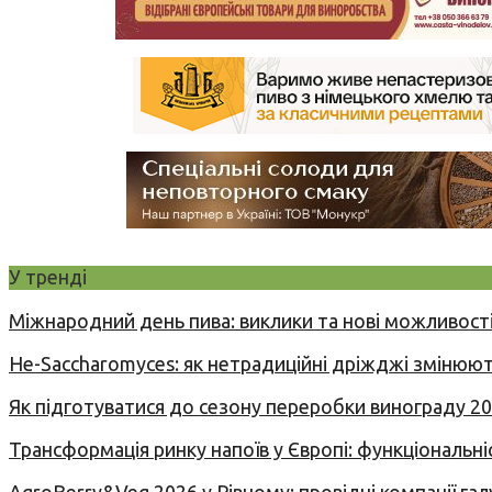
У тренді
Міжнародний день пива: виклики та нові можливості
Не-Saccharomyces: як нетрадиційні дріжджі змінюют
Як підготуватися до сезону переробки винограду 2
Трансформація ринку напоїв у Європі: функціональні