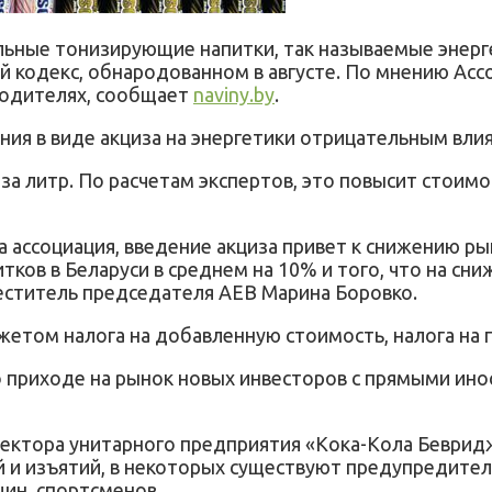
льные тонизирующие напитки, так называемые энерг
 кодекс, обнародованном в августе. По мнению Ассо
водителях, сообщает
naviny.by
.
ия в виде акциза на энергетики отрицательным влия
за литр. По расчетам экспертов, это повысит стоимос
ассоциация, введение акциза привет к снижению ры
ков в Беларуси в среднем на 10% и того, что на сн
еститель председателя АЕВ Марина Боровко.
етом налога на добавленную стоимость, налога на 
о приходе на рынок новых инвесторов с прямыми ин
ектора унитарного предприятия «Кока-Кола Бевридж
й и изъятий, в некоторых существуют предупредите
ин, спортсменов.