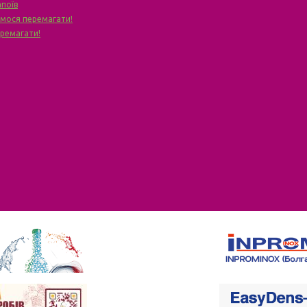
апоїв
чимося перемагати!
еремагати!