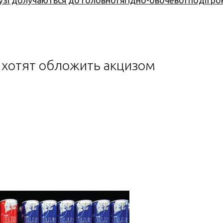
узі долучаються до головної ягідно-овочевої події ро
и хотят обложить акцизом