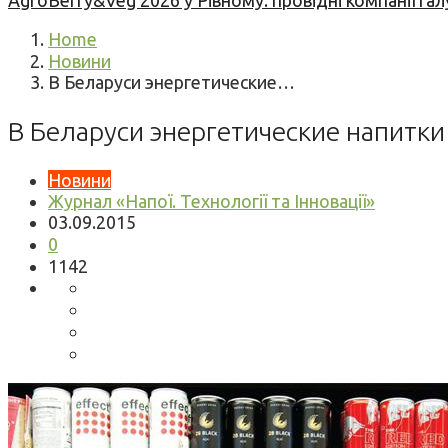
AgroBerry&Veg 2026 у Рівному: провідні компанії гал
Home
Новини
В Беларуси энергетические…
В Беларуси энергетические напитк
Новини
Журнал «Напої. Технології та Інновації»
03.09.2015
0
1142