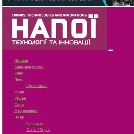
Новини
Виноградарство
Вино
Пиво
Що на крані
Міцні
Сидри
Соки
Медоваріння
Події
Календар
Фото / Відео