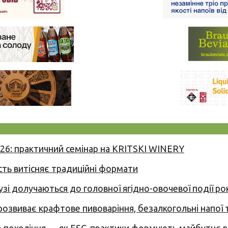
026: практичний семінар на KRITSKI WINERY
сть витісняє традиційні формати
узі долучаються до головної ягідно-овочевої події ро
 розвиває крафтове пивоваріння, безалкогольні напої 