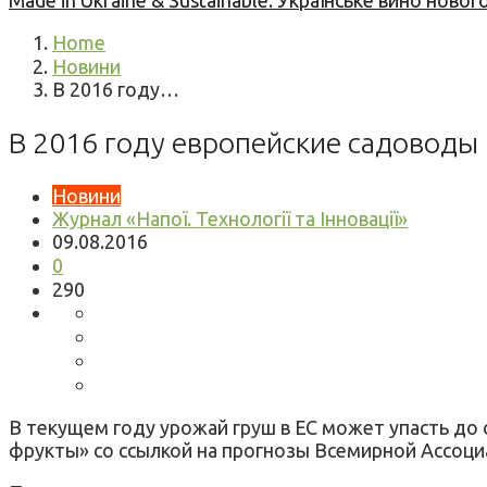
Made in Ukraine & Sustainable: Українське вино но
Home
Новини
В 2016 году…
В 2016 году европейские садоводы
Новини
Журнал «Напої. Технології та Інновації»
09.08.2016
0
290
В текущем году урожай груш в ЕС может упасть до 
фрукты» со ссылкой на прогнозы Всемирной Ассоци