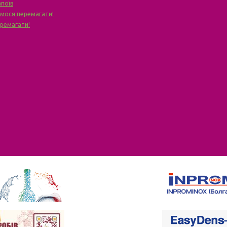
апоїв
чимося перемагати!
еремагати!