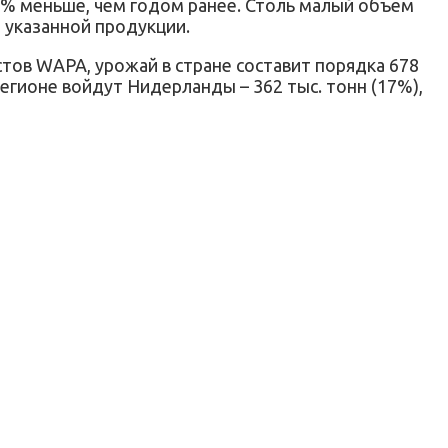
 9% меньше, чем годом ранее. Столь малый объем
н указанной продукции.
стов WAPA, урожай в стране составит порядка 678
регионе войдут Нидерланды – 362 тыс. тонн (17%),