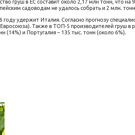
во груш в ЕС составит около 2,17 млн тонн, что на
опейским садоводам не удалось собрать и 2 млн. тон
16 году удержит Италия. Согласно прогнозу специали
 Евросоюза). Также в ТОП-5 производителей груш в 
онн (14%) и Португалия – 135 тыс. тонн (около 6%).