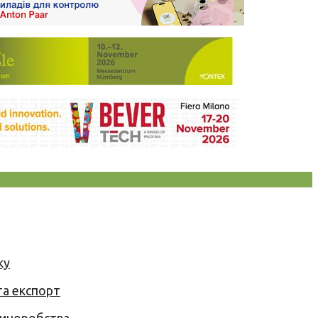
ку
та експорт