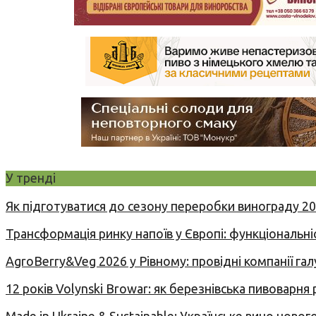
У тренді
Як підготуватися до сезону переробки винограду 2
Трансформація ринку напоїв у Європі: функціональні
AgroBerry&Veg 2026 у Рівному: провідні компанії гал
12 років Volynski Browar: як березнівська пивоварня