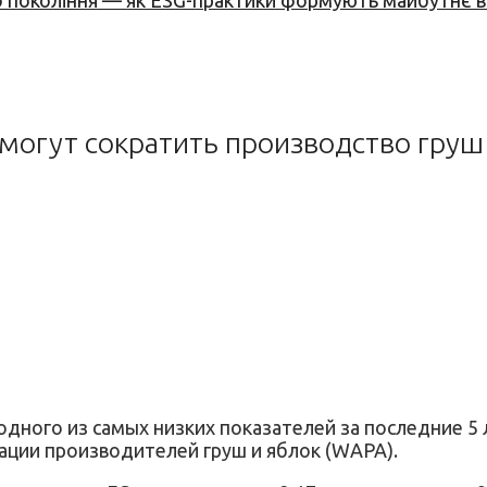
вого покоління — як ESG-практики формують майбутнє
 могут сократить производство груш
одного из самых низких показателей за последние 
ации производителей груш и яблок (WAPA).