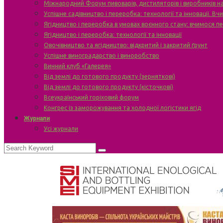
Міжнародний Форум пивоварів, дистиляторів і виробників н
Успішне садівництво і переробка: технології та інновації. В
Ягідництво і переробка в умовах воєнного стану: вчимося п
Ягідництво і переробка: технології та інновації
Овочівництво та ягідництво: відкритий і закритий ґрунт
Успішне виноградарство і виноробство
Винний клуб «Галерея»
Від землі до готового продукту (зерняткові)
Від землі до готового продукту (кісточкові)
Всеукраїнський горіховий форум
Конгрес із заморожування та холодної логістики ягід
Журнали
Усі журнали