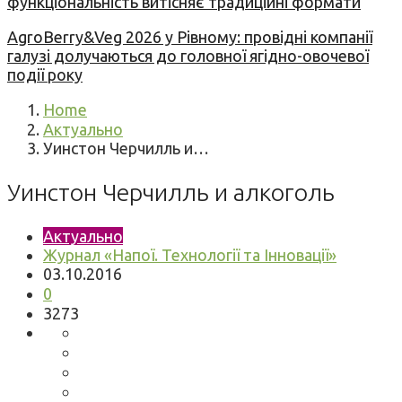
функціональність витісняє традиційні формати
AgroBerry&Veg 2026 у Рівному: провідні компанії
галузі долучаються до головної ягідно-овочевої
події року
Home
Актуально
Уинстон Черчилль и…
Уинстон Черчилль и алкоголь
Актуально
Журнал «Напої. Технології та Інновації»
03.10.2016
0
3273