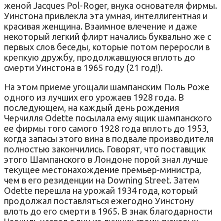
женой Jacques Pol-Roger, внука основателя фирмы.
Уинстона привлекла эта умная, интеллигентная и
красивая женщина. Взаимное влечение и даже
некоторый легкий флирт начались буквально же с
первых слов беседы, которые потом переросли в
крепкую дружбу, продолжавшуюся вплоть до
смерти Уинстона в 1965 году (21 год!).
На этом приеме угощали шампанским Поль Роже
одного из лучших его урожаев 1928 года. В
последующем, на каждый день рождения
Черчилля Odette посылала ему ящик шампанского
ее фирмы того самого 1928 года вплоть до 1953,
когда запасы этого вина в подвале производителя
полностью закончились. Говорят, что поставщик
этого Шампанского в Лондоне порой знал лучше
текущее местонахождение премьер-министра,
чем в его резиденции на Downing Street. Затем
Odette перешла на урожай 1934 года, который
продолжал поставляться ежегодно Уинстону
влоть до его смерти в 1965. В знак благодарности