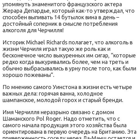
упомянуть знаменитого французского актера
Жерара Депардье, который как-то утверждал, что
способен выпивать 14 бутылок вина в день –
достойный соперник в смысле потребления
алкоголя для Черчилля!
Историк Michael Richards полагает, что алкоголь в
жизни Черчиля играл такую же роль как и
бесконечное число выкуренных им сигар, “которые
редко когда выкуривались более, чем на треть и
обычно выбрасывались в урну после того, как были
хорошо пожеваны”.
По мнению самого Уинстона в жизни есть четыре
важных дела: горячая ванна, холодное
шампанское, молодой горох и старый бренди.
Имя Черчилля неразрыно связано с домом
Шаманского Pol Roger. Надо отметить, что с
самого начала продукция этого хозяйства была
ориентирована в первую очередь на Британию. Эта
приверженность соседу через Ла-Манш остается и