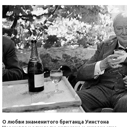
О любви знаменитого британца Уинстона