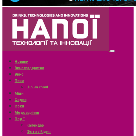
Новини
Виноградарство
Вино
Пиво
Що на крані
Міцні
Сидри
Соки
Медоваріння
Події
Календар
Фото / Відео