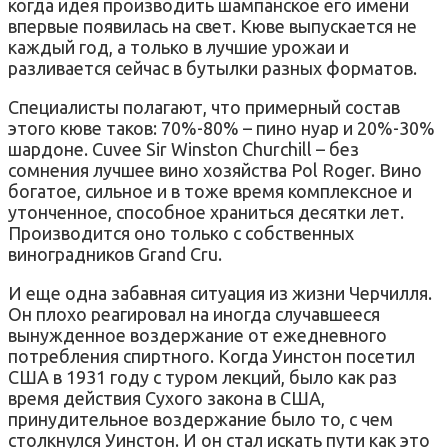
когда идея производить шампанское его имени
впервые появилась на свет. Кюве выпускается не
каждый год, а только в лучшие урожаи и
разливается сейчас в бутылки разных форматов.
Специалисты полагают, что примерный состав
этого кюве таков: 70%-80% – пино нуар и 20%-30%
шардоне. Cuvee Sir Winston Churchill – без
сомнения лучшее вино хозяйства Pol Roger. Вино
богатое, сильное и в тоже время комплексное и
утонченное, способное храниться десятки лет.
Производится оно только с собственных
виноградников Grand Cru.
И еще одна забавная ситуация из жизни Черчилля.
Он плохо реагировал на иногда случавшееся
вынужденное воздержание от ежедневного
потребления спиртного. Когда Уинстон посетил
США в 1931 году с туром лекций, было как раз
время действия Сухого закона в США,
принудительное воздержание было то, с чем
столкнулся Уинстон. И он стал искать пути как это