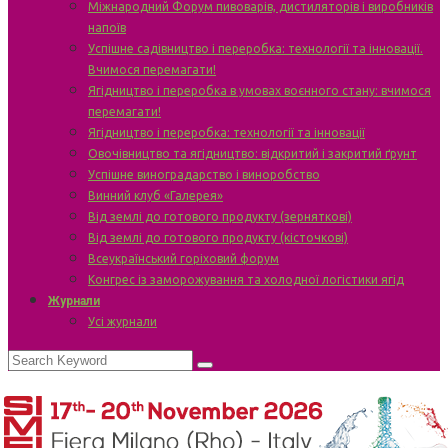
Міжнародний Форум пивоварів, дистиляторів і виробників
напоїв
Успішне садівництво і переробка: технології та інновації.
Вчимося перемагати!
Ягідництво і переробка в умовах воєнного стану: вчимося
перемагати!
Ягідництво і переробка: технології та інновації
Овочівництво та ягідництво: відкритий і закритий ґрунт
Успішне виноградарство і виноробство
Винний клуб «Галерея»
Від землі до готового продукту (зерняткові)
Від землі до готового продукту (кісточкові)
Всеукраїнський горіховий форум
Конгрес із заморожування та холодної логістики ягід
Журнали
Усі журнали