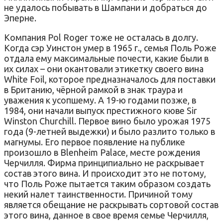
не удалось побывать в Шампани и добраться до
Эперне.
Компания Pol Roger тоже не осталась в долгу.
Когда сэр Уинстон умер в 1965 г., семья Поль Роже
отдала ему максимальные почести, какие были в
их силах – они окантовали этикетку своего вина
White Foil, которое предназначалось для поставки
в Британию, чёрной рамкой в знак траура и
уважения к усопшему. А 19-ю годами позже, в
1984, они начали выпуск престижного кюве Sir
Winston Churchill. Первое вино было урожая 1975
года (9-летней выдежки) и было разлито только в
магнумы. Его первое появление на публике
произошло в Blenheim Palace, месте рождения
Черчилля. Фирма принципиально не раскрывает
состав этого вина. И происходит это не потому,
что Поль Роже пытается таким образом создать
некий налет таинственности. Причиной тому
является обещание не раскрывать сортовой состав
этого вина, данное в свое время семье Черчилля,