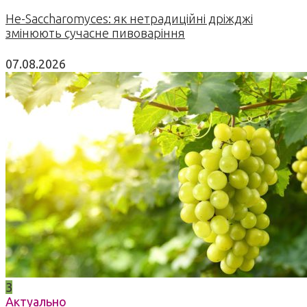
Не-Saccharomyces: як нетрадиційні дріжджі
змінюють сучасне пивоваріння
07.08.2026
3
Актуально