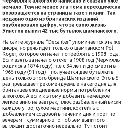
Черчилля к алкоголю написано и сказано уже
немало. Тем не менее эта тема переодически
возвращается на страницы газет и книг. Так
недавно одно из британских изданий
опубликовало цифру, что за свою жизнь
Уинстон выпил 42 тыс бутылок шампанского.
На сайте журнала “Decanter” упоминается эта же
цифра, но речь идет только о шампанском Pol
Roger, которое он начал потреблять с 1908 года.
Если взять за начало отсчета 1908 год (Черчилль
родился в 1874 году), т.е с 34 лет и до смерти в
1965 году (91 год) – получается две бутылки в
день только этого бренда Шампанского! Это в 5
раз превышает рекомендуемые на сегодня для
британцев ежедневные нормы потребления
алкоголя. А если к этому добавить немецкое
легкое вино на завтрак, плюс разбавленный виски
каждое утро, сухое мартини, коктейль с
добавлением содовой в течении дня и порт по
вечерам – суммарно этот объем выпитого
выглядит достаточно нереально. Тут стоит