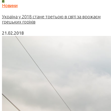
2
Новини
Україна у 2018 стане третьою в світі за врожаєм
грецьких горіхів
21.02.2018