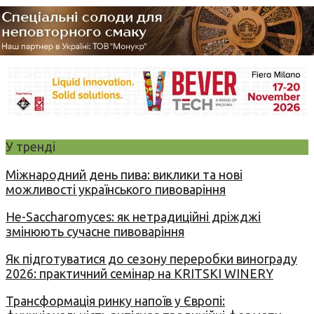
У тренді
Міжнародний день пива: виклики та нові
можливості українського пивоваріння
Не-Saccharomyces: як нетрадиційні дріжджі
змінюють сучасне пивоваріння
Як підготуватися до сезону переробки винограду
2026: практичний семінар на KRITSKI WINERY
Трансформація ринку напоїв у Європі: