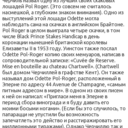
Черчиль назвал одну из лучших своих скаковых
лошадей Pol Roger. (Это совсем не считалось
насмешкой, а глубоким знаком внимания). Одно из
выступлений этой лошади Odette могла
наблюдать сама на скачках в английском Брайтоне.
Pol Roger в целом выиграла четыре скачки, в том
числе Black Prince Stakes Handicap в день
коронации нынешней британской королевы
Елизаветы II в 1953 году. Уинстон также послал
Odette Pol-Roger копию своих мемуаров, написав в
сопроводительной записке: «Cuvée de Reserve.
Mise en bouteille au chateau Chartwell». (Chartwell
был домом Черчиллей в графстве Кент). Он также
называл дом Odette Pol-Roger, расположенный в
Эперне по адресу 44 Avenue de Champagne, «самым
питным адресом в мире». В одном из своих писем
к ней он написал: «Пригласи меня в Эперне в
период сбора винограда и я буду давить его
моими босыми ногами». (Если бы это случилось, то
папарацци не упустили бы возможность
запечатлеть это действо и расстиражировать его
миллионными тиражами). Однако Черчиллю так и