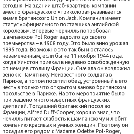
сегодня. На здании штаб-квартиры компании
вместо французского «триколора» развивается
знамя братанского Union Jack. Компания имеет
статус «официального поставщика английской
королевы». Впервые Черчилль попробовал
шампанское Pol Roger задолго до своего
премьерства – в 1908 году. Это было вино урожая
1895 года. Возможно это так бы и осталось
незамеченным, если бы не 11 ноября 1944 года,
когда Уинстон приехал в недавно освобожденную
от немцев столицу Франции. Сначала он возложил
венок к Памятнику Неизвестного солдата в
Париже, а потом посетил обед, устроенный в его
честь в только что открытом заново британском
посольстве в Париже. На это мероприятие было
приглашено много известных французских
деятелей. Тогдашний британский посол во
Франции, Alfred Duff-Cooper, хорошо знал, что
Чечилль питает слабость к шампанскому и любит
компанию красивых и умных женщин. Поэтому он
посадил его рядом с Madame Odette Pol-Roger,