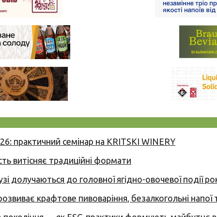
026: практичний семінар на KRITSKI WINERY
сть витісняє традиційні формати
узі долучаються до головної ягідно-овочевої події ро
 розвиває крафтове пивоваріння, безалкогольні напої 