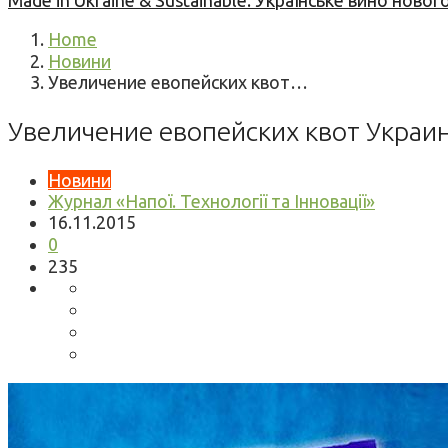
Made in Ukraine & Sustainable: Українське вино но
Home
Новини
Увеличение евопейских квот…
Увеличение евопейских квот Украин
Новини
Журнал «Напої. Технології та Інновації»
16.11.2015
0
235