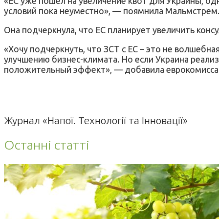
«ЕС уже пошел на увеличение квот для Украины, од
условий пока неуместно», — поямнила Мальмстрем
Она подчеркнула, что ЕС планирует увеличить кон
«Хочу подчеркнуть, что ЗСТ с ЕС – это не волшебн
улучшению бизнес-климата. Но если Украина реали
положительный эффект», — добавила еврокомисса
Журнал «Напої. Технології та Інновації»
Останні статті