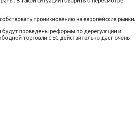
раны. В такой ситуации говорить о пересмотре
особствовать проникновению на европейские рынки.
сли будут проведены реформы по дерегуляции и
ободной торговли с ЕС действительно даст очень