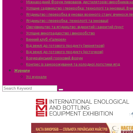
Міжнародний Форум пивоварів, дистиляторів і виробників н
Успішне садівництво і переробка: технології та інновації. В
Ягідництво і переробка в умовах воєнного стану: вчимося п
Ягідництво і переробка: технології та інновації
Овочівництво та ягідництво: відкритий і закритий ґрунт
Успішне виноградарство і виноробство
Винний клуб «Галерея»
Від землі до готового продукту (зерняткові)
Від землі до готового продукту (кісточкові)
Всеукраїнський горіховий форум
Конгрес із заморожування та холодної логістики ягід
Журнали
Усі журнали