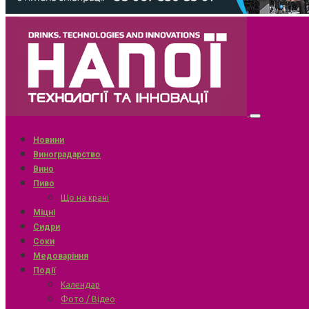
Новини
Виноградарство
Вино
Пиво
Що на крані
Міцні
Сидри
Соки
Медоваріння
Події
Календар
Фото / Відео