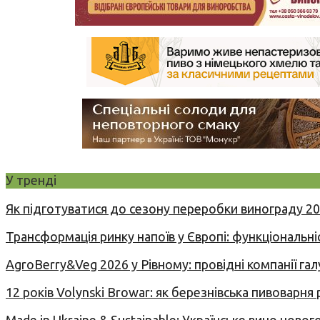
У тренді
Як підготуватися до сезону переробки винограду 2
Трансформація ринку напоїв у Європі: функціональні
AgroBerry&Veg 2026 у Рівному: провідні компанії гал
12 років Volynski Browar: як березнівська пивоварня