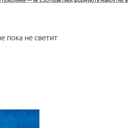
вого покоління — як ESG-практики формують майбутнє
е пока не светит