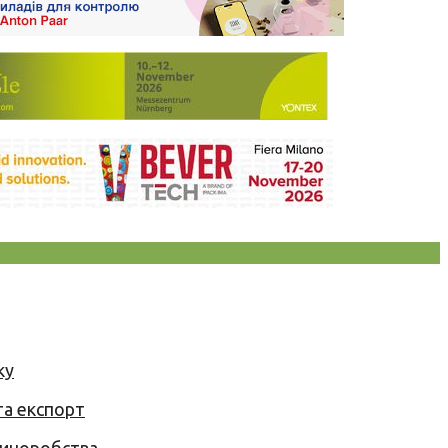
ку
та експорт