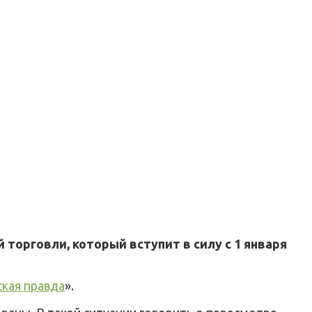
орговли, который вступит в силу с 1 января
кая правда
».