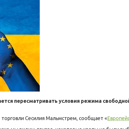
ется пересматривать условия режима свободной т
м торговли Сесилия Мальмстрем, сообщает «
Европейс