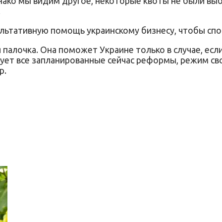
нако мы видим другое, некоторые квоты не были выб
.
сультативную помощь украинскому бизнесу, чтобы сп
ая палочка. Она поможет Украине только в случае, е
зует все запланированные сейчас реформы, режим св
р.