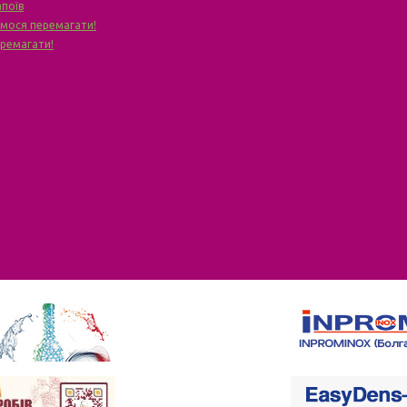
апоїв
чимося перемагати!
еремагати!