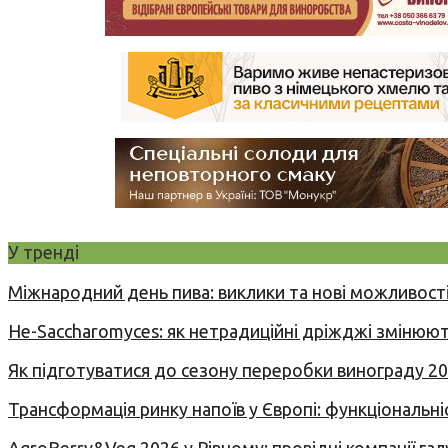
У тренді
Міжнародний день пива: виклики та нові можливості
Не-Saccharomyces: як нетрадиційні дріжджі змінюют
Як підготуватися до сезону переробки винограду 2
Трансформація ринку напоїв у Європі: функціональні