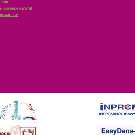
апоїв
чимося перемагати!
еремагати!