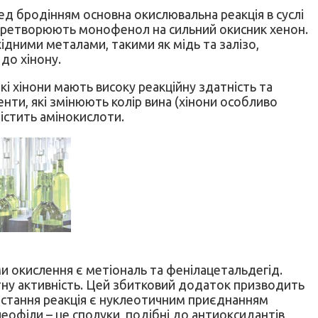
д бродінням основна окислювальна реакція в суслі
перетворюють монофенол на сильний окисник хенон.
ідними металами, такими як мідь та залізо,
до хінону.
кі хінони мають високу реакційну здатність та
нти, які змінюють колір вина (хінони особливо
істить амінокислоти.
ми окислення є метіональ та фенілацетальдегід.
тну активність. Цей збитковий додаток призводить
я остання реакція є нуклеотичним приєднанням
еофіли – це сполуки, подібні до антиоксидантів