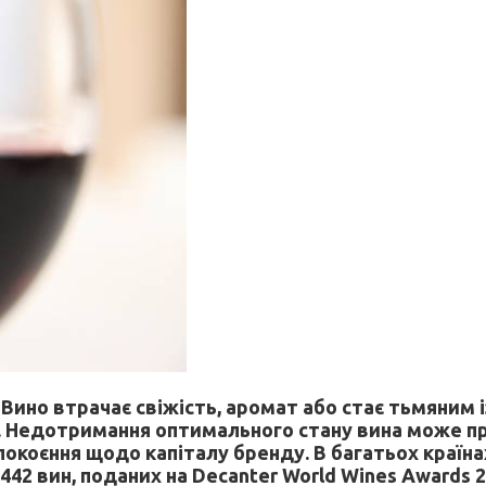
но втрачає свіжість, аромат або стає тьмяним із 
м. Недотримання оптимального стану вина може пр
покоєння щодо капіталу бренду. В багатьох країн
 442 вин, поданих на Decanter World Wines Awards 2