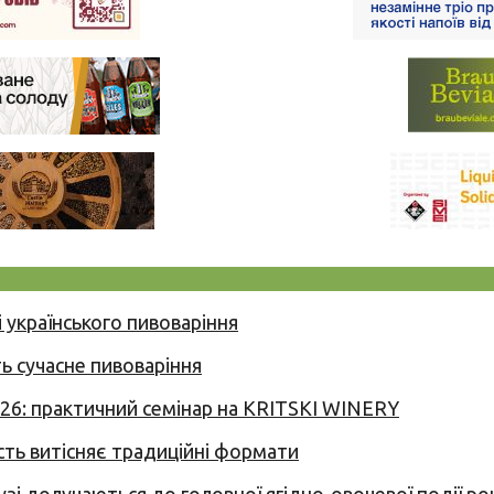
 українського пивоваріння
ь сучасне пивоваріння
026: практичний семінар на KRITSKI WINERY
сть витісняє традиційні формати