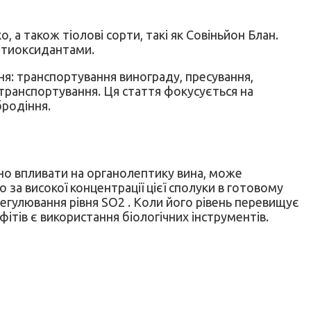
о, а також тіолові сорти, такі як Совіньйон Блан.
антиоксидантами.
ня: транспортування винограду, пресування,
і транспортування. Ця стаття фокусується на
родіння.
мно впливати на органолептику вина, може
а високої концентрації цієї сполуки в готовому
регулювання рівня SO2 . Коли його рівень перевищує
ітів є використання біологічних інструментів.