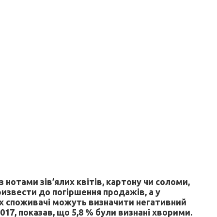
нотами зів’ялих квітів, картону чи соломи,
извести до погіршення продажів, а у
ах споживачі можуть визначити негативний
017, показав, що 5,8 % були визнані хворими.