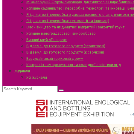
Міжнародний Форум пивоварів, дистиляторів і виробників н
Успішне садівництво і переробка: технології та інновації. В
Ягідництво і переробка в умовах воєнного стану: вчимося п
Ягідництво і переробка: технології та інновації
Овочівництво та ягідництво: відкритий і закритий ґрунт
Успішне виноградарство і виноробство
Винний клуб «Галерея»
Від землі до готового продукту (зерняткові)
Від землі до готового продукту (кісточкові)
Всеукраїнський горіховий форум
Конгрес із заморожування та холодної логістики ягід
Журнали
Усі журнали