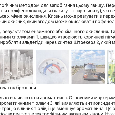
логічним методом для запобігання цьому явищу. Пере
ти поліфенолоксидази (лаказу та тирозиназу), які 
ься хімічне окислення. Кисень може реагувати з перех
ний окисник, який згодом може окислювати пофенол 
, результатом ензимного або хімічного окислення. Та
ними сполуками 1, швидко утворюють коричневі пігме
виробляти альдегіди через синтез Штрекера 2, який м
 Початок бродіння
гативно впливають на аромат вина. Основними маркера
 ароматичними тіолами 3, які виявляють антиоксидан
ентрацію вільних тіолів, і це зменшує аромат вина. Ц
іолах реагує з електрофільним вуглецем хінону. Нукл