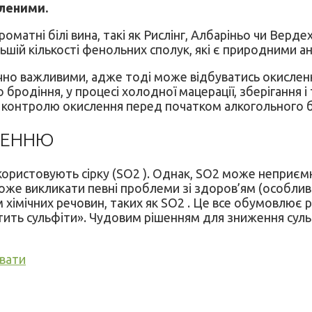
сленими.
оматні білі вина, такі як Рислінг, Албаріньо чи Вердех
льшій кількості фенольних сполук, які є природними 
егічно важливими, адже тоді може відбуватись окислен
 бродіння, у процесі холодної мацерації, зберігання 
 контролю окислення перед початком алкогольного б
ЛЕННЮ
використовують сірку (SO2 ). Однак, SO2 може неприє
е викликати певні проблеми зі здоров’ям (особливо з
хімічних речовин, таких як SO2 . Це все обумовлює 
стить сульфіти». Чудовим рішенням для зниження сульф
увати