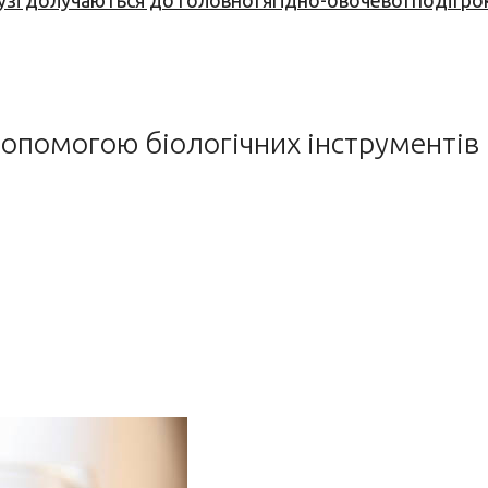
узі долучаються до головної ягідно-овочевої події ро
опомогою біологічних інструментів