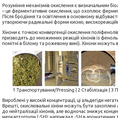
Розуміння механізмів окислення є визначальним біо
– це ферментативне окислення, що охоплює фермен
Після бродіння та освітлення в основному відбуваєт
утворюючи радикальні форми кисню, високореакцій
Хінони є точкою конвергенції окислення поліфенолів
призводять до множинних реакцій хінонів із феноль
помітні в білому та рожевому вині). Хінони можуть 
1 Транспортування/Pressing | 2 Стабілізація | 3
Вироблені у високій концентрації, ці альдегіди не
Врешті, окислювальні хініни можуть бути захоплені
до нейтралізації хінонів, але водночас знижує конц
меркаптогрупи (-SH); наприклад -SH в ароматичних т