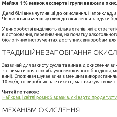
Майже 1 % заявок експертні групи вважали оки
Деякі білі вина чутливіші до окислення. Наприклад, ар
Червоні вина менш чутливі до окислення завдяки бі
У виноробстві виділяють кілька етапів, які є страт
відстоювання, переливання, на початку алкогольного
біологічних інструментах доступних виноробам для
ТРАДИЦІЙНЕ ЗАПОБІГАННЯ ОКИС
Зазвичай для захисту сусла та вина від окислення 
затримати початок яблучно-молочного бродіння, мож
вині). Споживач шукає вина з меншим використанням 
10 мг/л, то виробник на етикетці має вказувати «мі
Читайте також:
Найкращі світлі роми: 5 зразків, які варто продегуст
МЕХАНІЗМ ОКИСЛЕННЯ