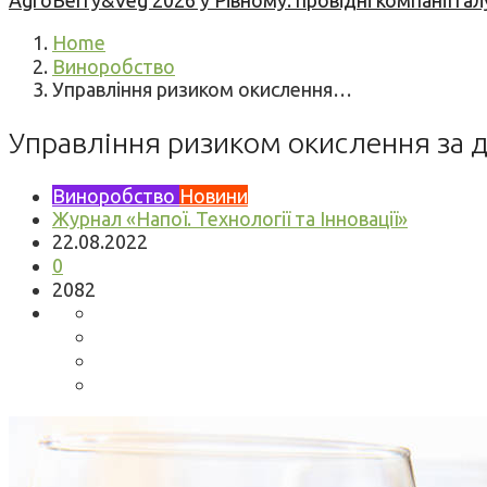
AgroBerry&Veg 2026 у Рівному: провідні компанії гал
Home
Виноробство
Управління ризиком окислення…
Управління ризиком окислення за д
Виноробство
Новини
Журнал «Напої. Технології та Інновації»
22.08.2022
0
2082