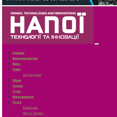
Новини
Виноградарство
Вино
Пиво
Що на крані
Міцні
Сидри
Соки
Медоваріння
Події
Календар
Фото / Відео