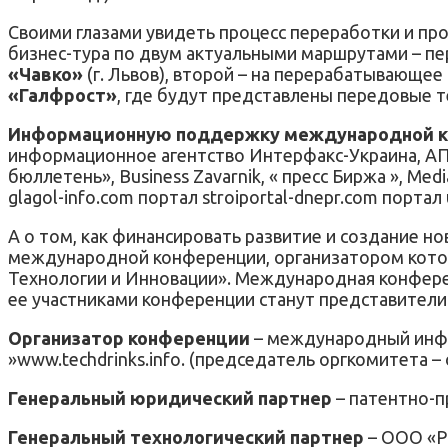
Своими глазами увидеть процесс переработки и пр
бизнес-тура по двум актуальными маршрутами – пе
«Чавко»
(г. Львов), второй – на перерабатывающее
«Галфрост»
, где будут представлены передовые 
Информационную поддержку международной к
информационное агентство Интерфакс-Украина, АП
бюллетень», Business Zavarnik, « пресс Биржа », Me
glagol-info.com портал stroiportal-dnepr.com порта
А о том, как финансировать развитие и создание н
международной конференции, организатором кото
Технологии и Инновации». Международная конференц
ее участниками конференции станут представители
Организатор конференции
– международный инфо
»www.techdrinks.info. (председатель оргкомитета –
Генеральный юридический партнер
– патентно-п
Генеральный технологический партнер
– ООО «Р