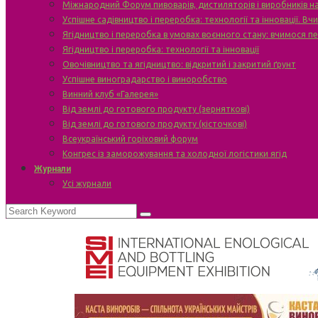
Міжнародний Форум пивоварів, дистиляторів і виробників н
Успішне садівництво і переробка: технології та інновації. В
Ягідництво і переробка в умовах воєнного стану: вчимося п
Ягідництво і переробка: технології та інновації
Овочівництво та ягідництво: відкритий і закритий ґрунт
Успішне виноградарство і виноробство
Винний клуб «Галерея»
Від землі до готового продукту (зерняткові)
Від землі до готового продукту (кісточкові)
Всеукраїнський горіховий форум
Конгрес із заморожування та холодної логістики ягід
Журнали
Усі журнали