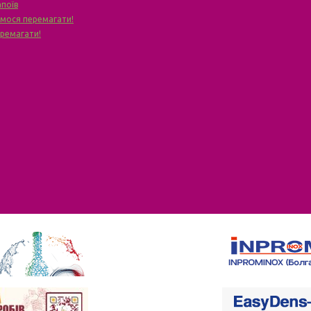
апоїв
чимося перемагати!
еремагати!