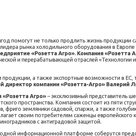
од помогут не только продлить жизнь продукции са
я лидера рынка холодильного оборудования в Европе 
редприятие «Розетта Агро»
.
Компания «Розетта А
кой и перерабатывающей отраслей «Технологии и и
 продукции, а также экспортные возможности в ЕС, 
й директор компании «Розетта-Агро» Валерий Л
я «Розетта Агро»
– эксклюзивный представитель ше
ветского пространства. Компания состоит из пяти с
в, фриго земляники садовой, спаржи, а также голуб
агает своим потребителям саженцы европейского к
виноградников с антиградовой защитой.
 одной информационной платформе соберутся предс