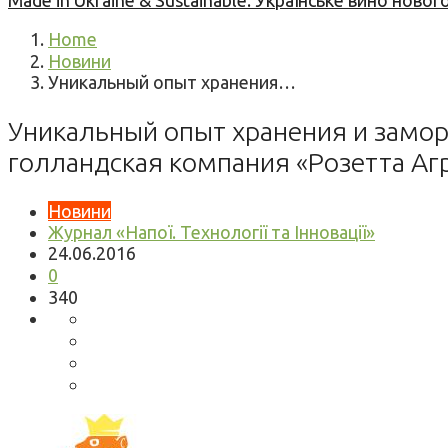
Made in Ukraine & Sustainable: Українське вино но
Home
Новини
Уникальный опыт хранения…
Уникальный опыт хранения и замор
голландская компания «Розетта Аг
Новини
Журнал «Напої. Технології та Інновації»
24.06.2016
0
340