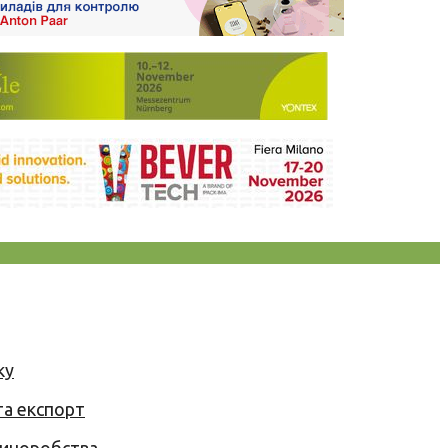
ку
та експорт