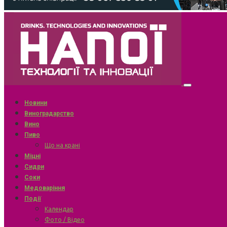
Новини
Виноградарство
Вино
Пиво
Що на крані
Міцні
Сидри
Соки
Медоваріння
Події
Календар
Фото / Відео