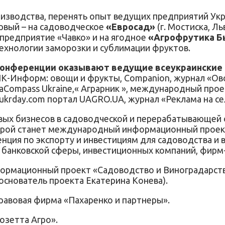
оизводства, перенять опыт ведущих предприятий Укр
рвый – на садоводческое
«Евросад»
(г. Мостиска, Л
 предприятие «Чавко» и на ягодное
«Агрофрутика 
технологии заморозки и сублимации фруктов.
онференции оказывают ведущие всеукраинские
К-Информ: овощи и фрукты, Companion, журнал «Ово
diaCompass Ukraine,« Аграрник », международный прое
л ukrday.com портал UAGRO.UA, журнал «Реклама на се
овых бизнесов в садоводческой и перерабатывающей
рой станет международный информационный проект
ия по экспорту и инвестициям для садоводства и ви
 банковской сферы, инвестиционных компаний, фирм-
рмационный проект «Садоводство и Виноградарство
 основатель проекта Екатерина Конева).
равовая фирма «Пахаренко и партнеры».
озетта Агро».