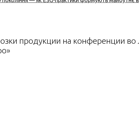
вого покоління — як ESG-практики формують майбутнє
озки продукции на конференции во 
ро»