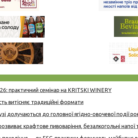
026: практичний семінар на KRITSKI WINERY
сть витісняє традиційні формати
узі долучаються до головної ягідно-овочевої події ро
 розвиває крафтове пивоваріння, безалкогольні напої 