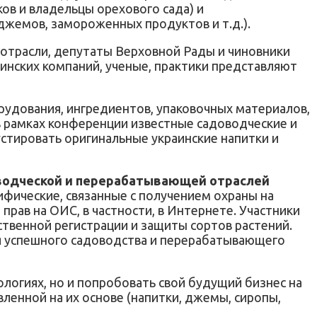
ов и владельцы орехового сада) и
жемов, замороженных продуктов и т.д.).
й отрасли, депутаты Верховной Рады и чиновники
аинских компаний, ученые, практики представляют
удования, ингредиентов, упаковочных материалов,
в рамках конференции известные садоводческие и
тировать оригинальные украинские напитки и
оводческой и перерабатывающей отраслей
ифические, связанные с получением охраны на
рав на ОИС, в частности, в Интернете. Участники
ственной регистрации и защиты сортов растений.
ия успешного садоводства и перерабатывающего
логиях, но и попробовать свой будущий бизнес на
вленной на их основе (напитки, джемы, сиропы,