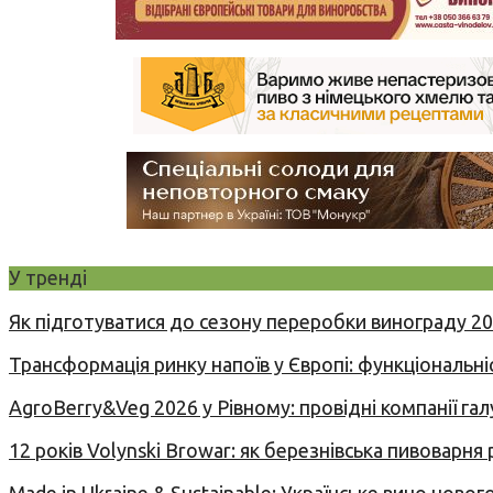
У тренді
Як підготуватися до сезону переробки винограду 2
Трансформація ринку напоїв у Європі: функціональні
AgroBerry&Veg 2026 у Рівному: провідні компанії гал
12 років Volynski Browar: як березнівська пивоварня