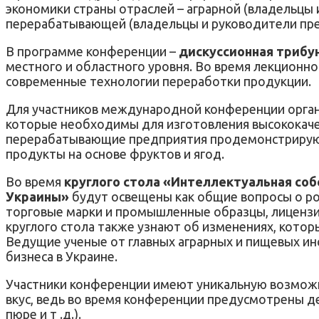
экономики страны отраслей – аграрной (владельцы 
перерабатывающей (владельцы и руководители пре
В программе конференции –
дискуссионная трибу
местного и областного уровня. Во время лекционно
современные технологии переработки продукции.
Для участников международной конференции органи
которые необходимы для изготовления высококачес
перерабатывающие предприятия продемонстрируют 
продукты на основе фруктов и ягод.
Во время
круглого стола «Интеллектуальная со
Украины»
будут освещены как общие вопросы о рол
торговые марки и промышленные образцы, лицензир
круглого стола также узнают об изменениях, котор
Ведущие ученые от главных аграрных и пищевых ин
бизнеса в Украине.
Участники конференции имеют уникальную возможно
вкус, ведь во время конференции предусмотрены де
пюре и т .д.).