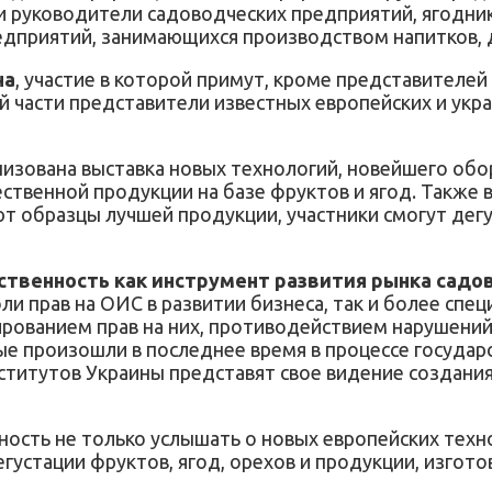
и руководители садоводческих предприятий, ягодник
дприятий, занимающихся производством напитков, д
на
, участие в которой примут, кроме представителе
й части представители известных европейских и укр
зована выставка новых технологий, новейшего обор
твенной продукции на базе фруктов и ягод. Также 
образцы лучшей продукции, участники смогут дегус
бственность как инструмент развития рынка сад
и прав на ОИС в развитии бизнеса, так и более спец
ованием прав на них, противодействием нарушений п
ые произошли в последнее время в процессе государ
ститутов Украины представят свое видение создан
сть не только услышать о новых европейских техно
густации фруктов, ягод, орехов и продукции, изгото