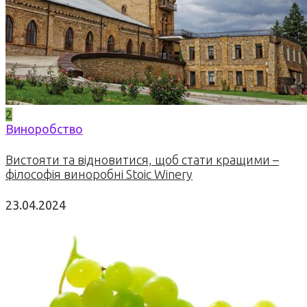
2
Виноробство
Вистояти та відновитися, щоб стати кращими –
філософія виноробні Stoic Winery
23.04.2024