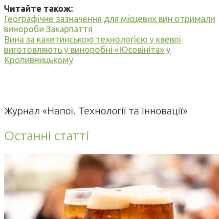
Читайте також:
Географічне зазначення для місцевих вин отримали
винороби Закарпаття
Вина за кахетинською технологією у квеврі
виготовляють у виноробні «Юсовініта» у
Кропивницькому
Журнал «Напої. Технології та Інновації»
Останні статті