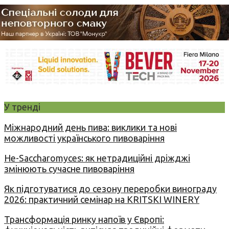
У тренді
Міжнародний день пива: виклики та нові
можливості українського пивоваріння
Не-Saccharomyces: як нетрадиційні дріжджі
змінюють сучасне пивоваріння
Як підготуватися до сезону переробки винограду
2026: практичний семінар на KRITSKI WINERY
Трансформація ринку напоїв у Європі: