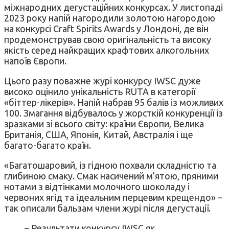
міжнародних дегустаційних конкурсах. У листопаді
2023 року напій нагородили золотою нагородою
на конкурсі Craft Spirits Awards у Лондоні, де він
продемонстрував свою оригінальність та високу
якість серед найкращих крафтових алкогольних
напоїв Європи.
Цього разу поважне журі конкурсу IWSC дуже
високо оцінило унікальність RUTA в категорії
«біттер-лікерів». Напій набрав 95 балів із можливих
100. Змагання відбувалось у жорсткій конкуренції із
зразками зі всього світу: країни Європи, Велика
Британія, США, Японія, Китай, Австралія і ще
багато-багато країн.
«Багатошаровий, із гідною похвали складністю та
глибиною смаку. Смак насичений м’ятою, пряними
нотами з відтінками молочного шоколаду і
червоних ягід та ідеальним перцевим крещендо» –
так описали бальзам члени журі після дегустації.
– Результати конкурсу IWSC як