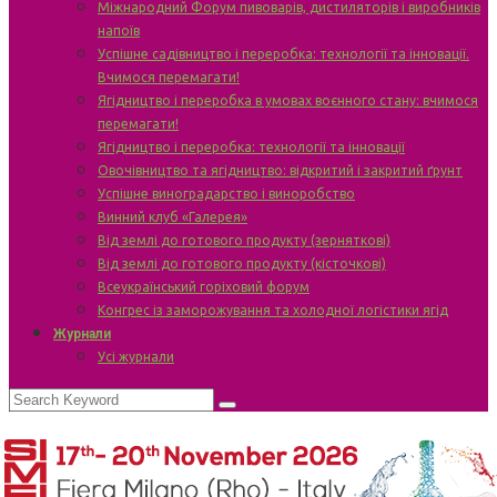
Міжнародний Форум пивоварів, дистиляторів і виробників
напоїв
Успішне садівництво і переробка: технології та інновації.
Вчимося перемагати!
Ягідництво і переробка в умовах воєнного стану: вчимося
перемагати!
Ягідництво і переробка: технології та інновації
Овочівництво та ягідництво: відкритий і закритий ґрунт
Успішне виноградарство і виноробство
Винний клуб «Галерея»
Від землі до готового продукту (зерняткові)
Від землі до готового продукту (кісточкові)
Всеукраїнський горіховий форум
Конгрес із заморожування та холодної логістики ягід
Журнали
Усі журнали