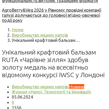
функціональність витісняє традиційні формати
AgroBerry&Veg 2026 у Рівному: провідні компанії
галузі долучаються до головної ягідно-овочевої
події року
Home
Виробництво міцних напоїв
Унікальний крафтовий бальзам…
Унікальний крафтовий бальзам
RUTA «Чарівне зілля» здобув
золоту медаль на всесвітньо
відомому конкурсі IWSC у Лондоні
Виробництво міцних напоїв
Новини
Журнал «Напої. Технології та Інновації»
05.06.2024
0
1556