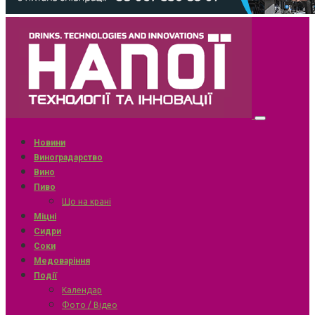
Новини
Виноградарство
Вино
Пиво
Що на крані
Міцні
Сидри
Соки
Медоваріння
Події
Календар
Фото / Відео