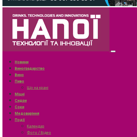
Новини
Виноградарство
Вино
Пиво
Що на крані
Міцні
Сидри
Соки
Медоваріння
Події
Календар
Фото / Відео