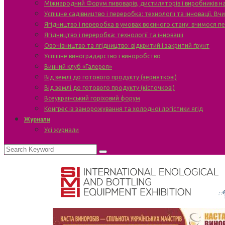
Міжнародний Форум пивоварів, дистиляторів і виробників н
Успішне садівництво і переробка: технології та інновації. В
Ягідництво і переробка в умовах воєнного стану: вчимося п
Ягідництво і переробка: технології та інновації
Овочівництво та ягідництво: відкритий і закритий ґрунт
Успішне виноградарство і виноробство
Винний клуб «Галерея»
Від землі до готового продукту (зерняткові)
Від землі до готового продукту (кісточкові)
Всеукраїнський горіховий форум
Конгрес із заморожування та холодної логістики ягід
Журнали
Усі журнали