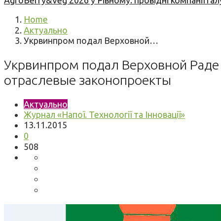
AgroBerry&Veg 2026 у Рівному: провідні компанії гал
Home
Актуально
Укрвинпром подал Верховной…
Укрвинпром подал Верховной Раде
отраслевые законопроекты
Актуально
Журнал «Напої. Технології та Інновації»
13.11.2015
0
508