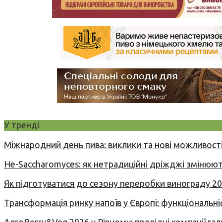
У тренді
Міжнародний день пива: виклики та нові можливості
Не-Saccharomyces: як нетрадиційні дріжджі змінюют
Як підготуватися до сезону переробки винограду 2
Трансформація ринку напоїв у Європі: функціональні