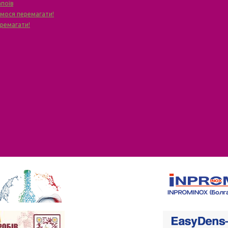
апоїв
чимося перемагати!
еремагати!