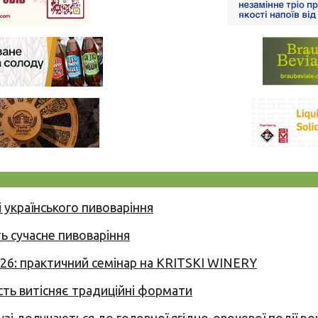
 українського пивоваріння
ь сучасне пивоваріння
026: практичний семінар на KRITSKI WINERY
сть витісняє традиційні формати