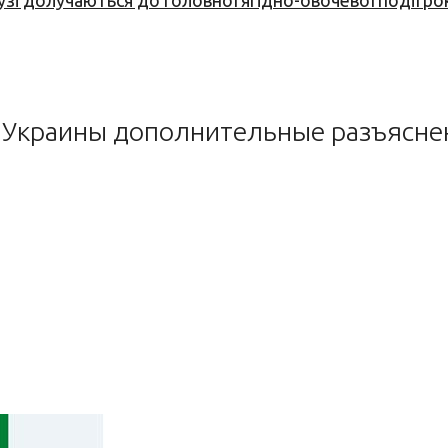
узі долучаються до головної ягідно-овочевої події ро
 Украины дополнительные разъяснен