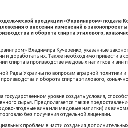
инодельческой продукции «Укрвинпром» подала 
ложения о внесении изменений в законопроекты 
зводства и оборота спирта этилового, коньячно
крвинпром» Владимира Кучеренко, указанные законо
н и доработать их. Также необходимо привести в со
нии спирта в производстве медовых напитков и вин 
ной Рады Украины по вопросам аграрной политики и
производства и оборота спирта этилового, коньячно
а государственном уровне создать условия, способ
нного сырья. Предполагается также предоставление
одово-ягодные вина или медовые напитки) из вином
торговлю без получения отдельной лицензии.
циальных проблем в части создания дополнительных 