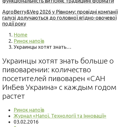
функціональність витісняє традиційні формати
AgroBerry&Veg 2026 у Рівному: провідні компанії
галузі долучаються до головної ягідно-овочевої
події року
Home
Ринок напоїв
Украинцы хотят знать…
Украинцы хотят знать больше о
пивоварении: количество
посетителей пивоварен «САН
ИнБев Украина» с каждым годом
растет
Ринок напоїв
Журнал «Напої. Технології та Інновації»
03.02.2016