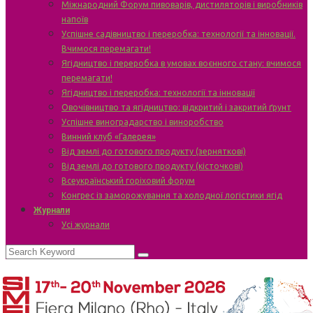
Міжнародний Форум пивоварів, дистиляторів і виробників
напоїв
Успішне садівництво і переробка: технології та інновації.
Вчимося перемагати!
Ягідництво і переробка в умовах воєнного стану: вчимося
перемагати!
Ягідництво і переробка: технології та інновації
Овочівництво та ягідництво: відкритий і закритий ґрунт
Успішне виноградарство і виноробство
Винний клуб «Галерея»
Від землі до готового продукту (зерняткові)
Від землі до готового продукту (кісточкові)
Всеукраїнський горіховий форум
Конгрес із заморожування та холодної логістики ягід
Журнали
Усі журнали