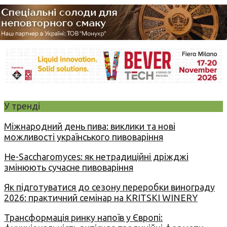
У тренді
Міжнародний день пива: виклики та нові
можливості українського пивоваріння
Не-Saccharomyces: як нетрадиційні дріжджі
змінюють сучасне пивоваріння
Як підготуватися до сезону переробки винограду
2026: практичний семінар на KRITSKI WINERY
Трансформація ринку напоїв у Європі: