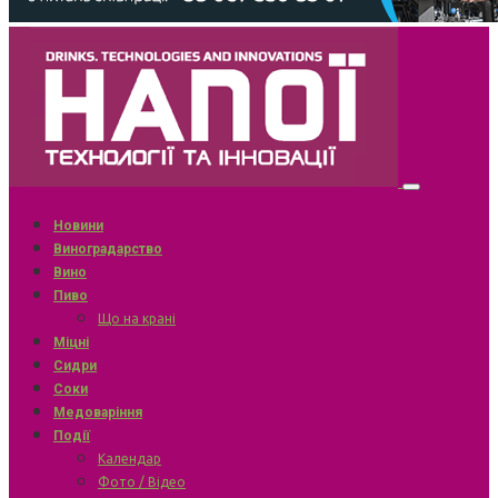
Новини
Виноградарство
Вино
Пиво
Що на крані
Міцні
Сидри
Соки
Медоваріння
Події
Календар
Фото / Відео