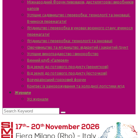
Міжнародний Форум пивоварів, дистиляторів і виробників
напоїв
Успішне садівництво і переробка: технології та інновації.
Вчимося перемагати!
Ягідництво і переробка в умовах воєнного стану: вчимося
перемагати!
Ягідництво і переробка: технології та інновації
Овочівництво та ягідництво: відкритий і закритий ґрунт
Успішне виноградарство і виноробство
Винний клуб «Галерея»
Від землі до готового продукту (зерняткові)
Від землі до готового продукту (кісточкові)
Всеукраїнський горіховий форум
Конгрес із заморожування та холодної логістики ягід
Журнали
Усі журнали