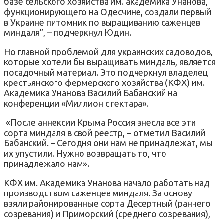
базе сельского хозяйства им. академика Унанова,
функционирующего на Одесчине, создали первый
в Украине питомник по выращиванию саженцев
миндаля”, – подчеркнул Юдин.
Но главной проблемой для украинских садоводов,
которые хотели бы выращивать миндаль, является
посадочный материал. Это подчеркнул владелец
крестьянского фермерского хозяйства (КФХ) им.
Академика Унанова Василий Бабанский на
конференции «Миллион с гектара».
«После аннексии Крыма Россия внесла все эти
сорта миндаля в свой реестр, – отметил Василий
Бабанский. – Сегодня они нам не принадлежат, мы
их упустили. Нужно возвращать то, что
принадлежало нам».
КФХ им. Академика Унанова начало работать над
производством саженцев миндаля. За основу
взяли районированные сорта Десертный (раннего
созревания) и Приморский (среднего созревания),