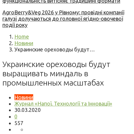
функціональність витісняє традиційні формати
AgroBerry&Veg 2026 у Рівному: провідні компанії
галузі долучаються до головної ягідно-овочевої
події року
Home
Новини
Украинские ореховоды будут…
Украинские ореховоды будут
выращивать миндаль в
промышленных масштабах
Новини
Журнал «Напої. Технології та Інновації»
30.03.2020
0
557