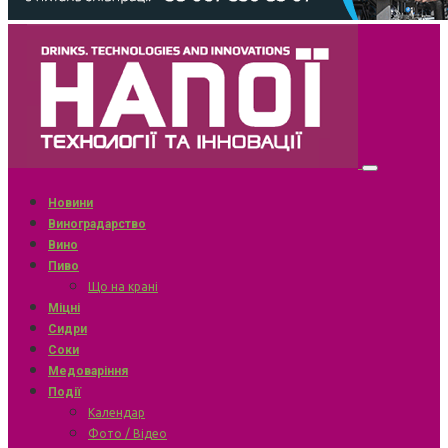
Новини
Виноградарство
Вино
Пиво
Що на крані
Міцні
Сидри
Соки
Медоваріння
Події
Календар
Фото / Відео