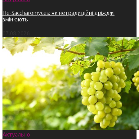
Не-Saccharomyces: як нетрадиційні дріжджі
змінюють
07.08.2026
Актуально