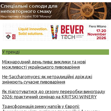
У тренді
Міжнародний день пива: виклики та нові
можливості українського пивоваріння
Не-Saccharomyces: як нетрадиційні дріжджі
змінюють сучасне пивоваріння
Як підготуватися до сезону переробки винограду
2026: практичний семінар на KRITSKI WINERY
Трансформація ринку напоїв у Європі: