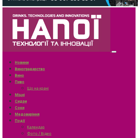
Новини
Виноградарство
Вино
Пиво
Що на крані
Міцні
Сидри
Соки
Медоваріння
Події
Календар
Фото / Відео