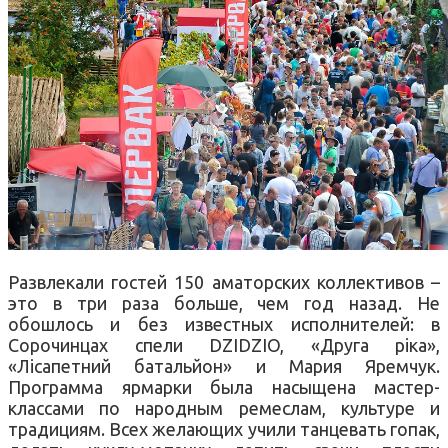
Развлекали гостей 150 аматорских коллективов –
это в три раза больше, чем год назад. Не
обошлось и без известных исполнителей: в
Сорочинцах спели DZIDZIO, «Друга ріка»,
«Лісапетний батальйон» и Мария Яремчук.
Программа ярмарки была насыщена мастер-
классами по народным ремеслам, культуре и
традициям. Всех желающих учили танцевать гопак,