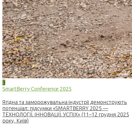
3
SmartBerry Conference 2025
Ягідна та заморожувальна індустрії демонструють
потенціал: підсумки «SMARTBERRY 2025 —
ТЕХНОЛОГІЇ. ІННОВАЦІЇ. УСПІХ» (11–12 грудня 2025
року, Київ)