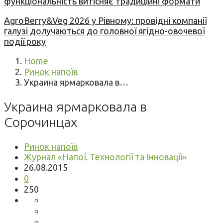
функціональність витісняє традиційні формати
AgroBerry&Veg 2026 у Рівному: провідні компанії
галузі долучаються до головної ягідно-овочевої
події року
Home
Ринок напоїв
Украина ярмарковала в…
Украина ярмарковала в
Сорочинцах
Ринок напоїв
Журнал «Напої. Технології та Інновації»
26.08.2015
0
250