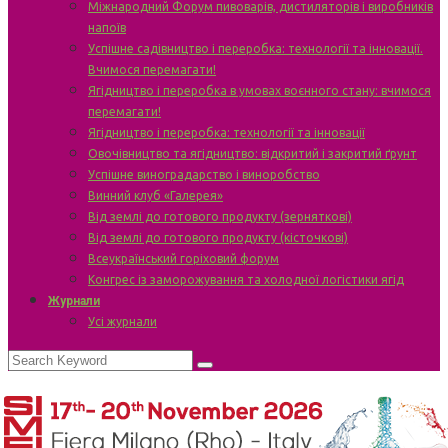
Міжнародний Форум пивоварів, дистиляторів і виробників
напоїв
Успішне садівництво і переробка: технології та інновації.
Вчимося перемагати!
Ягідництво і переробка в умовах воєнного стану: вчимося
перемагати!
Ягідництво і переробка: технології та інновації
Овочівництво та ягідництво: відкритий і закритий ґрунт
Успішне виноградарство і виноробство
Винний клуб «Галерея»
Від землі до готового продукту (зерняткові)
Від землі до готового продукту (кісточкові)
Всеукраїнський горіховий форум
Конгрес із заморожування та холодної логістики ягід
Журнали
Усі журнали