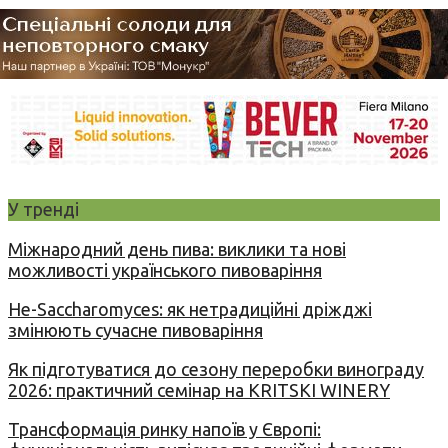
У тренді
Міжнародний день пива: виклики та нові
можливості українського пивоваріння
Не-Saccharomyces: як нетрадиційні дріжджі
змінюють сучасне пивоваріння
Як підготуватися до сезону переробки винограду
2026: практичний семінар на KRITSKI WINERY
Трансформація ринку напоїв у Європі: