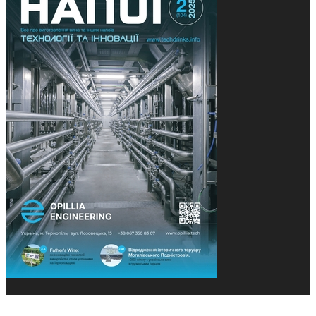
© 2013-2026 Засновники: Конєва К.В., Ящук Н.І.