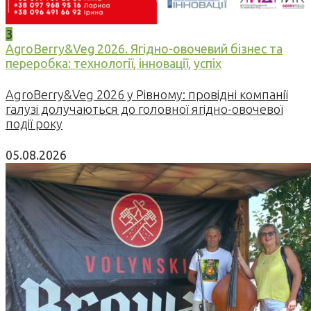
3
AgroBerry&Veg 2026. Ягідно-овочевий бізнес та
переробка: технології, інновації, успіх
AgroBerry&Veg 2026 у Рівному: провідні компанії
галузі долучаються до головної ягідно-овочевої
події року
05.08.2026