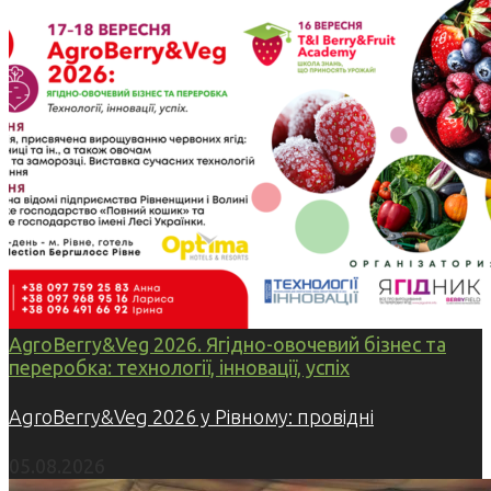
AgroBerry&Veg 2026. Ягідно-овочевий бізнес та
переробка: технології, інновації, успіх
AgroBerry&Veg 2026 у Рівному: провідні
05.08.2026