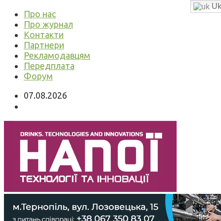
Uk
Про нас
Про журнал
Контакти
Партнери
Рекламодавцям
Передплата
Форум
07.08.2026