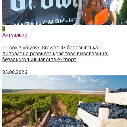
4
Актуально
12 років Volynski Browar: як березнівська
пивоварня розвиває крафтове пивоваріння,
безалкогольні напої та експорт
05.08.2026