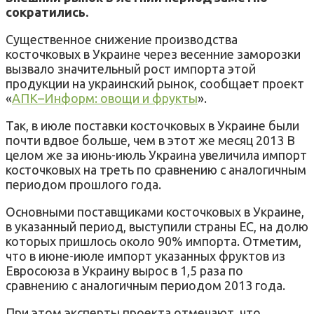
сократились.
Существенное
снижение производства
косточковых
в
Украине
через
весенние
заморозки
вызвало значительный рост
импорта этой
продукции на украинский рынок
,
сообщает
проект
«
АПК
–
Информ
:
овощи
и
фрукты
»
.
Так
,
в июле
поставки
косточковых
в
Украине
были
почти вдвое больше
,
чем
в этот
же месяц
2013
В
целом же за
июнь-июль
Украина
увеличила
импорт
косточковых
на треть по сравнению
с аналогичным
периодом
прошлого года.
Основными
поставщиками
косточковых
в
Украине
,
в указанный период
,
выступили
страны
ЕС
,
на долю
которых пришлось
около 90
% импорта.
Отметим
,
что в
июне-июле
импорт
указанных
фруктов
из
Евросоюза
в
Украину
вырос
в 1,5
раза по
сравнению
с аналогичным
периодом
2013 года.
При
этом эксперты
проекта отмечают
,
что
,