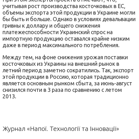
учитывая рост
производства
косточковых
в ЕС
,
объемы экспорта
этой продукции в
Украине
могли
бы быть и
больше.
Однако в условиях
девальвации
гривны
к доллару
и
общего снижения
платежеспособности
Украинский
спрос на
импортную
продукцию
оставался
крайне
низким
даже
в
период
максимального потребления
.
Между тем
,
на фоне снижения
урожая
поставки
косточковых
из Украины на
внешний рынок в
летний период
заметно
сократились
.
Так
,
экспорт
этой
продукции в Россию
,
которая традиционно
является основным
рынком
сбыта
,
за июнь
-август
снизился
почти в 3
раза по сравнению
с
летом
2013
.
Журнал «Напої. Технології та Інновації»