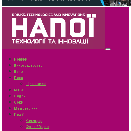
Новини
Виноградарство
Вино
Пиво
Що на крані
Міцні
Сидри
Соки
Медоваріння
Події
Календар
Фото / Відео