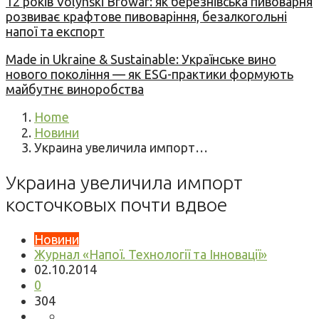
12 років Volynski Browar: як березнівська пивоварня
розвиває крафтове пивоваріння, безалкогольні
напої та експорт
Made in Ukraine & Sustainable: Українське вино
нового покоління — як ESG-практики формують
майбутнє виноробства
Home
Новини
Украина увеличила импорт…
Украина увеличила импорт
косточковых почти вдвое
Новини
Журнал «Напої. Технології та Інновації»
02.10.2014
0
304