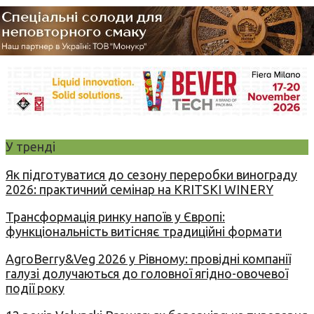
У тренді
Як підготуватися до сезону переробки винограду
2026: практичний семінар на KRITSKI WINERY
Трансформація ринку напоїв у Європі:
функціональність витісняє традиційні формати
AgroBerry&Veg 2026 у Рівному: провідні компанії
галузі долучаються до головної ягідно-овочевої
події року