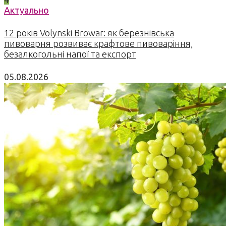
Актуально
12 років Volynski Browar: як березнівська
пивоварня розвиває крафтове пивоваріння,
безалкогольні напої та експорт
05.08.2026