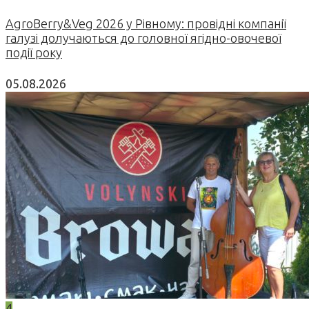
AgroBerry&Veg 2026 у Рівному: провідні компанії
галузі долучаються до головної ягідно-овочевої
події року
05.08.2026
4