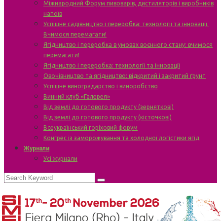
Міжнародний Форум пивоварів, дистиляторів і виробників
напоїв
Успішне садівництво і переробка: технології та інновації.
Вчимося перемагати!
Ягідництво і переробка в умовах воєнного стану: вчимося
перемагати!
Ягідництво і переробка: технології та інновації
Овочівництво та ягідництво: відкритий і закритий ґрунт
Успішне виноградарство і виноробство
Винний клуб «Галерея»
Від землі до готового продукту (зерняткові)
Від землі до готового продукту (кісточкові)
Всеукраїнський горіховий форум
Конгрес із заморожування та холодної логістики ягід
Журнали
Усі журнали