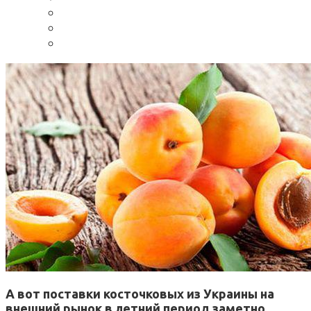
А вот
поставки
косточковых
из Украины на
внешний рынок в
летний период
заметно