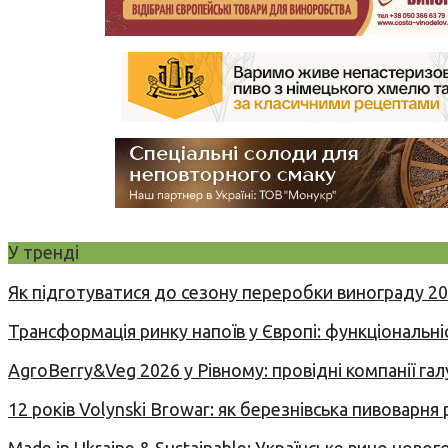
У тренді
Як підготуватися до сезону переробки винограду 2
Трансформація ринку напоїв у Європі: функціональні
AgroBerry&Veg 2026 у Рівному: провідні компанії гал
12 років Volynski Browar: як березнівська пивоварня