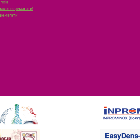
апоїв
чимося перемагати!
еремагати!