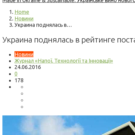
Made in Ukraine & Sustainable: Українське вино но
Home
Новини
Украина поднялась в…
Украина поднялась в рейтинге пос
Новини
Журнал «Напої. Технології та Інновації»
24.06.2016
0
178