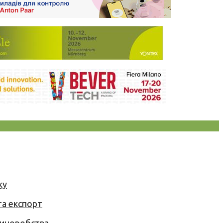
ку
та експорт