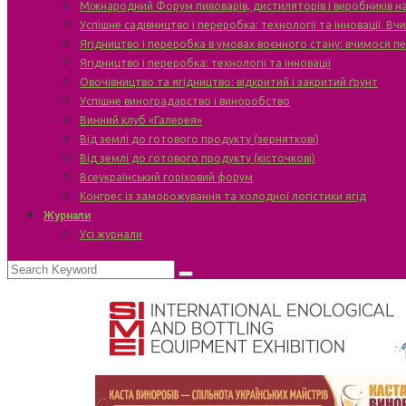
Міжнародний Форум пивоварів, дистиляторів і виробників н
Успішне садівництво і переробка: технології та інновації. В
Ягідництво і переробка в умовах воєнного стану: вчимося п
Ягідництво і переробка: технології та інновації
Овочівництво та ягідництво: відкритий і закритий ґрунт
Успішне виноградарство і виноробство
Винний клуб «Галерея»
Від землі до готового продукту (зерняткові)
Від землі до готового продукту (кісточкові)
Всеукраїнський горіховий форум
Конгрес із заморожування та холодної логістики ягід
Журнали
Усі журнали