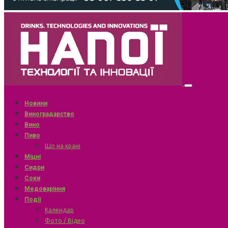
Новини
Виноградарство
Вино
Пиво
Що на крані
Міцні
Сидри
Соки
Медоваріння
Події
Календар
Фото / Відео