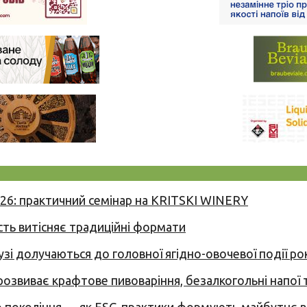
026: практичний семінар на KRITSKI WINERY
сть витісняє традиційні формати
узі долучаються до головної ягідно-овочевої події ро
 розвиває крафтове пивоваріння, безалкогольні напої 