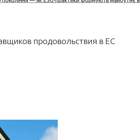
вого покоління — як ESG-практики формують майбутнє
тавщиков продовольствия в ЕС