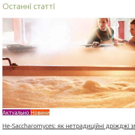
Останні статті
Актуально
Новини
Не-Saccharomyces: як нетрадиційні дріжджі 