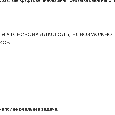
 розвиває крафтове пивоваріння, безалкогольні напої 
ся «теневой» алкоголь, невозможно 
ков
 вполне реальная задача.