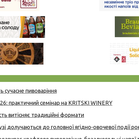
ь сучасне пивоваріння
026: практичний семінар на KRITSKI WINERY
сть витісняє традиційні формати
узі долучаються до головної ягідно-овочевої події ро