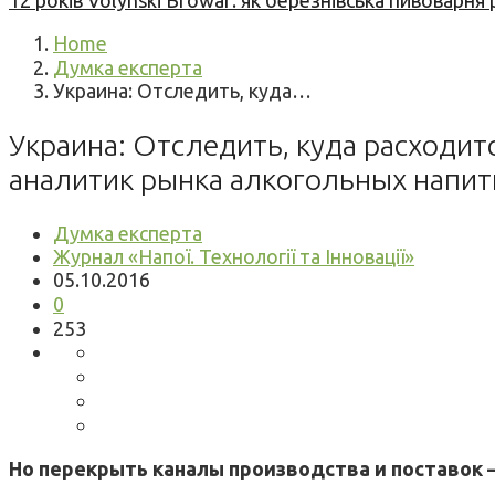
12 років Volynski Browar: як березнівська пивоварня
Home
Думка експерта
Украина: Отследить, куда…
Украина: Отследить, куда расходит
аналитик рынка алкогольных напит
Думка експерта
Журнал «Напої. Технології та Інновації»
05.10.2016
0
253
Но перекрыть каналы производства и поставок –