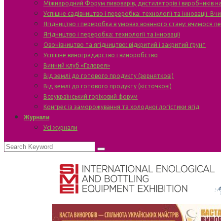
Міжнародний Форум пивоварів, дистиляторів і виробників н
Успішне садівництво і переробка: технології та інновації. В
Ягідництво і переробка в умовах воєнного стану: вчимося п
Ягідництво і переробка: технології та інновації
Овочівництво та ягідництво: відкритий і закритий ґрунт
Успішне виноградарство і виноробство
Винний клуб «Галерея»
Від землі до готового продукту (зерняткові)
Від землі до готового продукту (кісточкові)
Всеукраїнський горіховий форум
Конгрес із заморожування та холодної логістики ягід
Журнали
Усі журнали