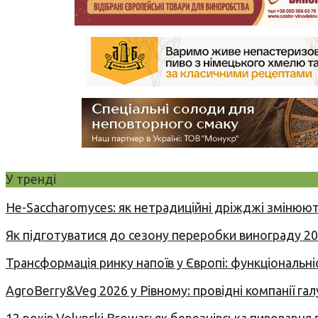
У тренді
Не-Saccharomyces: як нетрадиційні дріжджі змінюют
Як підготуватися до сезону переробки винограду 2
Трансформація ринку напоїв у Європі: функціональні
AgroBerry&Veg 2026 у Рівному: провідні компанії гал