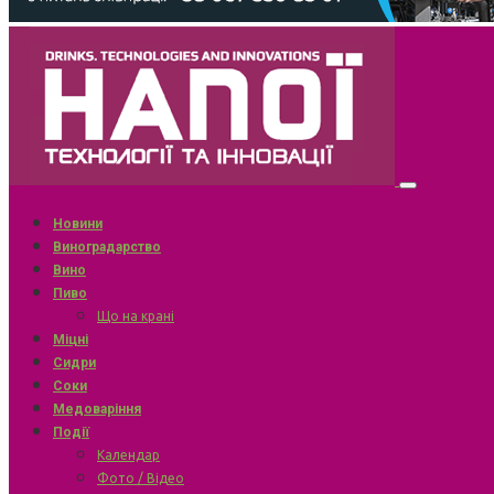
Новини
Виноградарство
Вино
Пиво
Що на крані
Міцні
Сидри
Соки
Медоваріння
Події
Календар
Фото / Відео