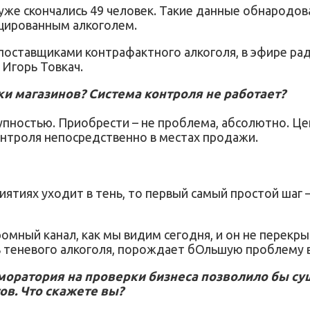
 уже скончались 49 человек. Такие данные обнародо
ицированным алкоголем.
оставщиками контрафактного алкоголя, в эфире ра
 Игорь Товкач.
ки магазинов? Система контроля не работает?
упностью. Приобрести – не проблема, абсолютно. Цен
контроля непосредственно в местах продажи.
иятиях уходит в тень, то первый самый простой шаг 
омный канал, как мы видим сегодня, и он не перекр
ь теневого алкоголя, порождает бОльшую проблему 
 моратория на проверки бизнеса позволило бы су
ов. Что скажете вы?