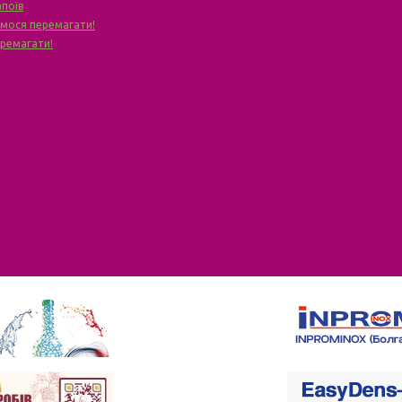
апоїв
чимося перемагати!
еремагати!