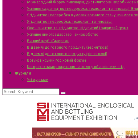
Міжнародний Форум пивоварів, дистиляторів і виробників н
Успішне садівництво і переробка: технології та інновації. В
Ягідництво і переробка в умовах воєнного стану: вчимося п
Ягідництво і переробка: технології та інновації
Овочівництво та ягідництво: відкритий і закритий ґрунт
Успішне виноградарство і виноробство
Винний клуб «Галерея»
Від землі до готового продукту (зерняткові)
Від землі до готового продукту (кісточкові)
Всеукраїнський горіховий форум
Конгрес із заморожування та холодної логістики ягід
Журнали
Усі журнали