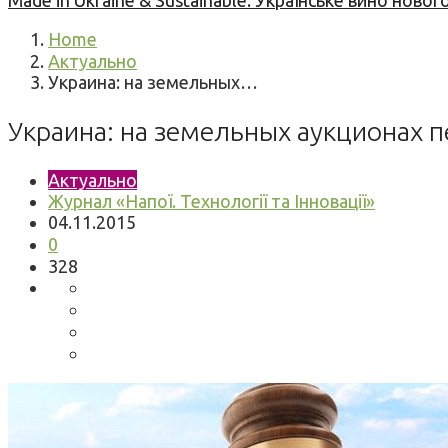
Made in Ukraine & Sustainable: Українське вино но
Home
Актуально
Украина: на земельных…
Украина: на земельных аукционах п
Актуально
Журнал «Напої. Технології та Інновації»
04.11.2015
0
328