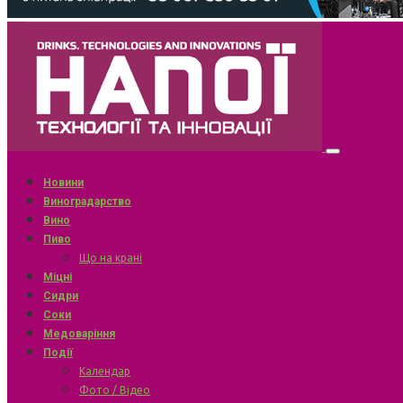
Новини
Виноградарство
Вино
Пиво
Що на крані
Міцні
Сидри
Соки
Медоваріння
Події
Календар
Фото / Відео