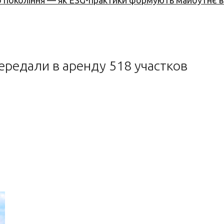
вого покоління — як ESG-практики формують майбутнє
ередали в аренду 518 участков