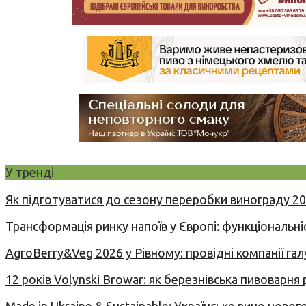
У тренді
Як підготуватися до сезону переробки винограду 2
Трансформація ринку напоїв у Європі: функціональні
AgroBerry&Veg 2026 у Рівному: провідні компанії гал
12 років Volynski Browar: як березнівська пивоварня