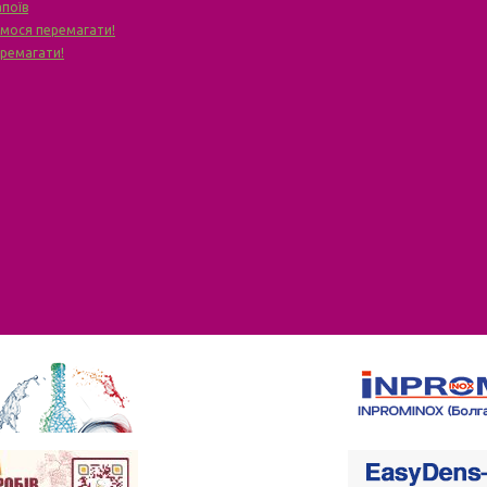
апоїв
чимося перемагати!
еремагати!