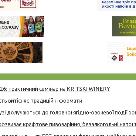
026: практичний семінар на KRITSKI WINERY
сть витісняє традиційні формати
узі долучаються до головної ягідно-овочевої події ро
 розвиває крафтове пивоваріння, безалкогольні напої 