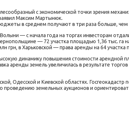
лесообразный с экономической точки зрения механи
 заявил Максим Мартынюк.
джеты в среднем получают в три раза больше, чем 
олыни — с начала года на торгах инвесторам отдали
а Тернопольщине — 72 участка площадью 1,36 тыс. га 
млн грн, в Харьковской — права аренды на 64 участка 
высокую динамику повышения стоимости арендной п
авка аренды земель увеличилась в результате торгов 
ской, Одесской и Киевской областях. Госгеокадастр
по проведению земельных аукционов и ориентироват