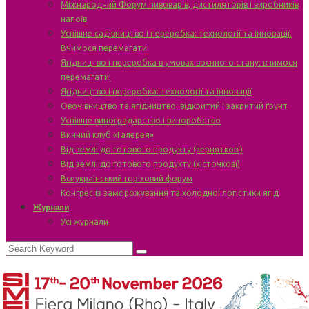
Міжнародний Форум пивоварів, дистиляторів і виробників
напоїв
Успішне садівництво і переробка: технології та інновації.
Вчимося перемагати!
Ягідництво і переробка в умовах воєнного стану: вчимося
перемагати!
Ягідництво і переробка: технології та інновації
Овочівництво та ягідництво: відкритий і закритий ґрунт
Успішне виноградарство і виноробство
Винний клуб «Галерея»
Від землі до готового продукту (зерняткові)
Від землі до готового продукту (кісточкові)
Всеукраїнський горіховий форум
Конгрес із заморожування та холодної логістики ягід
Журнали
Усі журнали