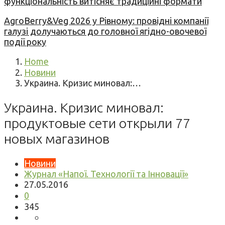
функціональність витісняє традиційні формати
AgroBerry&Veg 2026 у Рівному: провідні компанії
галузі долучаються до головної ягідно-овочевої
події року
Home
Новини
Украина. Кризис миновал:…
Украина. Кризис миновал:
продуктовые сети открыли 77
новых магазинов
Новини
Журнал «Напої. Технології та Інновації»
27.05.2016
0
345