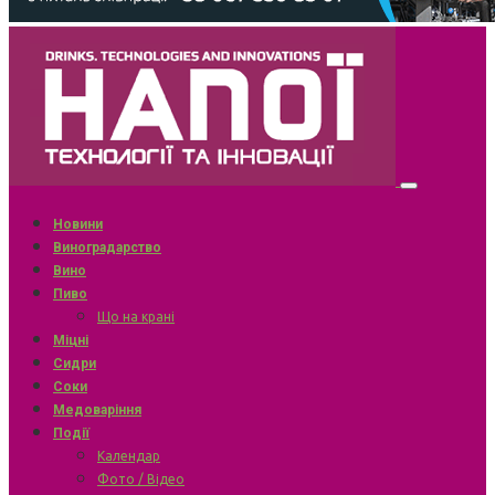
Новини
Виноградарство
Вино
Пиво
Що на крані
Міцні
Сидри
Соки
Медоваріння
Події
Календар
Фото / Відео