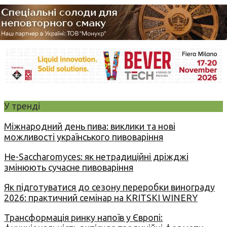
У тренді
Міжнародний день пива: виклики та нові
можливості українського пивоваріння
Не-Saccharomyces: як нетрадиційні дріжджі
змінюють сучасне пивоваріння
Як підготуватися до сезону переробки винограду
2026: практичний семінар на KRITSKI WINERY
Трансформація ринку напоїв у Європі: