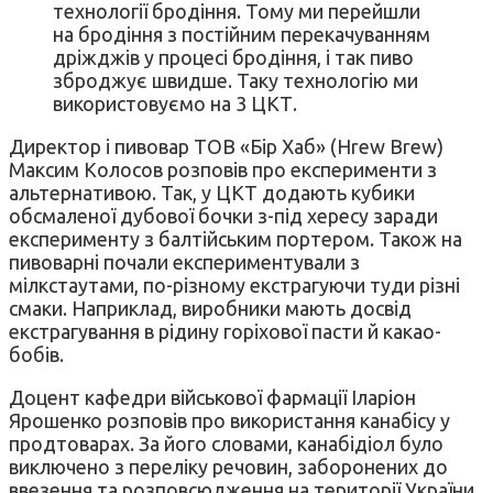
технології бродіння. Тому ми перейшли
на бродіння з постійним перекачуванням
дріжджів у процесі бродіння, і так пиво
зброджує швидше. Таку технологію ми
використовуємо на 3 ЦКТ.
Директор і пивовар ТОВ «Бір Хаб» (Hrew Brew)
Максим Колосов розповів про експерименти з
альтернативою. Так, у ЦКТ додають кубики
обсмаленої дубової бочки з-під хересу заради
експерименту з балтійським портером. Також на
пивоварні почали експериментували з
мілкстаутами, по-різному екстрагуючи туди різні
смаки. Наприклад, виробники мають досвід
екстрагування в рідину горіхової пасти й какао-
бобів.
Доцент кафедри військової фармації Іларіон
Ярошенко розповів про використання канабісу у
продтоварах. За його словами, канабідіол було
виключено з переліку речовин, заборонених до
ввезення та розповсюдження на території України,