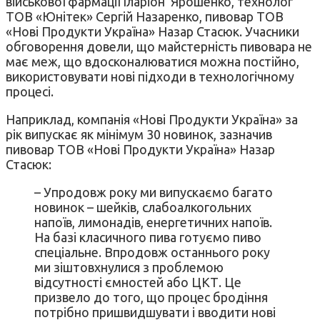
військової фармації Іларіон Ярошенко, технолог
ТОВ «Юнітек» Сергій Назаренко, пивовар ТОВ
«Нові Продукти Україна» Назар Стасюк. Учасники
обговорення довели, що майстерність пивовара не
має меж, що вдосконалюватися можна постійно,
використовувати нові підходи в технологічному
процесі.
Наприклад, компанія «Нові Продукти Україна» за
рік випускає як мінімум 30 новинок, зазначив
пивовар ТОВ «Нові Продукти Україна» Назар
Стасюк:
– Упродовж року ми випускаємо багато
новинок – шейків, слабоалкогольних
напоїв, лимонадів, енергетичних напоїв.
На базі класичного пива готуємо пиво
спеціальне. Впродовж останнього року
ми зіштовхнулися з проблемою
відсутності ємностей або ЦКТ. Це
призвело до того, що процес бродіння
потрібно пришвидшувати і вводити нові