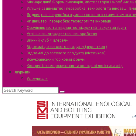
Міжнародний Форум пивоварів, дистиляторів і виробників н
Успішне садівництво і переробка: технології та інновації. В
Ягідництво і переробка в умовах воєнного стану: вчимося п
Ягідництво і переробка: технології та інновації
Овочівництво та ягідництво: відкритий і закритий ґрунт
Успішне виноградарство і виноробство
Винний клуб «Галерея»
Від землі до готового продукту (зерняткові)
Від землі до готового продукту (кісточкові)
Всеукраїнський горіховий форум
Конгрес із заморожування та холодної логістики ягід
Журнали
Усі журнали