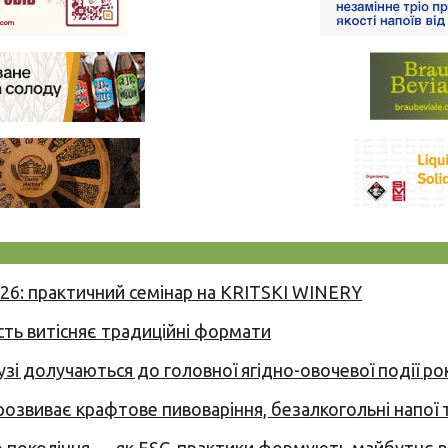
026: практичний семінар на KRITSKI WINERY
сть витісняє традиційні формати
узі долучаються до головної ягідно-овочевої події ро
 розвиває крафтове пивоваріння, безалкогольні напої 