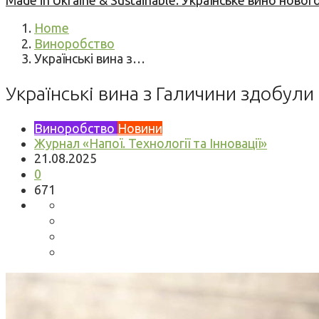
Made in Ukraine & Sustainable: Українське вино но
Home
Виноробство
Українські вина з…
Українські вина з Галичини здобули 
Виноробство
Новини
Журнал «Напої. Технології та Інновації»
21.08.2025
0
671