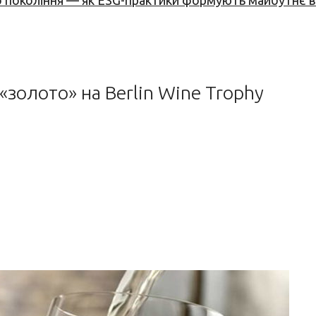
вого покоління — як ESG-практики формують майбутнє
«золото» на Berlin Wine Trophy