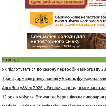
У тренді
Як підготуватися до сезону переробки винограду 2
Трансформація ринку напоїв у Європі: функціональні
AgroBerry&Veg 2026 у Рівному: провідні компанії гал
12 років Volynski Browar: як березнівська пивоварня