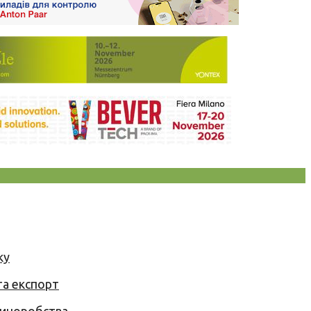
ку
та експорт