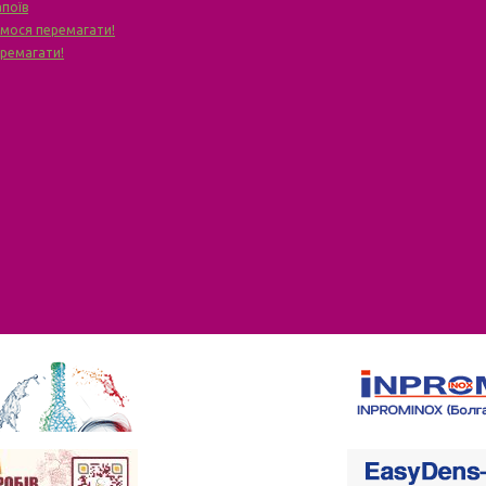
апоїв
чимося перемагати!
еремагати!