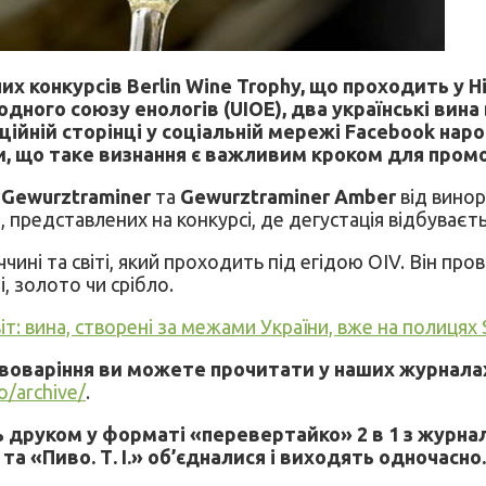
 конкурсів Berlin Wine Trophy, що проходить у Н
дного союзу енологів (UIOE), два українські ви
іційній сторінці у соціальній мережі Facebook на
и, що таке визнання є важливим кроком для промо
ж
Gewurztraminer
та
Gewurztraminer Amber
від вино
їн, представлених на конкурсі, де дегустація відбуває
ині та світі, який проходить під егідою OIV. Він прово
 золото чи срібло.
т: вина, створені за межами України, вже на полицях 
ивоваріння ви можете прочитати у наших журнала
fo/archive/
.
друком у форматі «перевертайко» 2 в 1 з журнало
 та «Пиво. Т. І.» об’єдналися і виходять одночасно