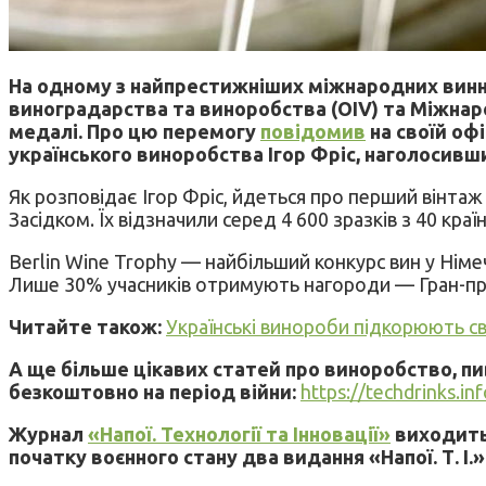
На одному з найпрестижніших міжнародних винних
виноградарства та виноробства (OIV) та Міжнаро
медалі. Про цю перемогу
повідомив
на своїй оф
українського виноробства Ігор Фріс, наголосивш
Як розповідає Ігор Фріс, йдеться про перший вінта
Засідком. Їх відзначили серед 4 600 зразків з 40 кра
Berlin Wine Trophy — найбільший конкурс вин у Німечч
Лише 30% учасників отримують нагороди — Гран-прі,
Читайте також:
Українські винороби підкорюють сві
А ще більше цікавих статей про виноробство, п
безкоштовно на період війни:
https://techdrinks.in
Журнал
«Напої. Технології та Інновації»
виходить 
початку воєнного стану два видання «Напої. Т. І.»