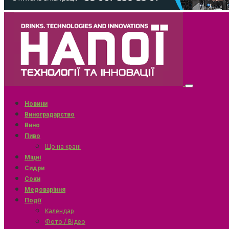
Новини
Виноградарство
Вино
Пиво
Що на крані
Міцні
Сидри
Соки
Медоваріння
Події
Календар
Фото / Відео