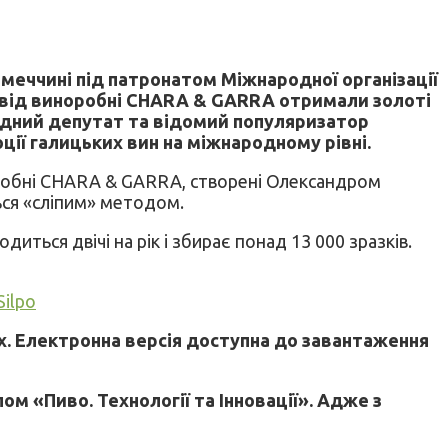
імеччині під патронатом Міжнародної організації
на від виноробні CHARA & GARRA отримали золоті
родний депутат та відомий популяризатор
ції галицьких вин на міжнародному рівні.
робні CHARA & GARRA, створені Олександром
ться «сліпим» методом.
диться двічі на рік і збирає понад 13 000 зразків.
Silpo
х. Електронна версія доступна до завантаження
м «Пиво. Технології та Інновації». Адже з
.