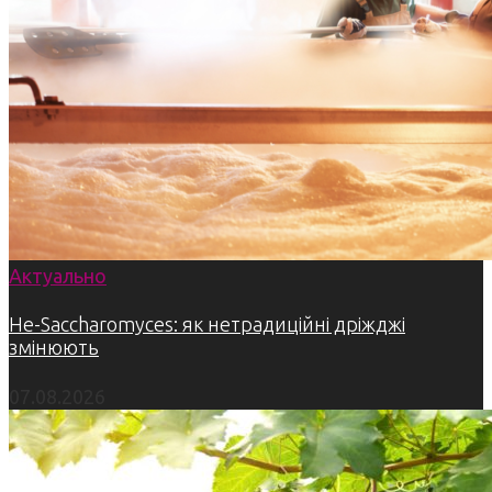
Актуально
Не-Saccharomyces: як нетрадиційні дріжджі
змінюють
07.08.2026