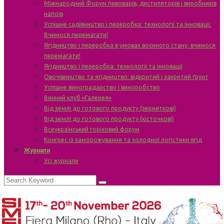
Міжнародний Форум пивоварів, дистиляторів і виробників
напоїв
Успішне садівництво і переробка: технології та інновації.
Вчимося перемагати!
Ягідництво і переробка в умовах воєнного стану: вчимося
перемагати!
Ягідництво і переробка: технології та інновації
Овочівництво та ягідництво: відкритий і закритий ґрунт
Успішне виноградарство і виноробство
Винний клуб «Галерея»
Від землі до готового продукту (зерняткові)
Від землі до готового продукту (кісточкові)
Всеукраїнський горіховий форум
Конгрес із заморожування та холодної логістики ягід
Журнали
Усі журнали