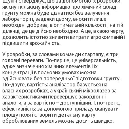
Щукін стверджує, що за допомогою їх розробки
якісну і кількісну інформацію про хімічний склад
ґрунту можна буде дізнатися без залучення
лабораторії і, завдяки цьому, вносити лише
необхідні добрива, в оптимальній кількості і на тій
ділянці, де це дійсно необхідно. А це, в свою чергу,
дозволить істотно знизити витрати агрокомпаній і
підвищити врожайність.
У розробки, за словами команди стартапу, є три
головні переваги. По-перше, це універсальність,
адже визначення хімічних елементів і їх
концентрації в польових умовах можна
здійснювати без попередньої підготовки ґрунту.
По-друге, вартість: аналізатор базується на
власних розробках, а український мікролазер за
характеристиками перевершує закордонні
аналоги, а за вартістю – доступніший. І, по-третє,
ефективність: за допомогою приладу сканувати
площу поля і створити детальну карту
оброблюваних земель можна досить швидко.