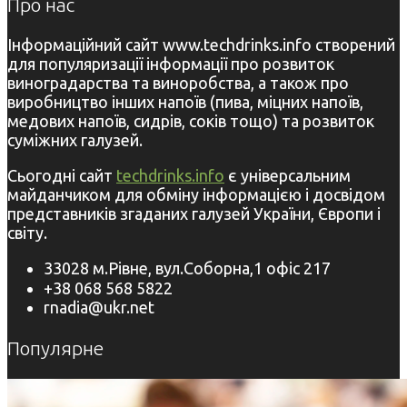
Про нас
Інформаційний сайт www.techdrinks.info створений
для популяризації інформації про розвиток
виноградарства та виноробства, а також про
виробництво інших напоїв (пива, міцних напоїв,
медових напоїв, сидрів, соків тощо) та розвиток
суміжних галузей.
Сьогодні сайт
techdrinks.info
є універсальним
майданчиком для обміну інформацією і досвідом
представників згаданих галузей України, Європи і
світу.
33028 м.Рівне, вул.Соборна,1 офіс 217
+38 068 568 5822
rnadia@ukr.net
Популярне