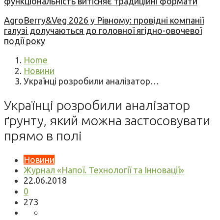
функціональність витісняє традиційні формати
AgroBerry&Veg 2026 у Рівному: провідні компанії
галузі долучаються до головної ягідно-овочевої
події року
Home
Новини
Українці розробили аналізатор…
Українці розробили аналізатор
ґрунту, який можна застосовувати
прямо в полі
Новини
Журнал «Напої. Технології та Інновації»
22.06.2018
0
273