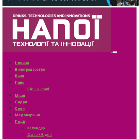
Новини
Виноградарство
Вино
Пиво
Що на крані
Міцні
Сидри
Соки
Медоваріння
Події
Календар
Фото / Відео