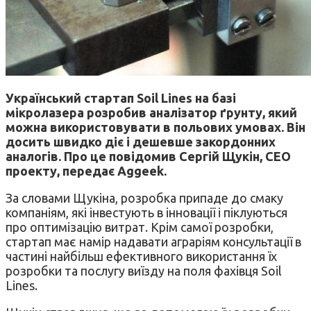
Український стартап Soil Lines на базі
мікролазера розробив аналізатор ґрунту, який
можна використовувати в польових умовах. Він
досить швидко діє і дешевше закордонних
аналогів. Про це повідомив Сергій Щукін, CEO
проекту, передає Aggeek.
За словами Щукіна, розробка припаде до смаку
компаніям, які інвестують в інновації і піклуються
про оптимізацію витрат. Крім самої розробки,
стартап має намір надавати аграріям консультації в
частині найбільш ефективного використання їх
розробки та послугу виїзду на поля фахівця Soil
Lines.