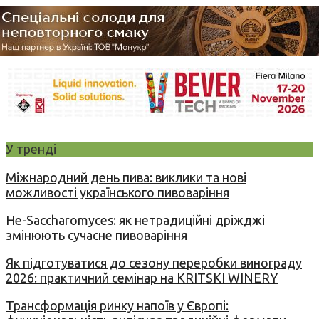
У тренді
Міжнародний день пива: виклики та нові
можливості українського пивоваріння
Не-Saccharomyces: як нетрадиційні дріжджі
змінюють сучасне пивоваріння
Як підготуватися до сезону переробки винограду
2026: практичний семінар на KRITSKI WINERY
Трансформація ринку напоїв у Європі: