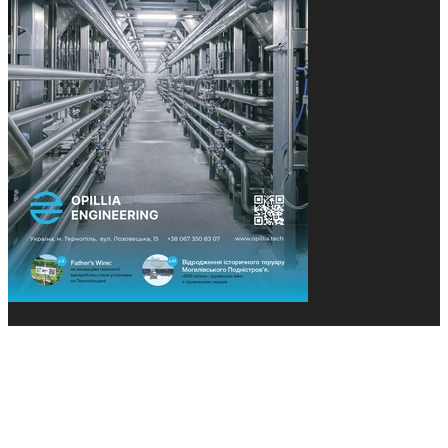
© 2013-2026 Засновники: Конєва К.В., Ящук Н.І.
Назва, концепція та дизайн проєктів медіагрупи
«Технології та Інновації» охороняється Законом
«Про авторське право». Редакція не відповідає за
тексти рекламних оголошень. Думка редакції