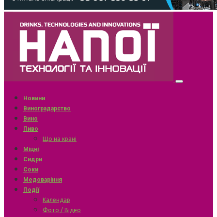
Новини
Виноградарство
Вино
Пиво
Що на крані
Міцні
Сидри
Соки
Медоваріння
Події
Календар
Фото / Відео