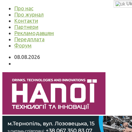
Uk
Про нас
Про журнал
Контакти
Партнери
Рекламодавцям
Передплата
Форум
08.08.2026