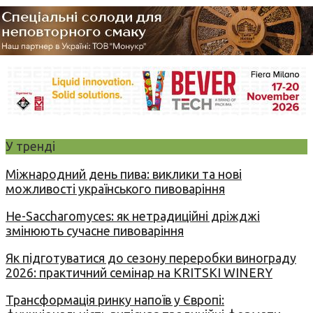
У тренді
Міжнародний день пива: виклики та нові
можливості українського пивоваріння
Не-Saccharomyces: як нетрадиційні дріжджі
змінюють сучасне пивоваріння
Як підготуватися до сезону переробки винограду
2026: практичний семінар на KRITSKI WINERY
Трансформація ринку напоїв у Європі: