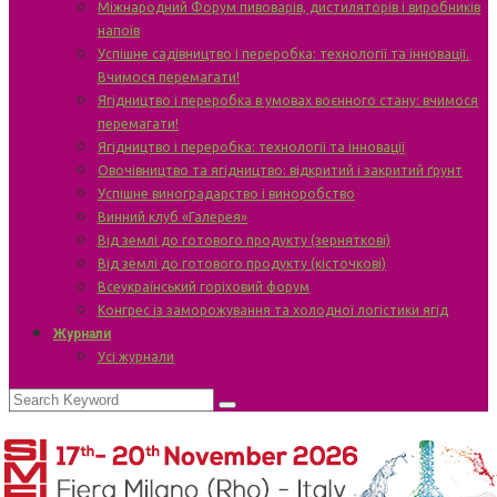
Міжнародний Форум пивоварів, дистиляторів і виробників
напоїв
Успішне садівництво і переробка: технології та інновації.
Вчимося перемагати!
Ягідництво і переробка в умовах воєнного стану: вчимося
перемагати!
Ягідництво і переробка: технології та інновації
Овочівництво та ягідництво: відкритий і закритий ґрунт
Успішне виноградарство і виноробство
Винний клуб «Галерея»
Від землі до готового продукту (зерняткові)
Від землі до готового продукту (кісточкові)
Всеукраїнський горіховий форум
Конгрес із заморожування та холодної логістики ягід
Журнали
Усі журнали