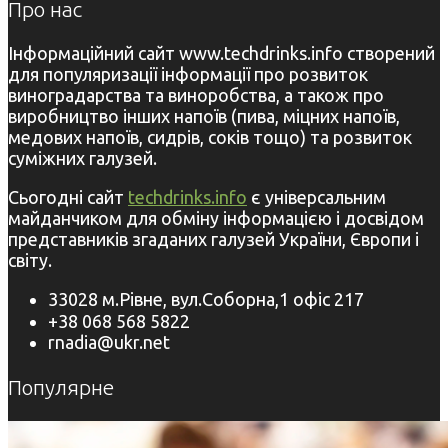
Про нас
Інформаційний сайт www.techdrinks.info створений
для популяризації інформації про розвиток
виноградарства та виноробства, а також про
виробництво інших напоїв (пива, міцних напоїв,
медових напоїв, сидрів, соків тощо) та розвиток
суміжних галузей.
Сьогодні сайт
techdrinks.info
є універсальним
майданчиком для обміну інформацією і досвідом
представників згаданих галузей України, Європи і
світу.
33028 м.Рівне, вул.Соборна,1 офіс 217
+38 068 568 5822
rnadia@ukr.net
Популярне