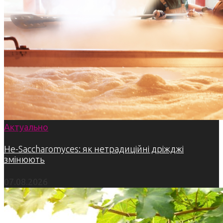
Актуально
Не-Saccharomyces: як нетрадиційні дріжджі
змінюють
07.08.2026