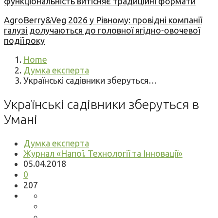
функціональність витісняє традиційні формати
AgroBerry&Veg 2026 у Рівному: провідні компанії
галузі долучаються до головної ягідно-овочевої
події року
Home
Думка експерта
Українські садівники зберуться…
Українські садівники зберуться в
Умані
Думка експерта
Журнал «Напої. Технології та Інновації»
05.04.2018
0
207