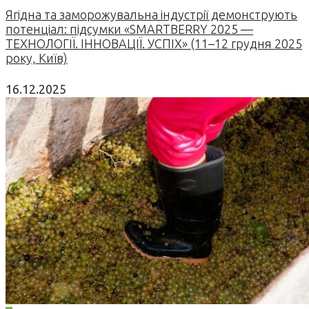
Ягідна та заморожувальна індустрії демонструють
потенціал: підсумки «SMARTBERRY 2025 —
ТЕХНОЛОГІЇ. ІННОВАЦІЇ. УСПІХ» (11–12 грудня 2025
року, Київ)
16.12.2025