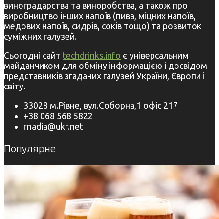
виноградарства та виноробства, а також про
виробництво інших напоїв (пива, міцних напоїв,
медових напоїв, сидрів, соків тощо) та розвиток
суміжних галузей.
Сьогодні сайт
techdrinks.info
є універсальним
майданчиком для обміну інформацією і досвідом
представників згаданих галузей України, Європи і
світу.
33028 м.Рівне, вул.Соборна,1 офіс 217
+38 068 568 5822
rnadia@ukr.net
Популярне