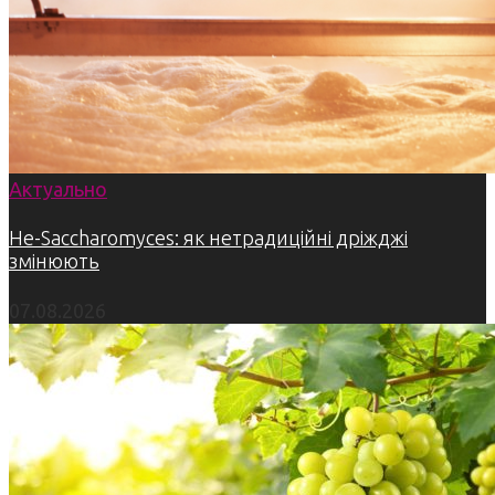
Актуально
Не-Saccharomyces: як нетрадиційні дріжджі
змінюють
07.08.2026