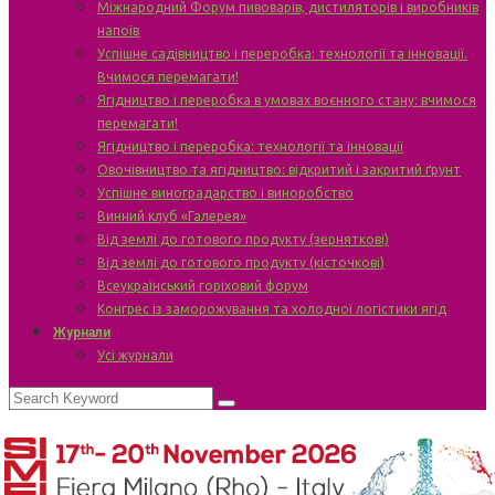
Міжнародний Форум пивоварів, дистиляторів і виробників
напоїв
Успішне садівництво і переробка: технології та інновації.
Вчимося перемагати!
Ягідництво і переробка в умовах воєнного стану: вчимося
перемагати!
Ягідництво і переробка: технології та інновації
Овочівництво та ягідництво: відкритий і закритий ґрунт
Успішне виноградарство і виноробство
Винний клуб «Галерея»
Від землі до готового продукту (зерняткові)
Від землі до готового продукту (кісточкові)
Всеукраїнський горіховий форум
Конгрес із заморожування та холодної логістики ягід
Журнали
Усі журнали