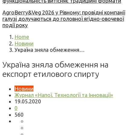
функціональність витісняє традиційні формати
AgroBerry&Veg 2026 у Рівному: провідні компанії
галузі долучаються до головної ягідно-овочевої
події року
Home
Новини
Україна зняла обмеження…
Україна зняла обмеження на
експорт етилового спирту
Новини
Журнал «Напої. Технології та Інновації»
19.05.2020
0
560