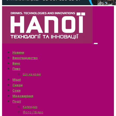
Новини
Виноградарство
Вино
Пиво
Що на крані
Міцні
Сидри
Соки
Медоваріння
Події
Календар
Фото / Відео