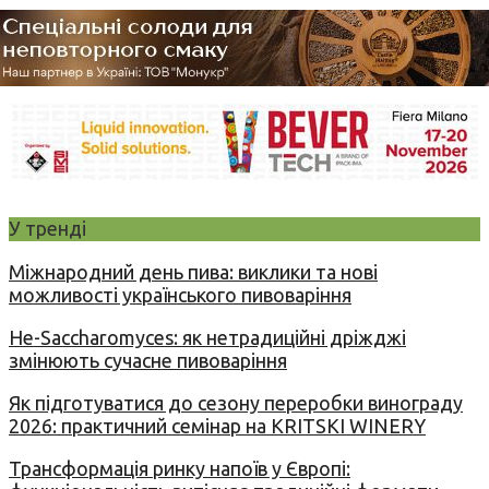
У тренді
Міжнародний день пива: виклики та нові
можливості українського пивоваріння
Не-Saccharomyces: як нетрадиційні дріжджі
змінюють сучасне пивоваріння
Як підготуватися до сезону переробки винограду
2026: практичний семінар на KRITSKI WINERY
Трансформація ринку напоїв у Європі: