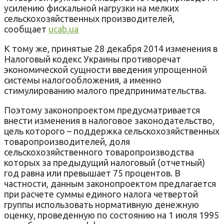
усилению фискальной нагрузки на мелких
сельскохозяйственных производителей,
сообщает
ucab.ua
К тому же, принятые 28 декабря 2014 изменения в
Налоговый кодекс Украины противоречат
экономической сущности введения упрощенной
системы налогообложения, а именно
стимулированию малого предпринимательства.
Поэтому законопроектом предусматривается
внести изменения в налоговое законодательство,
цель которого – поддержка сельскохозяйственных
товаропроизводителей, доля
сельскохозяйственного товаропроизводства
которых за предыдущий налоговый (отчетный)
год равна или превышает 75 процентов. В
частности, данным законопроектом предлагается
при расчете суммы единого налога четвертой
группы использовать нормативную денежную
оценку, проведенную по состоянию на 1 июля 1995