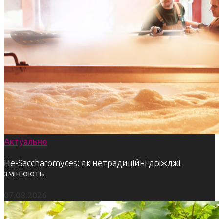
Актуально
Не-Saccharomyces: як нетрадиційні дріжджі
змінюють
07.08.2026