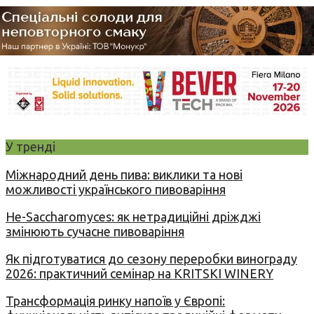
У тренді
Міжнародний день пива: виклики та нові
можливості українського пивоваріння
Не-Saccharomyces: як нетрадиційні дріжджі
змінюють сучасне пивоваріння
Як підготуватися до сезону переробки винограду
2026: практичний семінар на KRITSKI WINERY
Трансформація ринку напоїв у Європі: