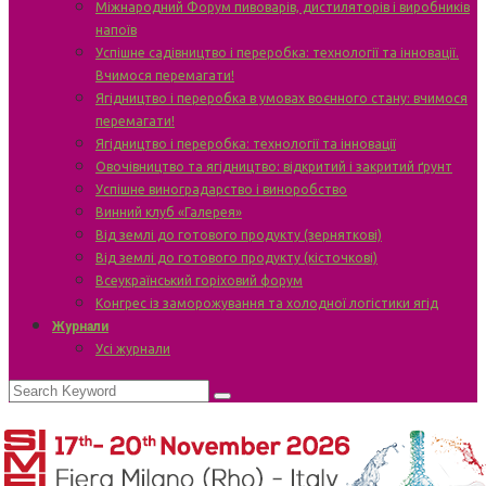
Міжнародний Форум пивоварів, дистиляторів і виробників
напоїв
Успішне садівництво і переробка: технології та інновації.
Вчимося перемагати!
Ягідництво і переробка в умовах воєнного стану: вчимося
перемагати!
Ягідництво і переробка: технології та інновації
Овочівництво та ягідництво: відкритий і закритий ґрунт
Успішне виноградарство і виноробство
Винний клуб «Галерея»
Від землі до готового продукту (зерняткові)
Від землі до готового продукту (кісточкові)
Всеукраїнський горіховий форум
Конгрес із заморожування та холодної логістики ягід
Журнали
Усі журнали