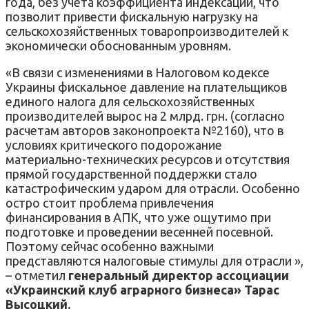
года, без учета коэффициента индексации, что
позволит привести фискальную нагрузку на
сельскохозяйственных товаропроизводителей к
экономически обоснованным уровням.
«В связи с изменениями в Налоговом кодексе
Украины фискальное давление на плательщиков
единого налога для сельскохозяйственных
производителей вырос на 2 млрд. грн. (согласно
расчетам авторов законопроекта №2160), что в
условиях критического подорожание
материально-технических ресурсов и отсутствия
прямой государственной поддержки стало
катастрофическим ударом для отрасли. Особенно
остро стоит проблема привлечения
финансирования в АПК, что уже ощутимо при
подготовке и проведении весенней посевной.
Поэтому сейчас особенно важными
представляются налоговые стимулы для отрасли »,
– отметил
генеральный директор ассоциации
«Украинский клуб аграрного бизнеса» Тарас
Высоцкий.