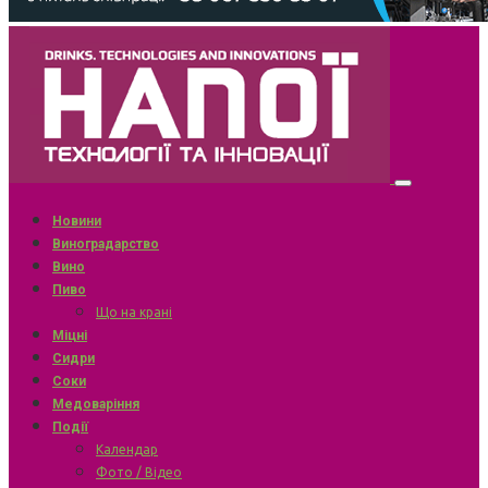
Новини
Виноградарство
Вино
Пиво
Що на крані
Міцні
Сидри
Соки
Медоваріння
Події
Календар
Фото / Відео