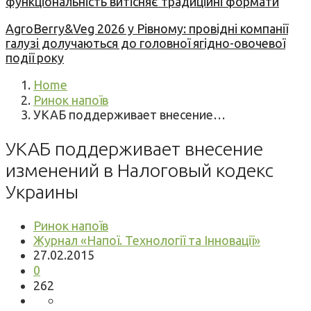
функціональність витісняє традиційні формати
AgroBerry&Veg 2026 у Рівному: провідні компанії
галузі долучаються до головної ягідно-овочевої
події року
Home
Ринок напоїв
УКАБ поддерживает внесение…
УКАБ поддерживает внесение
изменений в Налоговый кодекс
Украины
Ринок напоїв
Журнал «Напої. Технології та Інновації»
27.02.2015
0
262