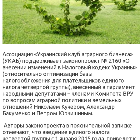
Ассоциация «Украинский клуб аграрного бизнеса»
(УКАБ) поддерживает законопроект № 2160 «О
внесении изменений в Налоговый кодекс Украины»
(относительно оптимизации базы
налогообложения для плательщиков единого
налога четвертой группы), внесенный в парламент
народными депутатами – членами Комитета ВРУ
по вопросам аграрной политики и земельных
отношений Николаем Кучером, Александр
Бакуменко и Петром Юрчишиным.
Авторы законопроекта в пояснительной записке
отмечают, что введение единого налога
четвертой группы с 1 января 2015 года, приведет к