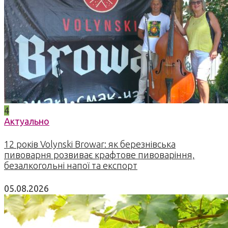
4
Актуально
12 років Volynski Browar: як березнівська
пивоварня розвиває крафтове пивоваріння,
безалкогольні напої та експорт
05.08.2026