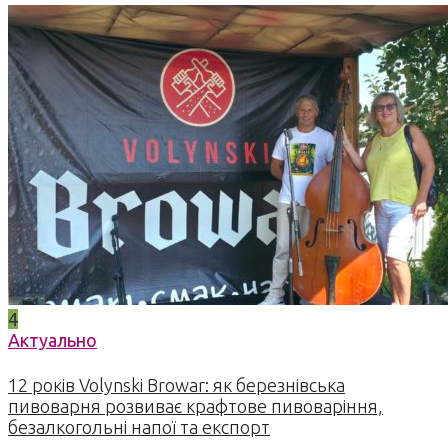
4
Актуально
12 років Volynski Browar: як березнівська
пивоварня розвиває крафтове пивоваріння,
безалкогольні напої та експорт