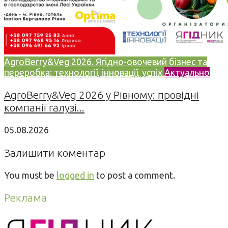
AgroBerry&Veg 2026. Ягідно-овочевий бізнес та
переробка: технології, інновації, успіх
Актуально
AgroBerry&Veg 2026 у Рівному: провідні
компанії галузі...
05.08.2026
Залишити коментар
You must be
logged in
to post a comment.
Реклама