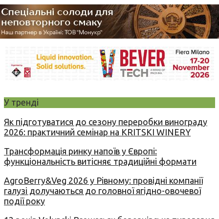
У тренді
Як підготуватися до сезону переробки винограду
2026: практичний семінар на KRITSKI WINERY
Трансформація ринку напоїв у Європі:
функціональність витісняє традиційні формати
AgroBerry&Veg 2026 у Рівному: провідні компанії
галузі долучаються до головної ягідно-овочевої
події року