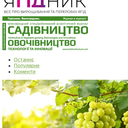
Останнє
Популярне
Коменти