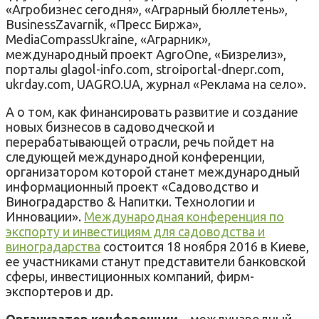
«Агробизнес сегодня», «Аграрный бюллетень»,
BusinessZavarnik, «Пресс Биржа»,
MediaCompassUkraine, «Аграрник»,
международный проект AgroOne, «Бизрелиз»,
порталы glagol-info.com, stroiportal-dnepr.com,
ukrday.com, UAGRO.UA, журнал «Реклама на село».
А о том, как финансировать развитие и создание
новых бизнесов в садоводческой и
перерабатывающей отрасли, речь пойдет на
следующей международной конференции,
организатором которой станет международный
информационный проект «Садоводство и
Виноградарство & Напитки. Технологии и
Инновации».
Международная конференция по
экспорту и инвестициям для садоводства и
виноградарства
состоится 18 ноября 2016 в Киеве,
ее участниками станут представители банковской
сферы, инвестиционных компаний, фирм-
экспортеров и др.
Организатор конференции
– международный