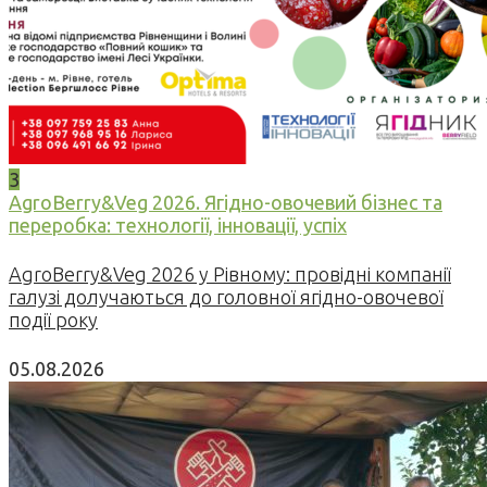
3
AgroBerry&Veg 2026. Ягідно-овочевий бізнес та
переробка: технології, інновації, успіх
AgroBerry&Veg 2026 у Рівному: провідні компанії
галузі долучаються до головної ягідно-овочевої
події року
05.08.2026