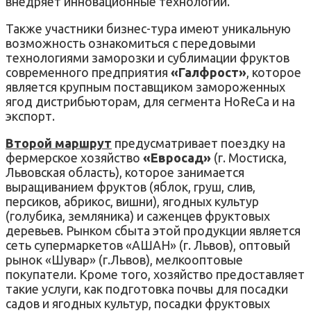
внедряет инновационные технологии.
Также участники бизнес-тура имеют уникальную
возможность ознакомиться с передовыми
технологиями заморозки и сублимации фруктов
современного предприятия
«Галфрост»
, которое
является крупным поставщиком замороженных
ягод дистрибьюторам, для сегмента HoReCa и на
экспорт.
Второй маршрут
предусматривает поездку на
фермерское хозяйство
«Евросад»
(г. Мостиска,
Львовская область), которое занимается
выращиванием фруктов (яблок, груш, слив,
персиков, абрикос, вишни), ягодных культур
(голубика, земляника) и саженцев фруктовых
деревьев. Рынком сбыта этой продукции является
сеть супермаркетов «АШАН» (г. Львов), оптовый
рынок «Шувар» (г.Львов), мелкооптовые
покупатели. Кроме того, хозяйство предоставляет
такие услуги, как подготовка почвы для посадки
садов и ягодных культур, посадки фруктовых