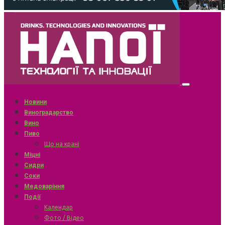
Новини
Виноградарство
Вино
Пиво
Що на крані
Міцні
Сидри
Соки
Медоваріння
Події
Календар
Фото / Відео