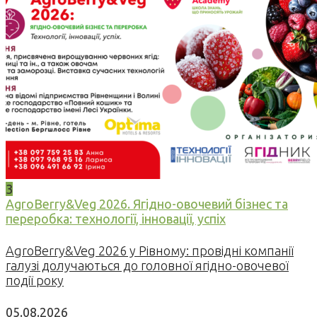
3
AgroBerry&Veg 2026. Ягідно-овочевий бізнес та
переробка: технології, інновації, успіх
AgroBerry&Veg 2026 у Рівному: провідні компанії
галузі долучаються до головної ягідно-овочевої
події року
05.08.2026