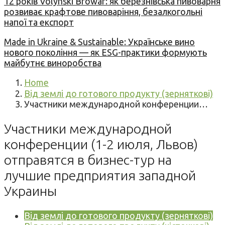
12 років Volynski Browar: як березнівська пивоварня
розвиває крафтове пивоваріння, безалкогольні
напої та експорт
Made in Ukraine & Sustainable: Українське вино
нового покоління — як ESG-практики формують
майбутнє виноробства
Home
Від землі до готового продукту (зерняткові)
Участники международной конференции…
Участники международной
конференции (1-2 июля, Львов)
отправятся в бизнес-тур на
лучшие предприятия западной
Украины
Від землі до готового продукту (зерняткові)