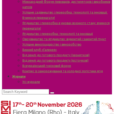
Міжнародний Форум пивоварів, дистиляторів і виробників
напоїв
Успішне садівництво і переробка: технології та інновації.
Вчимося перемагати!
Ягідництво і переробка в умовах воєнного стану: вчимося
перемагати!
Ягідництво і переробка: технології та інновації
Овочівництво та ягідництво: відкритий і закритий ґрунт
Успішне виноградарство і виноробство
Винний клуб «Галерея»
Від землі до готового продукту (зерняткові)
Від землі до готового продукту (кісточкові)
Всеукраїнський горіховий форум
Конгрес із заморожування та холодної логістики ягід
Журнали
Усі журнали