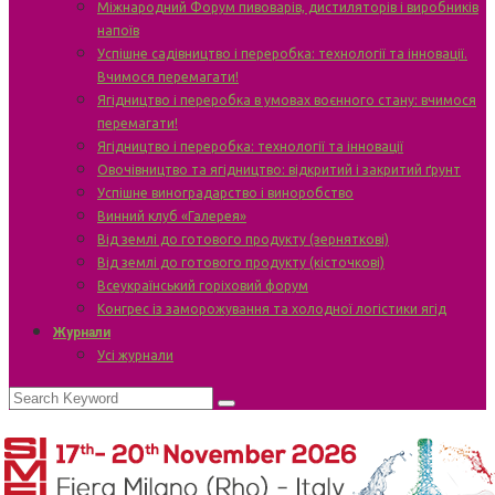
Міжнародний Форум пивоварів, дистиляторів і виробників
напоїв
Успішне садівництво і переробка: технології та інновації.
Вчимося перемагати!
Ягідництво і переробка в умовах воєнного стану: вчимося
перемагати!
Ягідництво і переробка: технології та інновації
Овочівництво та ягідництво: відкритий і закритий ґрунт
Успішне виноградарство і виноробство
Винний клуб «Галерея»
Від землі до готового продукту (зерняткові)
Від землі до готового продукту (кісточкові)
Всеукраїнський горіховий форум
Конгрес із заморожування та холодної логістики ягід
Журнали
Усі журнали