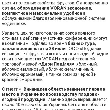
цвет и полезные свойства фруктов. Одновременно
с этим,
оборудование VORAN экономное,
компактное и максимально удобное
в
обслуживании благодаря инновационной системе
«один цех».
Увидеть цех по изготовлению соков прямого
отжима в действии участники конференции смогут
в компании «Поділля» во время
бизнес-тура,
запланированного на 23 июня
. ООО «Поділля»
выращивает фрукты и ягоды и производит 6 видов
сока на мощностях VORAN под собственной
торговой маркой
«Дари Поділля»
: яблочный,
яблочно-малиновый, яблочно-земляничный,
яблочно-арониевый, а также соки из черной и
красной смородины.
Отметим,
Винницкая область занимает первое
место в Украине по производству плодово-
ягодной продукции
. Именно здесь выращивается
около 40% всех яблок Украины. Сегодня в области
насчитывается 15,5 тыс. га плодово-ягодных