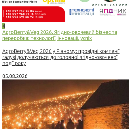
4
AgroBerry&Veg 2026. Ягідно-овочевий бізнес та
переробка: технології, інновації, успіх
AgroBerry&Veg 2026 у Рівному: провідні компанії
галузі долучаються до головної ягідно-овочевої
події року
05.08.2026