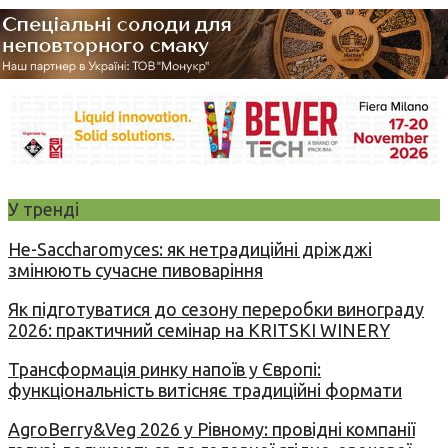
У тренді
Не-Saccharomyces: як нетрадиційні дріжджі
змінюють сучасне пивоваріння
Як підготуватися до сезону переробки винограду
2026: практичний семінар на KRITSKI WINERY
Трансформація ринку напоїв у Європі:
функціональність витісняє традиційні формати
AgroBerry&Veg 2026 у Рівному: провідні компанії