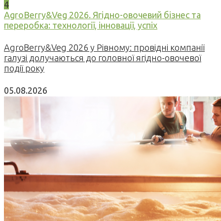
4
AgroBerry&Veg 2026. Ягідно-овочевий бізнес та
переробка: технології, інновації, успіх
AgroBerry&Veg 2026 у Рівному: провідні компанії
галузі долучаються до головної ягідно-овочевої
події року
05.08.2026