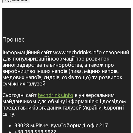
Про нас
Інформаційний сайт www.techdrinks.info створений
для популяризації інформації про розвиток
виноградарства та виноробства, а також про
виробництво інших напоїв (пива, міцних напоїв,
медових напоїв, сидрів, соків тощо) та розвиток
суміжних галузей.
Сьогодні сайт
techdrinks.info
є універсальним
майданчиком для обміну інформацією і досвідом
представників згаданих галузей України, Європи і
світу.
33028 м.Рівне, вул.Соборна,1 офіс 217
+38 068 568 5822