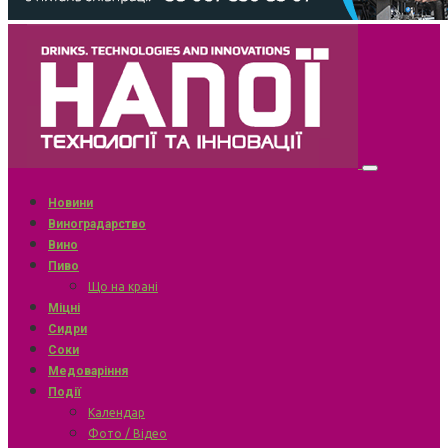
Новини
Виноградарство
Вино
Пиво
Що на крані
Міцні
Сидри
Соки
Медоваріння
Події
Календар
Фото / Відео