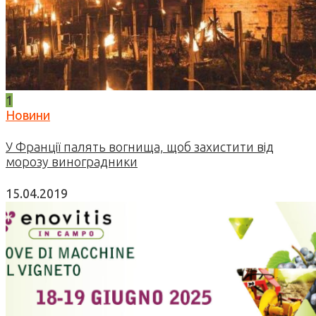
1
Новини
У Франції палять вогнища, щоб захистити від
морозу виноградники
15.04.2019