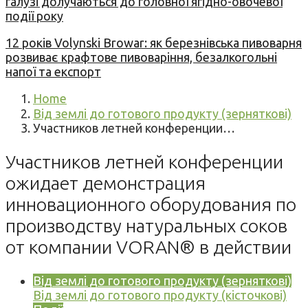
галузі долучаються до головної ягідно-овочевої
події року
12 років Volynski Browar: як березнівська пивоварня
розвиває крафтове пивоваріння, безалкогольні
напої та експорт
Home
Від землі до готового продукту (зерняткові)
Участников летней конференции…
Участников летней конференции
ожидает демонстрация
инновационного оборудования по
производству натуральных соков
от компании VORAN® в действии
Від землі до готового продукту (зерняткові)
Від землі до готового продукту (кісточкові)