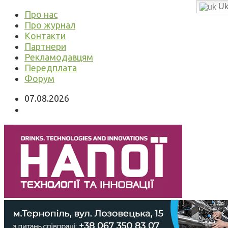
Uk
Про нас
Про журнал
Контакти
Партнери
Рекламодавцям
Передплата
Форум
07.08.2026