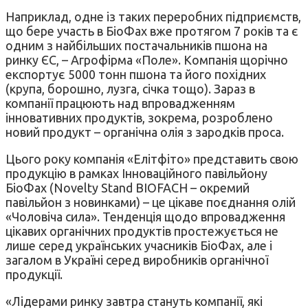
Наприклад, одне із таких переробних підприємств,
що бере участь в БіоФах вже протягом 7 років та є
одним з найбільших постачальників пшона на
ринку ЄС, – Агрофірма «Поле». Компанія щорічно
експортує 5000 тонн пшона та його похідних
(крупа, борошно, лузга, січка тощо). Зараз в
компанії працюють над впровадженням
інновативних продуктів, зокрема, розроблено
новий продукт – органічна олія з зародків проса.
Цього року компанія «Елітфіто» представить свою
продукцію в рамках Інноваційного павільйону
БіоФах (Novelty Stand BIOFACH – окремий
павільйон з новинками) – це цікаве поєднання олій
«Чоловіча сила». Тенденція щодо впровадження
цікавих органічних продуктів простежується не
лише серед українських учасників БіоФах, але і
загалом в Україні серед виробників органічної
продукції.
«Лідерами ринку завтра стануть компанії, які