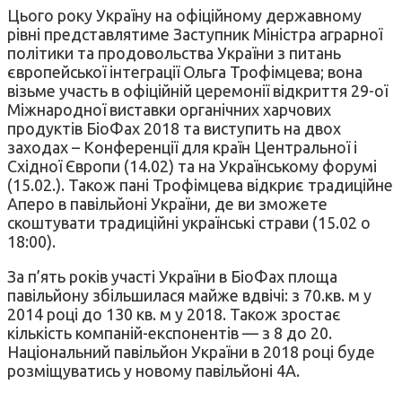
Цього року Україну на офіційному державному
рівні представлятиме Заступник Міністра аграрної
політики та продовольства України з питань
європейської інтеграції Ольга Трофімцева; вона
візьме участь в офіційній церемонії відкриття 29-ої
Міжнародної виставки органічних харчових
продуктів БіоФах 2018 та виступить на двох
заходах – Конференції для країн Центральної і
Східної Європи (14.02) та на Українському форумі
(15.02.). Також пані Трофімцева відкриє традиційне
Аперо в павільйоні України, де ви зможете
скоштувати традиційні українські страви (15.02 о
18:00).
За п’ять років участі України в БіоФах площа
павільйону збільшилася майже вдвічі: з 70.кв. м у
2014 році до 130 кв. м у 2018. Також зростає
кількість компаній-експонентів — з 8 до 20.
Національний павільйон України в 2018 році буде
розміщуватись у новому павільйоні 4А.