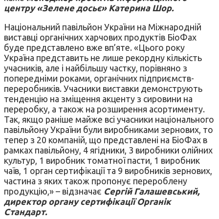
центру «Зелене досьє» Катерина Шор.
Національний павільйон України на Міжнародній
виставці органічних харчових продуктів БіоФах
буде представлено вже вп’яте. «Цього року
Україна представить не лише рекордну кількість
учасників, але і найбільшу частку, порівняно з
попередніми роками, органічних підприємств-
переробників. Учасники виставки демонструють
тенденцію на зміщення акценту з сировини на
переробку, а також на розширення асортименту.
Так, якщо раніше майже всі учасники національного
павільйону України були виробниками зернових, то
тепер з 20 компаній, що представлені на БіоФах в
рамках павільйону, 4 ягідники, 3 виробники олійних
культур, 1 виробник томатної пасти, 1 виробник
чаїв, 1 орган сертифікації та 9 виробників зернових,
частина з яких також пропонує перероблену
продукцію,» – відзначає
Сергій Галашевський,
директор органу сертифікації Органік
Стандарт.