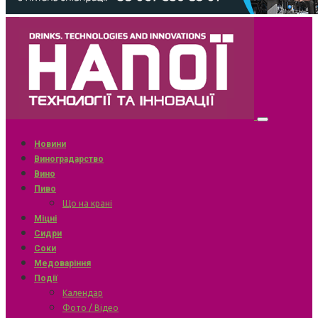
Новини
Виноградарство
Вино
Пиво
Що на крані
Міцні
Сидри
Соки
Медоваріння
Події
Календар
Фото / Відео