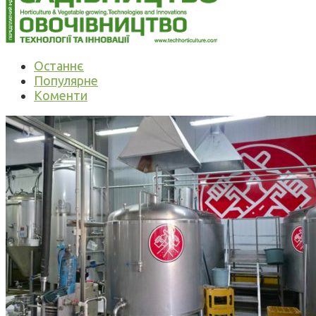
Останнє
Популярне
Коменти