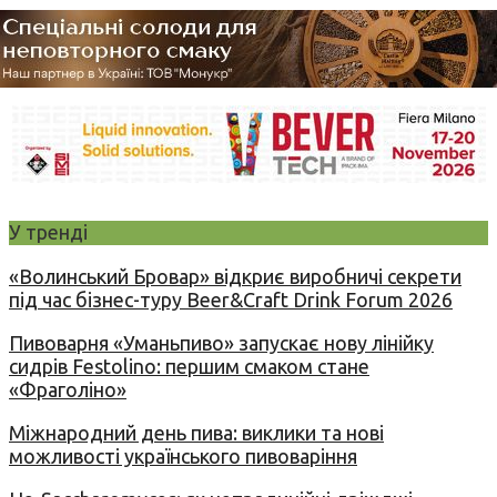
У тренді
«Волинський Бровар» відкриє виробничі секрети
під час бізнес-туру Beer&Craft Drink Forum 2026
Пивоварня «Уманьпиво» запускає нову лінійку
сидрів Festolino: першим смаком стане
«Фраголіно»
Міжнародний день пива: виклики та нові
можливості українського пивоваріння