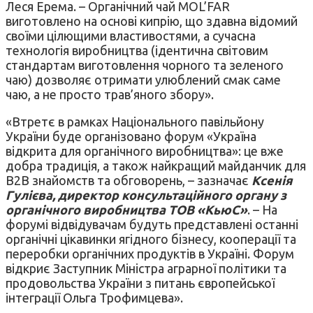
Леся Ерема. – Органічний чай MOL’FAR
виготовлено на основі кипрію, що здавна відомий
своїми цілющими властивостями, а сучасна
технологія виробництва (ідентична світовим
стандартам виготовлення чорного та зеленого
чаю) дозволяє отримати улюблений смак саме
чаю, а не просто трав’яного збору».
«Втретє в рамках Національного павільйону
України буде організовано форум «Україна
відкрита для органічного виробництва»: це вже
добра традиція, а також найкращий майданчик для
B2B знайомств та обговорень, – зазначає
Ксенія
Гулієва, директор консультаційного органу з
органічного виробництва ТОВ «КьюС»
. – На
форумі відвідувачам будуть представлені останні
органічні цікавинки ягідного бізнесу, кооперації та
переробки органічних продуктів в Україні. Форум
відкриє Заступник Міністра аграрної політики та
продовольства України з питань європейської
інтеграції Ольга Трофимцева».