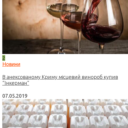
2
Новини
В анексованому Криму місцевий винороб купив
“Інкерман”
07.05.2019