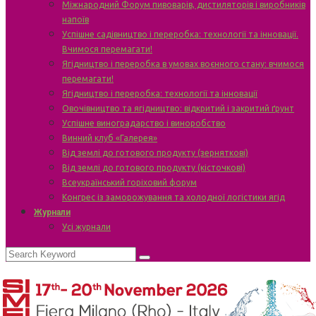
Міжнародний Форум пивоварів, дистиляторів і виробників
напоїв
Успішне садівництво і переробка: технології та інновації.
Вчимося перемагати!
Ягідництво і переробка в умовах воєнного стану: вчимося
перемагати!
Ягідництво і переробка: технології та інновації
Овочівництво та ягідництво: відкритий і закритий ґрунт
Успішне виноградарство і виноробство
Винний клуб «Галерея»
Від землі до готового продукту (зерняткові)
Від землі до готового продукту (кісточкові)
Всеукраїнський горіховий форум
Конгрес із заморожування та холодної логістики ягід
Журнали
Усі журнали