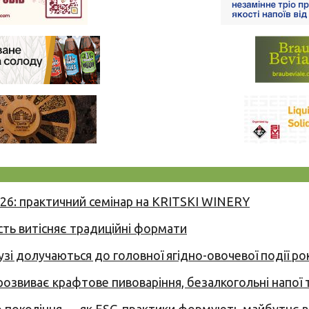
026: практичний семінар на KRITSKI WINERY
сть витісняє традиційні формати
узі долучаються до головної ягідно-овочевої події ро
 розвиває крафтове пивоваріння, безалкогольні напої 