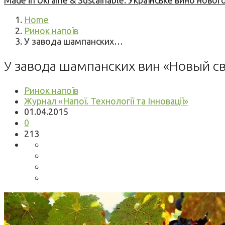
Made in Ukraine & Sustainable: Українське вино но
Home
Ринок напоїв
У завода шампанских…
У завода шампанских вин «Новый с
Ринок напоїв
Журнал «Напої. Технології та Інновації»
01.04.2015
0
213