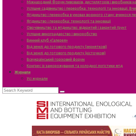
Міжнародний Форум пивоварів, дистиляторів і виробників н
Успішне садівництво і переробка: технології та інновації. В
Ягідництво і переробка в умовах воєнного стану: вчимося п
Ягідництво і переробка: технології та інновації
Овочівництво та ягідництво: відкритий і закритий ґрунт
Успішне виноградарство і виноробство
Винний клуб «Галерея»
Від землі до готового продукту (зерняткові)
Від землі до готового продукту (кісточкові)
Всеукраїнський горіховий форум
Конгрес із заморожування та холодної логістики ягід
Журнали
Усі журнали