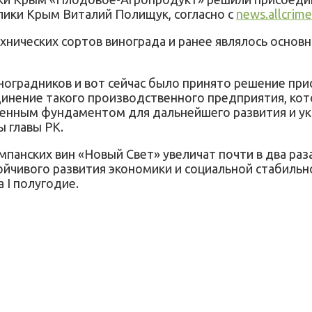
лики Крым Виталий Полищук, согласно с
news.allcrime
хнических сортов винограда и ранее являлось осно
иноградников и вот сейчас было принято решение пр
динение такого производственного предприятия, кот
енным фундаментом для дальнейшего развития и укр
 главы РК.
мпанских вин «Новый Свет» увеличат почти в два раз
йчивого развития экономики и социальной стабильн
 I полугодие.