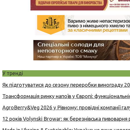
У тренді
Як підготуватися до сезону переробки винограду 2
Трансформація ринку напоїв у Європі: функціональні
AgroBerry&Veg 2026 у Рівному: провідні компанії гал
12 років Volynski Browar: як березнівська пивоварня