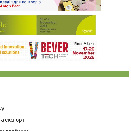
ку
та експорт