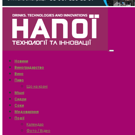
Новини
Виноградарство
Вино
Пиво
Що на крані
Міцні
Сидри
Соки
Медоваріння
Події
Календар
Фото / Відео