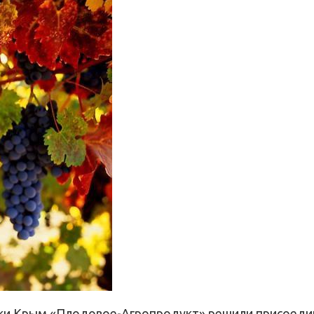
ки Крым «Плодовое-Агропродукт» решили присоедини