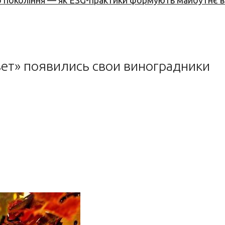
вого покоління — як ESG-практики формують майбутнє
вет» появились свои виноградники