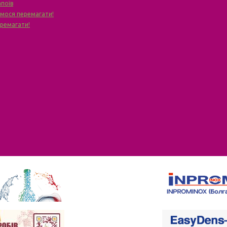
апоїв
чимося перемагати!
еремагати!