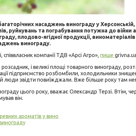
багаторічних насаджень винограду у Херсонській, 
лів, руйнувань та пограбування потужна до війни 
раду, плодово-ягідної продукції, виноматеріалів 
аджень винограду.
, співвласник компанії ТДВ «Арсі Агро»,
пише
grivna.ua
і розсадник, і великі площі товарного винограду, роз
упації підприємство розбомбили, холодильники знищено
а й люди звідти повиїжджали. Вже більше року там не
граду цього року, вважає Олександр Терзі. Втім, чер
ував він.
ревних ароматів у вино
винограду