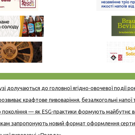
узі долучаються до головної ягідно-овочевої події ро
 розвиває крафтове пивоваріння, безалкогольні напої 
вого покоління — як ESG-практики формують майбутнє
никам запропонують новий формат оформлення сертиф