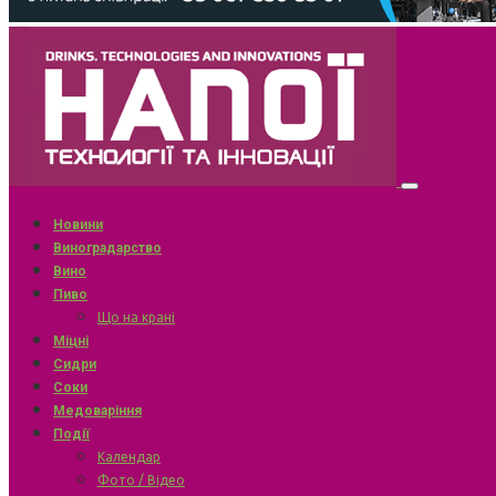
Новини
Виноградарство
Вино
Пиво
Що на крані
Міцні
Сидри
Соки
Медоваріння
Події
Календар
Фото / Відео