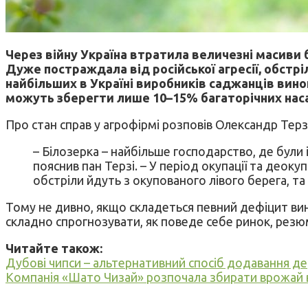
Через війну Україна втратила величезні масиви 
Дуже постраждала від російської агресії, обстрі
найбільших в Україні виробників саджанців виног
можуть зберегти лише 10–15% багаторічних нас
Про стан справ у агрофірмі розповів Олександр Терзі
– Білозерка – найбільше господарство, де були 
пояснив пан Терзі. – У період окупації та деок
обстріли йдуть з окупованого лівого берега, т
Тому не дивно, якщо складеться певний дефіцит вино
складно спрогнозувати, як поведе себе ринок, резюм
Читайте також:
Дубові чипси – альтернативний спосіб додавання де
Компанія «Шато Чизай» розпочала збирати врожай 