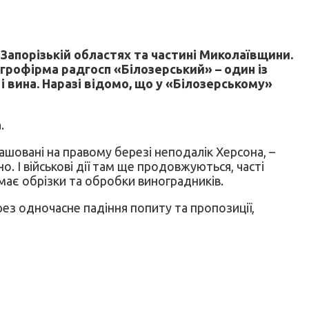
Запорізькій областях та частині Миколаївщини.
агрофірма радгосп «Білозерський» – один із
і вина. Наразі відомо, що у «Білозерському»
.
ташовані на правому березі неподалік Херсона, –
. І військові дії там ще продовжуються, часті
має обрізки та обробки виноградників.
ез одночасне падіння попиту та пропозиції,