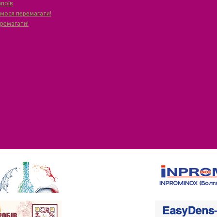
апоїв
чимося перемагати!
еремагати!