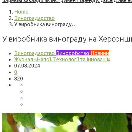
Фірмові заклади як інструмент бренду: досвід львів
Home
Виноградарство
У виробника винограду…
У виробника винограду на Херсонщ
Виноградарство
Виноробство
Новини
Журнал «Напої. Технології та Інновації»
07.08.2024
0
820