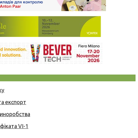
ку
та експорт
 виноробства
іката VI-1