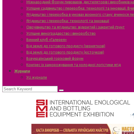
Міжнародний Форум пивоварів, дистиляторів і виробників н
Успішне садівництво і переробка: технології та інновації. В
Ягідництво і переробка в умовах воєнного стану: вчимося п
Ягідництво і переробка: технології та інновації
Овочівництво та ягідництво: відкритий і закритий ґрунт
Успішне виноградарство і виноробство
Винний клуб «Галерея»
Від землі до готового продукту (зерняткові)
Від землі до готового продукту (кісточкові)
Всеукраїнський горіховий форум
Конгрес із заморожування та холодної логістики ягід
Журнали
Усі журнали