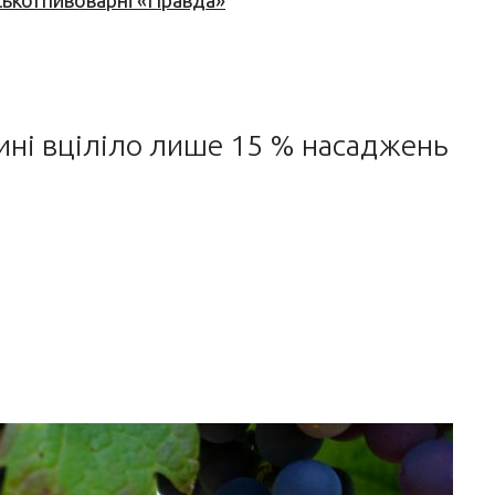
ської пивоварні «Правда»
ині вціліло лише 15 % насаджень