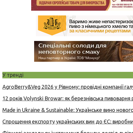
У тренді
AgroBerry&Veg 2026 у Рівному: провідні компанії гал
12 років Volynski Browar: як березнівська пивоварня
Made in Ukraine & Sustainable: Українське вино но
Спрощення експорту українських вин до ЄС: вироб