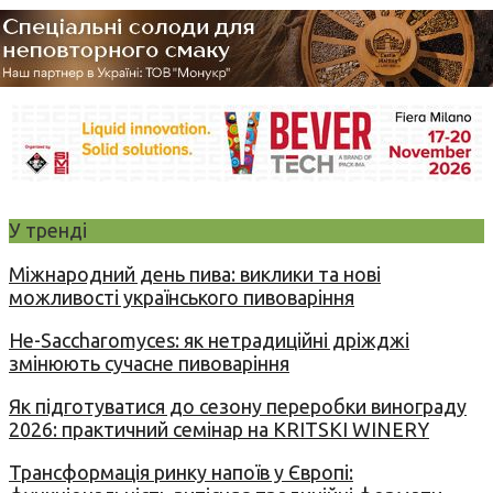
У тренді
Міжнародний день пива: виклики та нові
можливості українського пивоваріння
Не-Saccharomyces: як нетрадиційні дріжджі
змінюють сучасне пивоваріння
Як підготуватися до сезону переробки винограду
2026: практичний семінар на KRITSKI WINERY
Трансформація ринку напоїв у Європі: