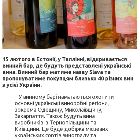
15 лютого в Естонії, у Таллінні, відкривається
винний бар, де будуть представлені українські
вина. Винний бар матиме назву
Slava
та
пропонуватиме покупцям
близько 40 різних вин
з усієї України.
– У винному барі намагаються охопити
основні українські виноробні регіони,
зокрема Одещину, Миколаївщину,
Закарпаття. Також будуть вина
виробників із Тернопільщини та
Київщини. Це буде добірка місцевих
українських сортів винограду та