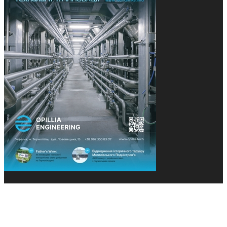
© 2013-2026 Засновники: Конєва К.В., Ящук Н.І.
Назва, концепція та дизайн проєктів медіагрупи
«Технології та Інновації» охороняється Законом