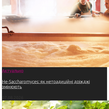
Актуально
Не-Saccharomyces: як нетрадиційні дріжджі
змінюють
07.08.2026