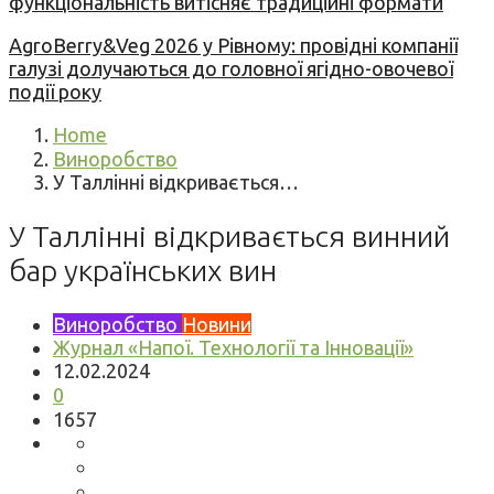
функціональність витісняє традиційні формати
AgroBerry&Veg 2026 у Рівному: провідні компанії
галузі долучаються до головної ягідно-овочевої
події року
Home
Виноробство
У Таллінні відкривається…
У Таллінні відкривається винний
бар українських вин
Виноробство
Новини
Журнал «Напої. Технології та Інновації»
12.02.2024
0
1657