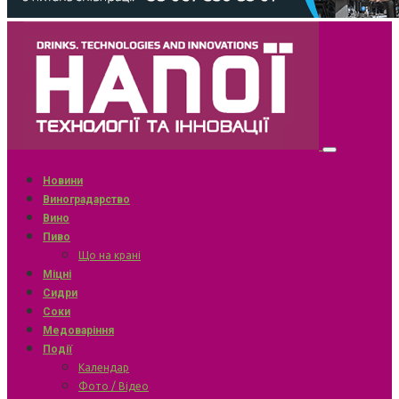
Новини
Виноградарство
Вино
Пиво
Що на крані
Міцні
Сидри
Соки
Медоваріння
Події
Календар
Фото / Відео