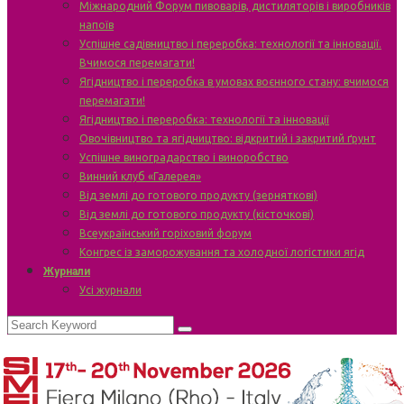
Міжнародний Форум пивоварів, дистиляторів і виробників
напоїв
Успішне садівництво і переробка: технології та інновації.
Вчимося перемагати!
Ягідництво і переробка в умовах воєнного стану: вчимося
перемагати!
Ягідництво і переробка: технології та інновації
Овочівництво та ягідництво: відкритий і закритий ґрунт
Успішне виноградарство і виноробство
Винний клуб «Галерея»
Від землі до готового продукту (зерняткові)
Від землі до готового продукту (кісточкові)
Всеукраїнський горіховий форум
Конгрес із заморожування та холодної логістики ягід
Журнали
Усі журнали