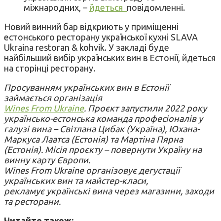
міжнародних, –
йдеться
повідомленні.
Новий винний бар відкриють у приміщенні
естонського ресторану української кухні SLAVA
Ukraina restoran & kohvik. У закладі буде
найбільший вибір українських вин в Естонії, йдеться
на сторінці ресторану.
Просуванням українських вин в Естонії
займається організація
Wines From Ukraine
. Проєкт запустили 2022 року
українсько-естонська команда професіоналів у
галузі вина – Світлана Цибак (Україна), Юхана-
Маркуса Лаатса (Естонія) та Мартіна Пярна
(Естонія). Місія проєкту – повернути Україну на
винну карту Європи.
Wines From Ukraine організовує дегустації
українських вин та майстер-класи,
рекламує українські вина через магазини, заходи
та ресторани.
Читайте також: