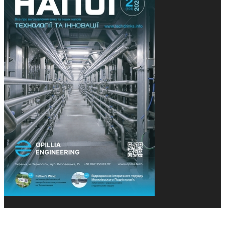
© 2013-2026 Засновники: Конєва К.В., Ящук Н.І.