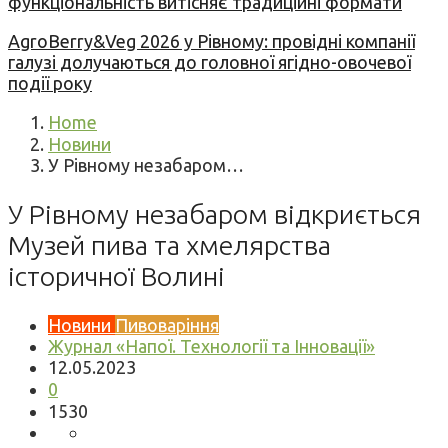
функціональність витісняє традиційні формати
AgroBerry&Veg 2026 у Рівному: провідні компанії
галузі долучаються до головної ягідно-овочевої
події року
Home
Новини
У Рівному незабаром…
У Рівному незабаром відкриється
Музей пива та хмелярства
історичної Волині
Новини
Пивоваріння
Журнал «Напої. Технології та Інновації»
12.05.2023
0
1530