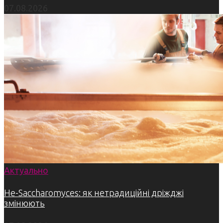
07.08.2026
Актуально
Не-Saccharomyces: як нетрадиційні дріжджі
змінюють