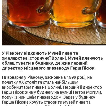
У Рівному відкриють Музей пива та
хмелярства історичної Волині. Музей планують
облаштувати в будинку, де жив перший
директор місцевого пивзаводу Герш Пісюк.
Пивоварня у Рівному, засновна в 1899 році, на
початку ХХ століття стала найбільшим
виробництвом пива на Волині. Перший її директор
Герш Пісюк жив у будинку на вулиці Петра Могили,
поруч із нинішнім пивзаводом. Зараз у будинку
Герша Пісюка хочуть створити музей пива та