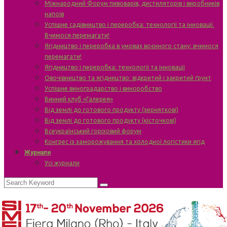
Міжнародний Форум пивоварів, дистиляторів і виробників
напоїв
Успішне садівництво і переробка: технології та інновації.
Вчимося перемагати!
Ягідництво і переробка в умовах воєнного стану: вчимося
перемагати!
Ягідництво і переробка: технології та інновації
Овочівництво та ягідництво: відкритий і закритий ґрунт
Успішне виноградарство і виноробство
Винний клуб «Галерея»
Від землі до готового продукту (зерняткові)
Від землі до готового продукту (кісточкові)
Всеукраїнський горіховий форум
Конгрес із заморожування та холодної логістики ягід
Журнали
Усі журнали