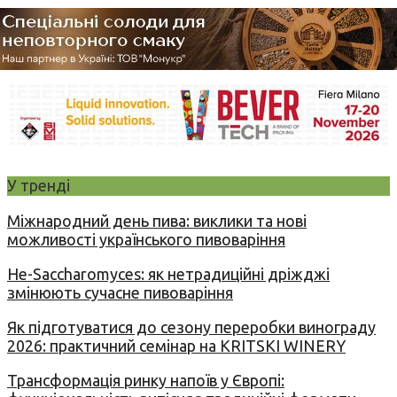
У тренді
Міжнародний день пива: виклики та нові
можливості українського пивоваріння
Не-Saccharomyces: як нетрадиційні дріжджі
змінюють сучасне пивоваріння
Як підготуватися до сезону переробки винограду
2026: практичний семінар на KRITSKI WINERY
Трансформація ринку напоїв у Європі: