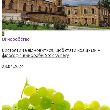
2
Виноробство
Вистояти та відновитися, щоб стати кращими –
філософія виноробні Stoic Winery
23.04.2024