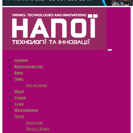
Новини
Виноградарство
Вино
Пиво
Що на крані
Міцні
Сидри
Соки
Медоваріння
Події
Календар
Фото / Відео