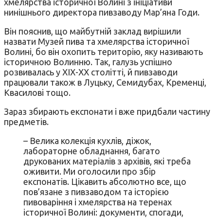
хмелярства історичної Волині з ініціативи
нинішнього директора пивзаводу Мар’яна Годи.
Він пояснив, що майбутній заклад вирішили
назвати Музей пива та хмелярства історичної
Волині, бо він охопить територію, яку називають
історичною Волинню. Так, галузь успішно
розвивалась у ХІХ-ХХ столітті, й пивзаводи
працювали також в Луцьку, Семидубах, Кременці,
Квасилові тощо.
Зараз збирають експонати і вже придбали частину
предметів.
– Велика колекція кухлів, діжок,
лабораторне обладнання, багато
друкованих матеріалів з архівів, які треба
оживити. Ми оголосили про збір
експонатів. Цікавить абсолютно все, що
пов’язане з пивзаводом та історією
пивоваріння і хмелярства на теренах
історичної Волині: документи, спогади,