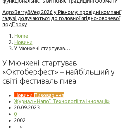
функціональність витісняє традиційні формати
AgroBerry&Veg 2026 у Рівному: провідні компанії
галузі долучаються до головної ягідно-овочевої
події року
Home
Новини
У Мюнхені стартував…
У Мюнхені стартував
«Октоберфест» – найбільший у
світі фестиваль пива
Новини
Пивоваріння
Журнал «Напої. Технології та Інновації»
20.09.2023
0
2002