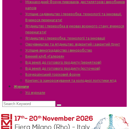
Міжнародний Форум пивоварів, дистиляторів і виробників
напоїв
Успішне садівництво і переробка: технології та інновації.
Вчимося перемагати!
Ягідництво і переробка в умовах воєнного стану: вчимося
перемагати!
Ягідництво і переробка: технології та інновації
Овочівництво та ягідництво: відкритий і закритий ґрунт
Успішне виноградарство і виноробство
Винний клуб «Галерея»
Від землі до готового продукту (зерняткові)
Від землі до готового продукту (кісточкові)
Всеукраїнський горіховий форум
Конгрес із заморожування та холодної логістики ягід
Журнали
Усі журнали