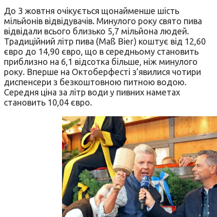
До 3 жовтня очікується щонайменше шість
мільйонів відвідувачів. Минулого року свято пива
відвідали всього близько 5,7 мільйона людей.
Традиційний літр пива (Maß Bier) коштує від 12,60
євро до 14,90 євро, що в середньому становить
приблизно на 6,1 відсотка більше, ніж минулого
року. Вперше на Октоберфесті з’явилися чотири
диспенсери з безкоштовною питною водою.
Середня ціна за літр води у пивних наметах
становить 10,04 євро.