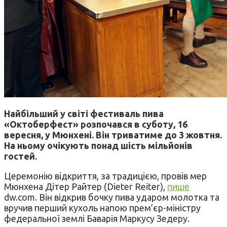
Найбільший у світі фестиваль пива
«Октоберфест» розпочався в суботу, 16
вересня, у Мюнхені. Він триватиме до 3 жовтня.
На ньому очікують понад шість мільйонів
гостей.
Церемонію відкриття, за традицією, провів мер
Мюнхена Дітер Райтер (Dieter Reiter),
пише
dw.com. Він відкрив бочку пива ударом молотка та
вручив перший кухоль напою прем’єр-міністру
федеральної землі Баварія Маркусу Зедеру.