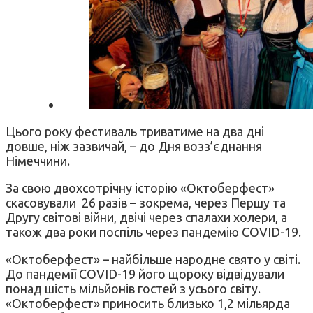
Цього року фестиваль триватиме на два дні
довше, ніж зазвичай, – до Дня возз’єднання
Німеччини.
За свою двохсотрічну історію «Октоберфест»
скасовували 26 разів – зокрема, через Першу та
Другу світові війни, двічі через спалахи холери, а
також два роки поспіль через пандемію COVID-19.
«Октоберфест» – найбільше народне свято у світі.
До пандемії COVID-19 його щороку відвідували
понад шість мільйонів гостей з усього світу.
«Октоберфест» приносить близько 1,2 мільярда