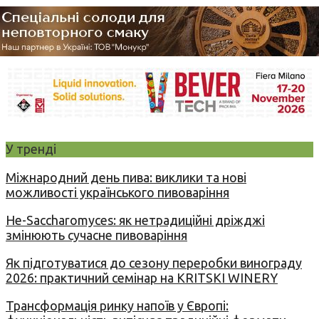
У тренді
Міжнародний день пива: виклики та нові
можливості українського пивоваріння
Не-Saccharomyces: як нетрадиційні дріжджі
змінюють сучасне пивоваріння
Як підготуватися до сезону переробки винограду
2026: практичний семінар на KRITSKI WINERY
Трансформація ринку напоїв у Європі: