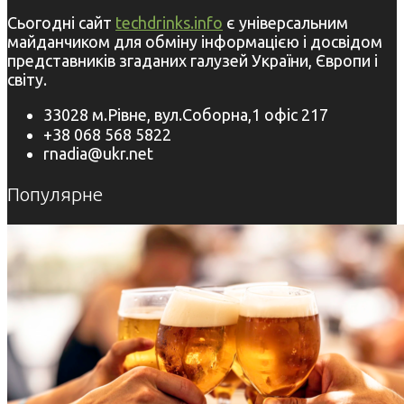
Сьогодні сайт
techdrinks.info
є універсальним
майданчиком для обміну інформацією і досвідом
представників згаданих галузей України, Європи і
світу.
33028 м.Рівне, вул.Соборна,1 офіс 217
+38 068 568 5822
rnadia@ukr.net
Популярне