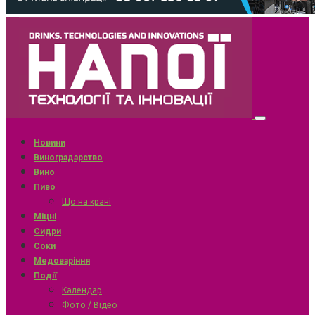
Новини
Виноградарство
Вино
Пиво
Що на крані
Міцні
Сидри
Соки
Медоваріння
Події
Календар
Фото / Відео