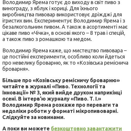
Володимир Ярема готує до виходу в світ пиво з
винограду, з яблук і кориці. Для їхнього
виробництва пивовар використовує дріжджі для
ігристих вин. Експериментує Володимир Ярема і з
безалкогольним пивом. А також в асортименті має
цікаве пиво «Чічка», в основі якого – 8 трав і спецій,
а також пиво з ромашкою та медом.
Володимир Ярема каже, що мистецтво пивовара –
це постійні експерименти, особливо коли йдеться
про невелику броварню, як то «Козівська реміснича
броварня».
Більше про «Козівську ремісничу броварню»
читайте в журналі «Пиво. Технології та
Інновації» № 3, який вийде друком наприкінці
осені. В інтерв
’
ю журналу «Пиво. Т. І.»
Володимир Ярема розкаже про переваги та
недоліки роботи у форматі мікропивоварні.
Слідкуйте за новинами.
А поки ви можете
безкоштовно завантажити