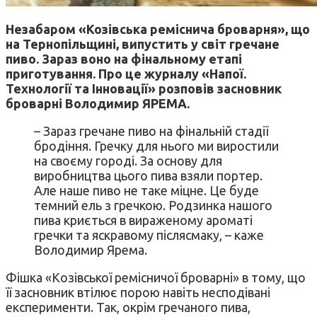
Незабаром «Козівська реміснича броварня», що
на Тернопільщині, випустить у світ гречане
пиво. Зараз воно на фінальному етапі
приготування. Про це журналу «Напої.
Технології та Інновації» розповів засновник
броварні Володимир ЯРЕМА.
– Зараз гречане пиво на фінальній стадії
бродіння. Гречку для нього ми виростили
на своєму городі. За основу для
виробництва цього пива взяли портер.
Але наше пиво не таке міцне. Це буде
темний ель з гречкою. Родзинка нашого
пива криється в вираженому ароматі
гречки та яскравому післясмаку, – каже
Володимир Ярема.
Фішка «Козівської ремісничої броварні» в тому, що
її засновник втілює порою навіть несподівані
експерименти. Так, окрім гречаного пива,