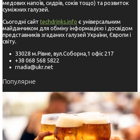
медових напоїв, сидрів, соків тощо) та розвиток
суміжних галузей.
Сьогодні сайт
techdrinks.info
є універсальним
майданчиком для обміну інформацією і досвідом
представників згаданих галузей України, Європи і
світу.
33028 м.Рівне, вул.Соборна,1 офіс 217
+38 068 568 5822
rnadia@ukr.net
Популярне