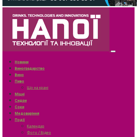
Новини
Виноградарство
Вино
Пиво
Що на крані
Міцні
Сидри
Соки
Медоваріння
Події
Календар
Фото / Відео