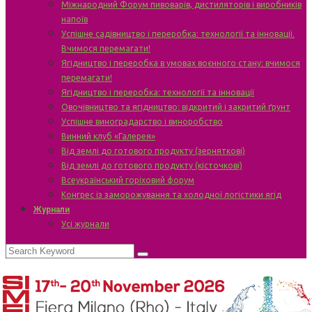
Міжнародний Форум пивоварів, дистиляторів і виробників
напоїв
Успішне садівництво і переробка: технології та інновації.
Вчимося перемагати!
Ягідництво і переробка в умовах воєнного стану: вчимося
перемагати!
Ягідництво і переробка: технології та інновації
Овочівництво та ягідництво: відкритий і закритий ґрунт
Успішне виноградарство і виноробство
Винний клуб «Галерея»
Від землі до готового продукту (зерняткові)
Від землі до готового продукту (кісточкові)
Всеукраїнський горіховий форум
Конгрес із заморожування та холодної логістики ягід
Журнали
Усі журнали