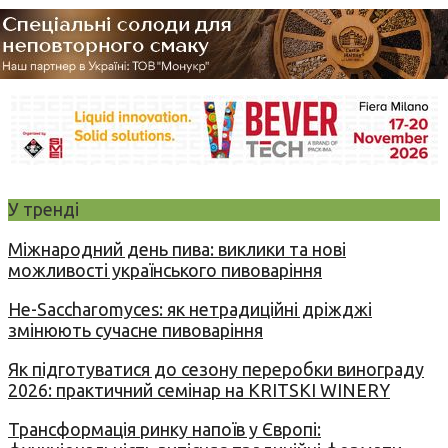
У тренді
Міжнародний день пива: виклики та нові
можливості українського пивоваріння
Не-Saccharomyces: як нетрадиційні дріжджі
змінюють сучасне пивоваріння
Як підготуватися до сезону переробки винограду
2026: практичний семінар на KRITSKI WINERY
Трансформація ринку напоїв у Європі: