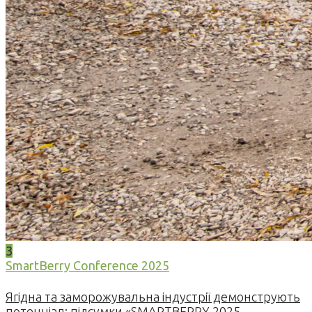
3
SmartBerry Conference 2025
Ягідна та заморожувальна індустрії демонструють
потенціал: підсумки «SMARTBERRY 2025 —