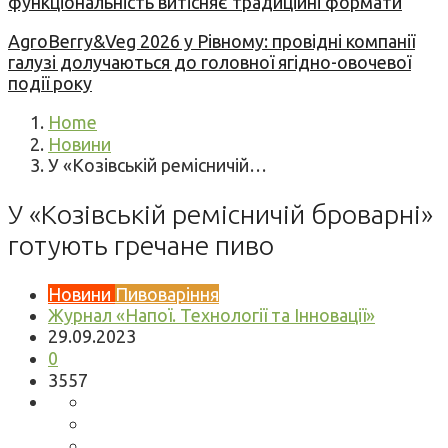
функціональність витісняє традиційні формати
AgroBerry&Veg 2026 у Рівному: провідні компанії
галузі долучаються до головної ягідно-овочевої
події року
Home
Новини
У «Козівській ремісничій…
У «Козівській ремісничій броварні»
готують гречане пиво
Новини
Пивоваріння
Журнал «Напої. Технології та Інновації»
29.09.2023
0
3557