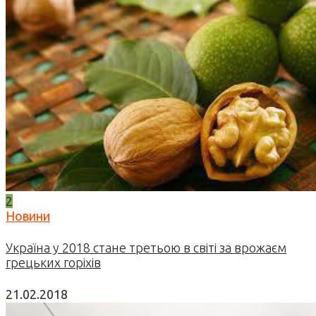
2
Новини
Україна у 2018 стане третьою в світі за врожаєм
грецьких горіхів
21.02.2018