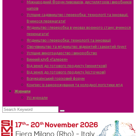
Міжнародний Форум пивоварів, дистиляторів і виробників
напоїв
Успішне садівництво і переробка: технології та інновації.
Вчимося перемагати!
Ягідництво і переробка в умовах воєнного стану: вчимося
перемагати!
Ягідництво і переробка: технології та інновації
Овочівництво та ягідництво: відкритий і закритий ґрунт
Успішне виноградарство і виноробство
Винний клуб «Галерея»
Від землі до готового продукту (зерняткові)
Від землі до готового продукту (кісточкові)
Всеукраїнський горіховий форум
Конгрес із заморожування та холодної логістики ягід
Журнали
Усі журнали