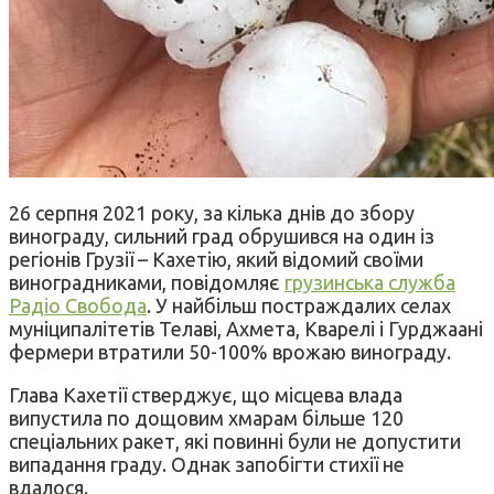
26 серпня 2021 року, за кілька днів до збору
винограду, сильний град обрушився на один із
регіонів Грузії – Кахетію, який відомий своїми
виноградниками, повідомляє
грузинська служба
Радіо Свобода
. У найбільш постраждалих селах
муніципалітетів Телаві, Ахмета, Кварелі і Гурджаані
фермери втратили 50-100% врожаю винограду.
Глава Кахетії стверджує, що місцева влада
випустила по дощовим хмарам більше 120
спеціальних ракет, які повинні були не допустити
випадання граду. Однак запобігти стихії не
вдалося.