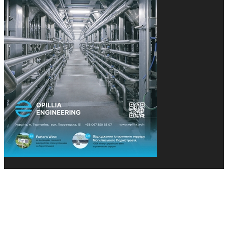
© 2013-2026 Засновники: Конєва К.В., Ящук Н.І.
Назва, концепція та дизайн проєктів медіагрупи
«Технології та Інновації» охороняється Законом
«Про авторське право». Редакція не відповідає за
тексти рекламних оголошень. Думка редакції