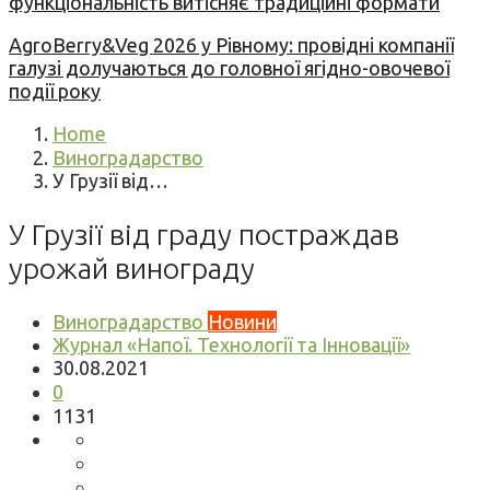
функціональність витісняє традиційні формати
AgroBerry&Veg 2026 у Рівному: провідні компанії
галузі долучаються до головної ягідно-овочевої
події року
Home
Виноградарство
У Грузії від…
У Грузії від граду постраждав
урожай винограду
Виноградарство
Новини
Журнал «Напої. Технології та Інновації»
30.08.2021
0
1131