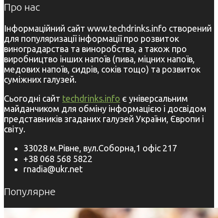
Про нас
Інформаційний сайт www.techdrinks.info створений
для популяризації інформації про розвиток
виноградарства та виноробства, а також про
виробництво інших напоїв (пива, міцних напоїв,
медових напоїв, сидрів, соків тощо) та розвиток
суміжних галузей.
Сьогодні сайт
techdrinks.info
є універсальним
майданчиком для обміну інформацією і досвідом
представників згаданих галузей України, Європи і
світу.
33028 м.Рівне, вул.Соборна,1 офіс 217
+38 068 568 5822
rnadia@ukr.net
Популярне