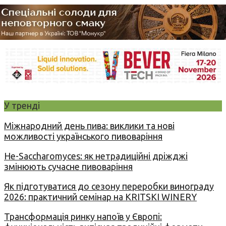
У тренді
Міжнародний день пива: виклики та нові
можливості українського пивоваріння
Не-Saccharomyces: як нетрадиційні дріжджі
змінюють сучасне пивоваріння
Як підготуватися до сезону переробки винограду
2026: практичний семінар на KRITSKI WINERY
Трансформація ринку напоїв у Європі: