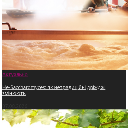
Актуально
Не-Saccharomyces: як нетрадиційні дріжджі
змінюють
07.08.2026