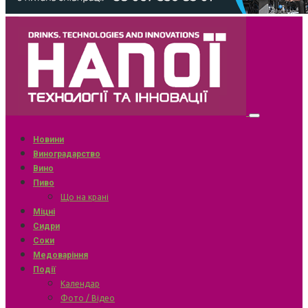
Новини
Виноградарство
Вино
Пиво
Що на крані
Міцні
Сидри
Соки
Медоваріння
Події
Календар
Фото / Відео