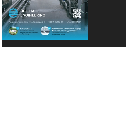
© 2013-2026 Засновники: Конєва К.В., Ящук Н.І.
Назва, концепція та дизайн проєктів медіагрупи
«Технології та Інновації» охороняється Законом
«Про авторське право». Редакція не відповідає за
тексти рекламних оголошень. Думка редакції
може не збігатися з точками зору авторів
публікацій. Передрук – з письмового дозволу
авторів проєкту.