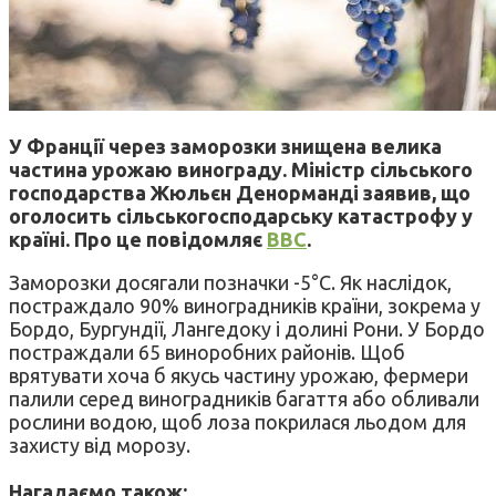
У Франції через заморозки знищена велика
частина урожаю винограду. Міністр сільського
господарства Жюльєн Денорманді заявив, що
оголосить сільськогосподарську катастрофу у
країні. Про це повідомляє
ВВС
.
Заморозки досягали позначки -5°C. Як наслідок,
постраждало 90% виноградників країни, зокрема у
Бордо, Бургундії, Лангедоку і долині Рони. У Бордо
постраждали 65 виноробних районів. Щоб
врятувати хоча б якусь частину урожаю, фермери
палили серед виноградників багаття або обливали
рослини водою, щоб лоза покрилася льодом для
захисту від морозу.
Нагадаємо також: