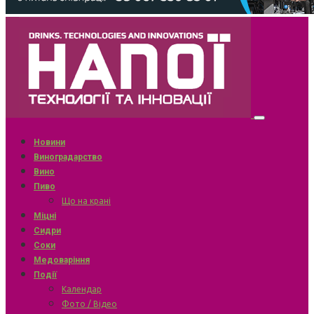
Новини
Виноградарство
Вино
Пиво
Що на крані
Міцні
Сидри
Соки
Медоваріння
Події
Календар
Фото / Відео