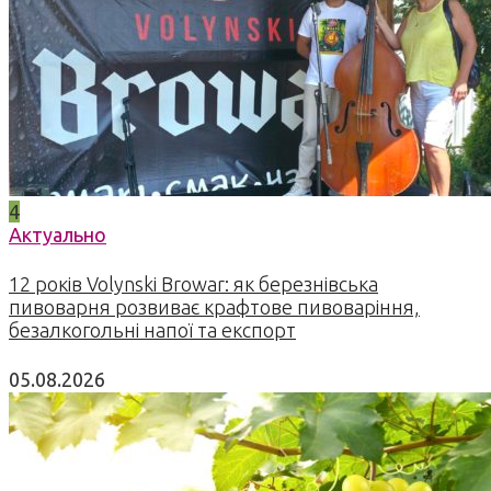
4
Актуально
12 років Volynski Browar: як березнівська
пивоварня розвиває крафтове пивоваріння,
безалкогольні напої та експорт
05.08.2026