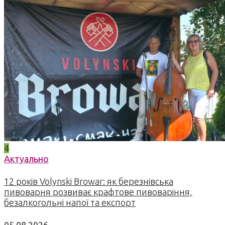
4
Актуально
12 років Volynski Browar: як березнівська
пивоварня розвиває крафтове пивоваріння,
безалкогольні напої та експорт