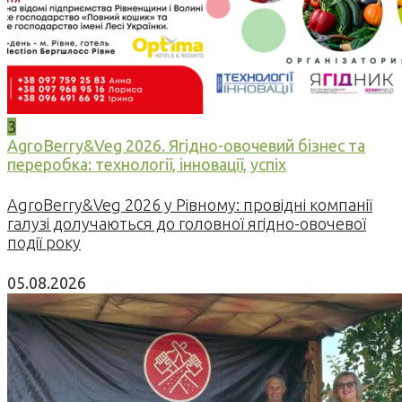
3
AgroBerry&Veg 2026. Ягідно-овочевий бізнес та
переробка: технології, інновації, успіх
AgroBerry&Veg 2026 у Рівному: провідні компанії
галузі долучаються до головної ягідно-овочевої
події року
05.08.2026