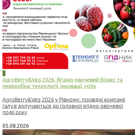
3
AgroBerry&Veg 2026. Ягідно-овочевий бізнес та
переробка: технології, інновації, успіх
AgroBerry&Veg 2026 у Рівному: провідні компанії
галузі долучаються до головної ягідно-овочевої
події року
05.08.2026