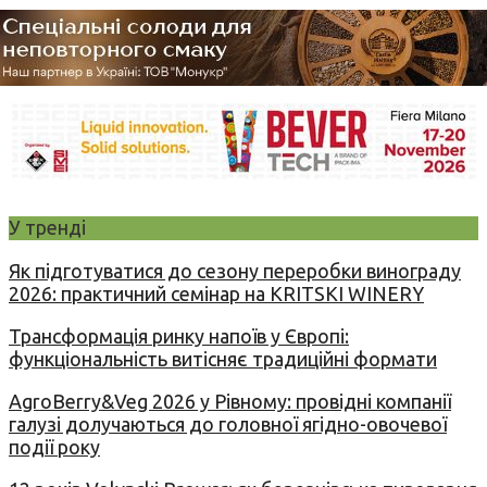
У тренді
Як підготуватися до сезону переробки винограду
2026: практичний семінар на KRITSKI WINERY
Трансформація ринку напоїв у Європі:
функціональність витісняє традиційні формати
AgroBerry&Veg 2026 у Рівному: провідні компанії
галузі долучаються до головної ягідно-овочевої
події року