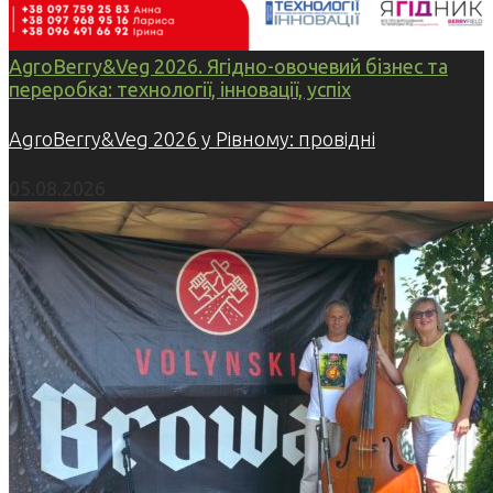
AgroBerry&Veg 2026. Ягідно-овочевий бізнес та
переробка: технології, інновації, успіх
AgroBerry&Veg 2026 у Рівному: провідні
05.08.2026