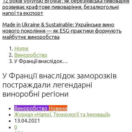
12 років Volynski Browar: як березнівська пивоварня
розвиває крафтове пивоваріння, безалкогольні
напої та експорт
Made in Ukraine & Sustainable: Українське вино
нового покоління — як ESG-практики формують
майбутнє виноробства
Home
Виноробство
У Франції внаслідок…
У Франції внаслідок заморозків
постраждали легендарні
виноробні регіони
Виноробство
Новини
Журнал «Напої. Технології та Інновації»
13.04.2021
0