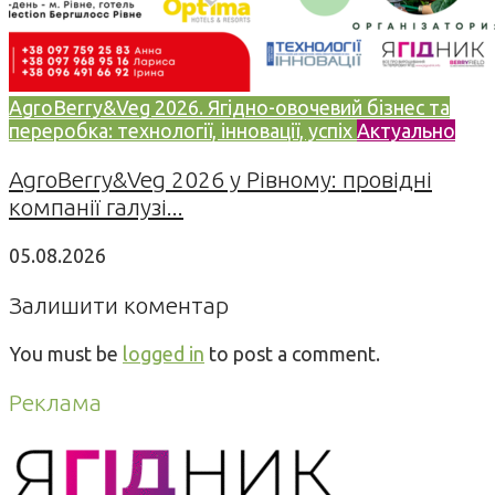
AgroBerry&Veg 2026. Ягідно-овочевий бізнес та
переробка: технології, інновації, успіх
Актуально
AgroBerry&Veg 2026 у Рівному: провідні
компанії галузі...
05.08.2026
Залишити коментар
You must be
logged in
to post a comment.
Реклама