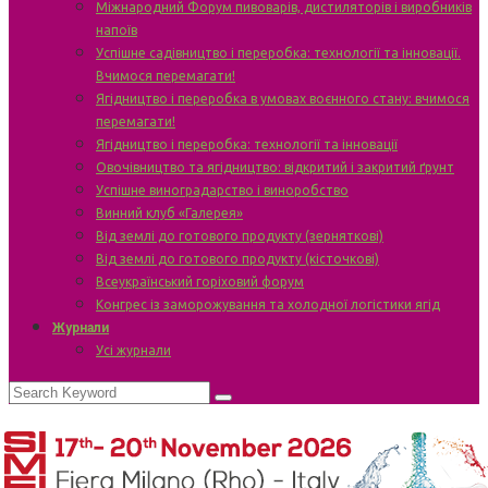
Міжнародний Форум пивоварів, дистиляторів і виробників
напоїв
Успішне садівництво і переробка: технології та інновації.
Вчимося перемагати!
Ягідництво і переробка в умовах воєнного стану: вчимося
перемагати!
Ягідництво і переробка: технології та інновації
Овочівництво та ягідництво: відкритий і закритий ґрунт
Успішне виноградарство і виноробство
Винний клуб «Галерея»
Від землі до готового продукту (зерняткові)
Від землі до готового продукту (кісточкові)
Всеукраїнський горіховий форум
Конгрес із заморожування та холодної логістики ягід
Журнали
Усі журнали