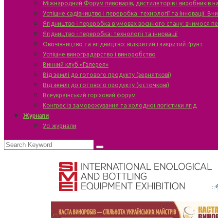
Міжнародний Форум пивоварів, дистиляторів і виробників н
Успішне садівництво і переробка: технології та інновації. В
Ягідництво і переробка в умовах воєнного стану: вчимося п
Ягідництво і переробка: технології та інновації
Овочівництво та ягідництво: відкритий і закритий ґрунт
Успішне виноградарство і виноробство
Винний клуб «Галерея»
Від землі до готового продукту (зерняткові)
Від землі до готового продукту (кісточкові)
Всеукраїнський горіховий форум
Конгрес із заморожування та холодної логістики ягід
Журнали
Усі журнали