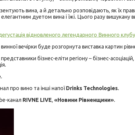
зентують вина, а й детально розповідають, як їх пр
 елегантним дуетом вина і їжі. Цього разу вишукану
дегустація відновленого легендарного Винного клубу
 винної вечірки буде розгорнута виставка картин рівн
редставники бізнес-еліти регіону – бізнес-асоціацій, к
ія.
e
.
нал про вино та інші напої
Drinks Technologies
.
ube-канал
RIVNE LIVE
,
«Новини Рівненщини»
.