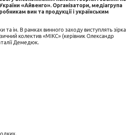
України «Айвенго». Організатори, медіагрупа
иробникам вин та продукції і українським
ки та ін. В рамках винного заходу виступлять зірка
узичний колектив «МІКС» (керівник Олександр
аталії Демедюк.
лодких.