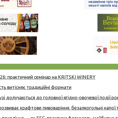
026: практичний семінар на KRITSKI WINERY
сть витісняє традиційні формати
узі долучаються до головної ягідно-овочевої події ро
 розвиває крафтове пивоваріння, безалкогольні напої 