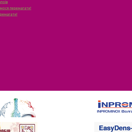
апоїв
чимося перемагати!
еремагати!