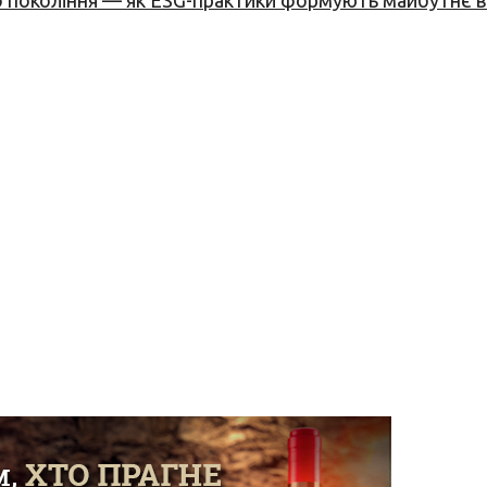
вого покоління — як ESG-практики формують майбутнє