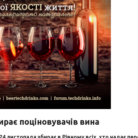
ирає поціновувачів вина
4 листопада збирає в Рівному всіх, хто надає пер