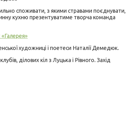
авильно споживати, з якими стравами поєднувати,
 винну кухню презентуватиме творча команда
 «Галерея»
енської художниці і поетеси Наталії Демедюк.
лубів, ділових кіл з Луцька і Рівного. Захід