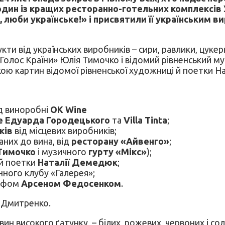
дин із кращих ресторанно-готельних комплексів 
й, люби українське!» і присвятили її українським в
кти від українських виробників – сири, равлики, цукер
«Голос Країни» Юлія Тимочко і відомий рівненський м
кою картин відомої рівненської художниці й поетки Н
ід виноробні
ОК Wine
e Едуарда Городецького
та
Villa Tinta
;
ків
від місцевих виробників;
аних до вина, від
ресторану «Айвенго»
;
Тимочко
і музичного
гурту «Мікс»
);
 й поетки
Наталії Демедюк
;
нного клубу «Галерея»;
рафом
Арсеном Федосенком
.
а Дмитренко.
вин високого ґатунку, – білих, рожевих, червоних і со