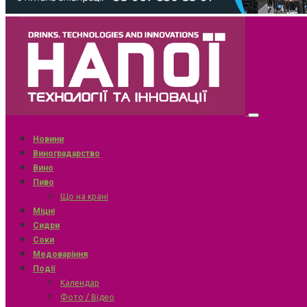
Новини
Виноградарство
Вино
Пиво
Що на крані
Міцні
Сидри
Соки
Медоваріння
Події
Календар
Фото / Відео