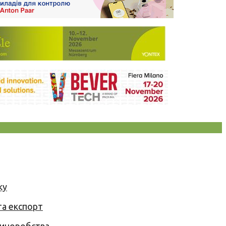
ку
та експорт