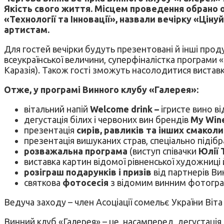
Якість
свого життя. Місцем проведення обрано о
«Технології та Інновації», назвали вечірку «Ціну
артистам.
Для гостей вечірки будуть презентовані й інші проду
всеукраїнської величини, суперфіналістка програми 
Каразія). Також гості зможуть насолодитися вистав
Отже, у програмі Винного клубу «Галерея»:
вітальний напій
Welcome drink –
ігристе вино в
дегустація білих і червоних вин брендів
My Win
презентація
сирів, равликів та інших смаколи
презентація вишуканих страв, спеціально підібр
розважальна програма
(виступ співачки
Юлії 
виставка картин відомої рівненської художниці
розіграш подарунків і призів
від партнерів Ви
святкова
фотосесія
з відомим винним фотог
Ведуча заходу – член Асоціації сомельє України Віт
Винний клуб «Галерея» – це, насамперед, дегустація 