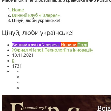
Made in Ukraine & Sustainable: Українське вино но
Home
Винний клуб «Галерея»
Цінуй, люби українське!
Цінуй, люби українське!
Винний клуб «Галерея»
Новини
Події
Журнал «Напої. Технології та Інновації»
10.11.2021
0
1731