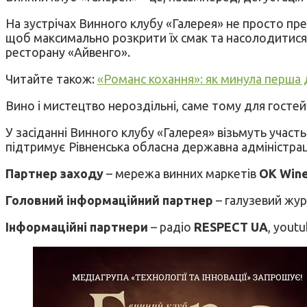
На зустрічах Винного клубу «Галерея» не просто пре
щоб максимально розкрити їх смак та насолодитися
ресторану «Айвенго».
Читайте також:
«Романс кохання»: як минула перша 
Вино і мистецтво нероздільні, саме тому для гостей
У засіданні Винного клубу «Галерея» візьмуть участь п
підтримує Рівненська обласна державна адміністрац
Партнер заходу
– мережа винних маркетів
OK Win
Головний інформаційний партнер
– галузевий жур
Інформаційні партнери
– радіо
RESPECT UA
, yout