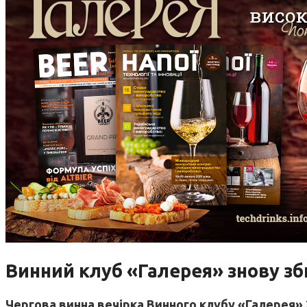
Винний клуб «Галерея» знову зб
Чергова винна вечірка Винного клубу «Галерея» 2