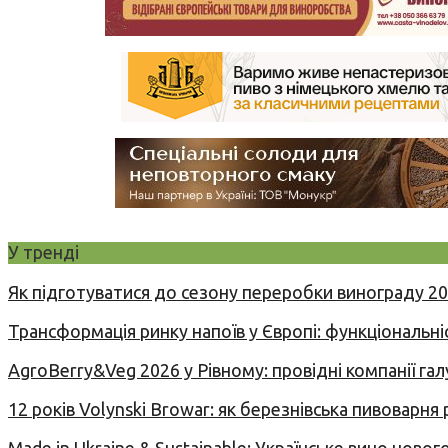
У тренді
Як підготуватися до сезону переробки винограду 2
Трансформація ринку напоїв у Європі: функціональні
AgroBerry&Veg 2026 у Рівному: провідні компанії гал
12 років Volynski Browar: як березнівська пивоварня