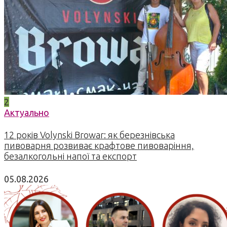
2
Актуально
12 років Volynski Browar: як березнівська
пивоварня розвиває крафтове пивоваріння,
безалкогольні напої та експорт
05.08.2026