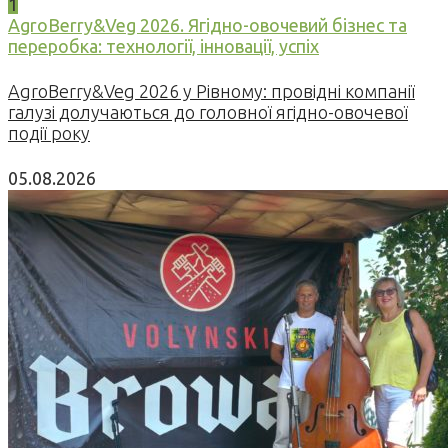
1
AgroBerry&Veg 2026. Ягідно-овочевий бізнес та
переробка: технології, інновації, успіх
AgroBerry&Veg 2026 у Рівному: провідні компанії
галузі долучаються до головної ягідно-овочевої
події року
05.08.2026