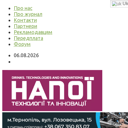
Uk
Про нас
Про журнал
Контакти
Партнери
Рекламодавцям
Передплата
Форум
06.08.2026