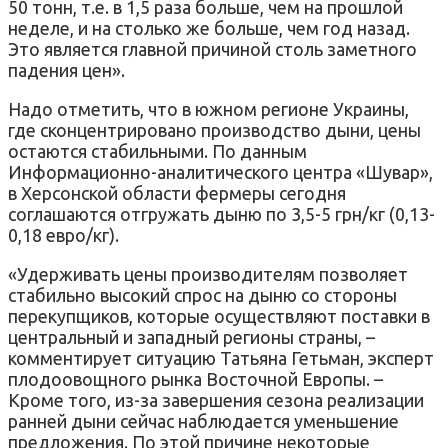
50 тонн, т.е. в 1,5 раза больше, чем на прошлой
неделе, и на столько же больше, чем год назад.
Это является главной причиной столь заметного
падения цен».
Надо отметить, что в южном регионе Украины,
где сконцентрировано производство дыни, цены
остаются стабильными. По данным
Информационно-аналитического центра «Шувар»,
в Херсонской области фермеры сегодня
соглашаются отгружать дыню по 3,5-5 грн/кг (0,13-
0,18 евро/кг).
«Удерживать цены производителям позволяет
стабильно высокий спрос на дыню со стороны
перекупщиков, которые осуществляют поставки в
центральный и западный регионы страны, –
комментирует ситуацию Татьяна Гетьман, эксперт
плодоовощного рынка Восточной Европы. –
Кроме того, из-за завершения сезона реализации
ранней дыни сейчас наблюдается уменьшение
предложения. По этой причине некоторые