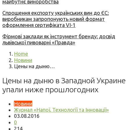
майбутнє виноробства
Спрощення експорту українських вин до ЄС:
виробникам запропонують новий формат
оформлення сертифіката VI-1
Фірмові заклади як інструмент бренду: досвід
львівської пивоварні «Правда»
Home
Новини
Цены на дыню…
Цены на дыню в Западной Украине
упали ниже прошлогодних
Новини
Журнал «Напої. Технології та Інновації»
03.08.2016
0
214