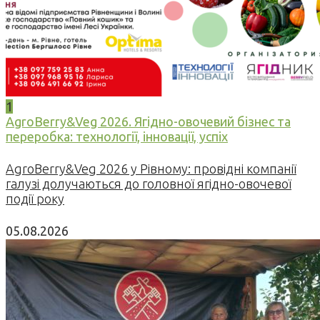
1
AgroBerry&Veg 2026. Ягідно-овочевий бізнес та
переробка: технології, інновації, успіх
AgroBerry&Veg 2026 у Рівному: провідні компанії
галузі долучаються до головної ягідно-овочевої
події року
05.08.2026