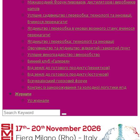
Міжнародний Форум пивоварів, дистиляторів і виробників
напоїв
Успішне садівництво і переробка: технології та інновації.
Вчимося перемагати!
Ягідництво і переробка в умовах воєнного стану: вчимося
перемагати!
Ягідництво і переробка: технології та інновації
Овочівництво та ягідництво: відкритий і закритий ґрунт
Успішне виноградарство і виноробство
Винний клуб «Галерея»
Від землі до готового продукту (зерняткові)
Від землі до готового продукту (кісточкові)
Всеукраїнський горіховий форум
Конгрес із заморожування та холодної логістики ягід
Журнали
Усі журнали