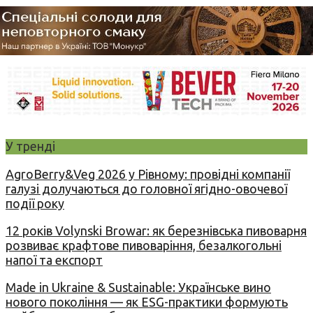
У тренді
AgroBerry&Veg 2026 у Рівному: провідні компанії
галузі долучаються до головної ягідно-овочевої
події року
12 років Volynski Browar: як березнівська пивоварня
розвиває крафтове пивоваріння, безалкогольні
напої та експорт
Made in Ukraine & Sustainable: Українське вино
нового покоління — як ESG-практики формують