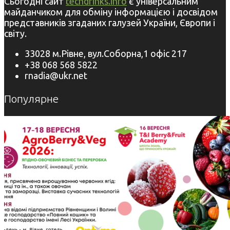
Сьогодні сайт
techdrinks.info
є універсальним
майданчиком для обміну інформацією і досвідом
представників згаданих галузей України, Європи і
світу.
33028 м.Рівне, вул.Соборна,1 офіс 217
+38 068 568 5822
rnadia@ukr.net
Популярне