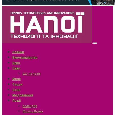
Новини
Виноградарство
Вино
Пиво
Що на крані
Міцні
Сидри
Соки
Медоваріння
Події
Календар
Фото / Відео