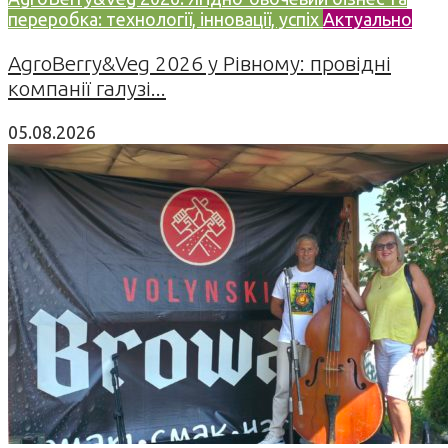
переробка: технології, інновації, успіх
Актуально
AgroBerry&Veg 2026 у Рівному: провідні
компанії галузі...
05.08.2026