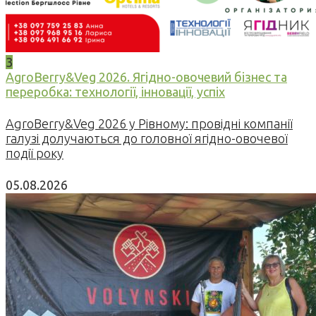
3
AgroBerry&Veg 2026. Ягідно-овочевий бізнес та
переробка: технології, інновації, успіх
AgroBerry&Veg 2026 у Рівному: провідні компанії
галузі долучаються до головної ягідно-овочевої
події року
05.08.2026